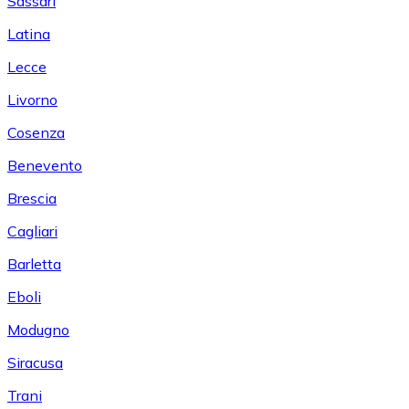
Sassari
Latina
Lecce
Livorno
Cosenza
Benevento
Brescia
Cagliari
Barletta
Eboli
Modugno
Siracusa
Trani