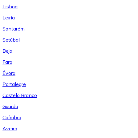
Lisboa
Leiría
Santarém
Setúbal
Beja
Faro
Évora
Portalegre
Castelo Branco
Guarda
Coímbra
Aveiro