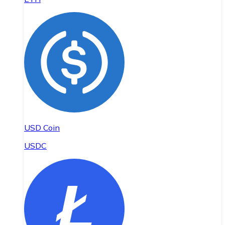
USD Coin
USDC