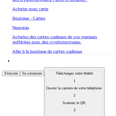
Acheter avec carte
Boutique - Cartes
Nouveau
Achetez des cartes-cadeaux de vos marques
préférées avec des cryptomonnaies.
Aller à la boutique de cartes-cadeaux
Acheter des Cryptomonnaies
S'inscrire
Se connecter
Téléchargez notre Wallet
1
Achetez les cryptomonnaies qui vous intéressent rapid
Ouvrez la caméra de votre téléphone.
Vendre des Cryptomonnaies
2
Convertissez vos cryptomonnaies en monnaie fiduciair
Scannez le QR.
3
Échanger (Swap)