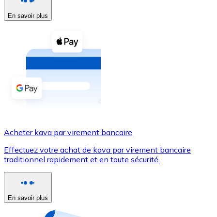
En savoir plus
Voir toutes
Coupons crypto
Achetez des cryptomonnaies en espèces et d'autres m
Acheter avec espèces
Virement SEPA
Ajoutez des fonds à votre compte Bitnovo ou effectuez 
Acheter avec virement bancaire
Acheter kava par virement bancaire
Carte de crédit / débit
Effectuez votre achat de kava par virement bancaire
Utilisez les cartes Visa et Mastercard pour acheter des
traditionnel rapidement et en toute sécurité.
Acheter avec carte
Boutique - Cartes
En savoir plus
Nouveau