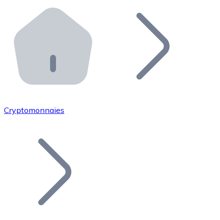
Effectuez des opérations de plus grande envergure. O
Distributeurs automatiques Bitnovo
Intégrez un ATM Bitnovo dans votre entreprise et per
API Bitnovo
Intégrez notre API dans votre écosystème.
Devenir Distributeur
Rejoignez notre réseau de distributeurs et commercialis
Cryptomonnaies
Lister un Token
Ajoutez le token de votre projet à notre service d'acha