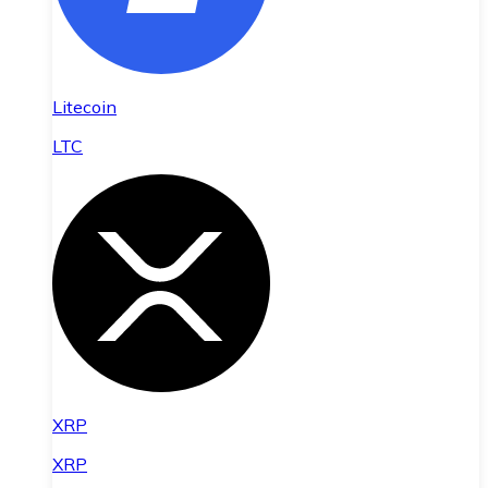
Litecoin
LTC
XRP
XRP