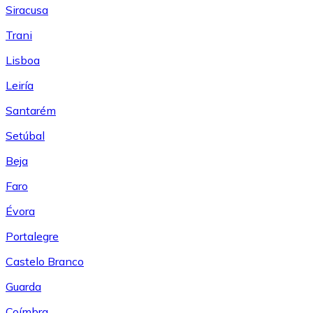
Siracusa
Trani
Lisboa
Leiría
Santarém
Setúbal
Beja
Faro
Évora
Portalegre
Castelo Branco
Guarda
Coímbra