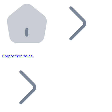
Effectuez des opérations de plus grande envergure. O
Distributeurs automatiques Bitnovo
Intégrez un ATM Bitnovo dans votre entreprise et per
API Bitnovo
Intégrez notre API dans votre écosystème.
Devenir Distributeur
Rejoignez notre réseau de distributeurs et commercialis
Cryptomonnaies
Lister un Token
Ajoutez le token de votre projet à notre service d'acha