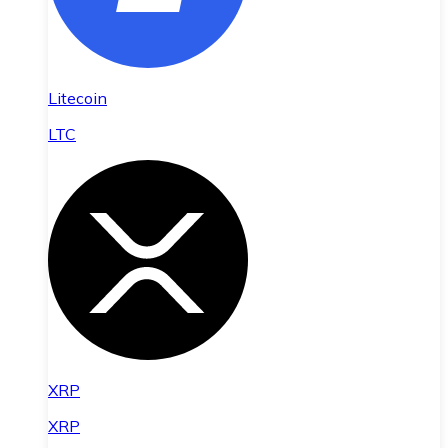
Litecoin
LTC
XRP
XRP