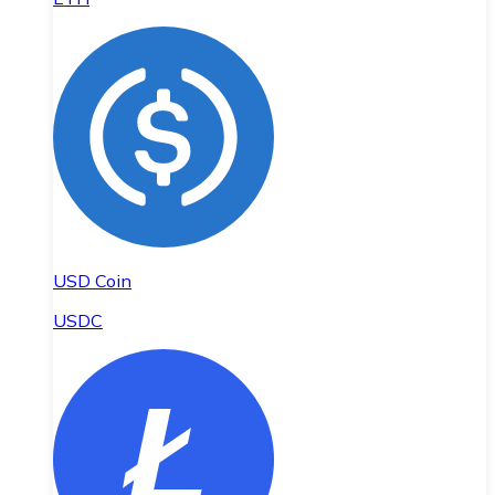
USD Coin
USDC