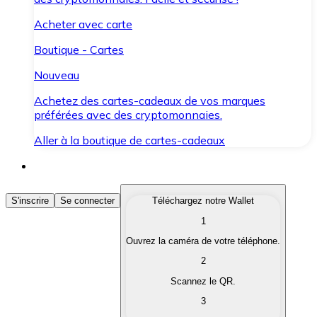
Acheter avec carte
Boutique - Cartes
Nouveau
Achetez des cartes-cadeaux de vos marques
préférées avec des cryptomonnaies.
Aller à la boutique de cartes-cadeaux
Acheter des Cryptomonnaies
S'inscrire
Se connecter
Téléchargez notre Wallet
1
Achetez les cryptomonnaies qui vous intéressent rapid
Ouvrez la caméra de votre téléphone.
Vendre des Cryptomonnaies
2
Convertissez vos cryptomonnaies en monnaie fiduciair
Scannez le QR.
3
Échanger (Swap)