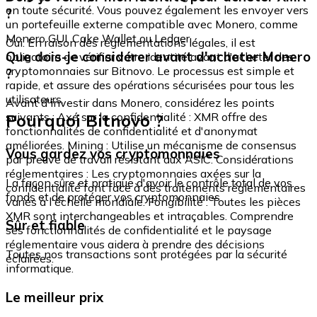
en toute sécurité. Vous pouvez également les envoyer vers
?
un portefeuille externe compatible avec Monero, comme
Monero GUI, Cake Wallet ou Ledger.
Oui. En raison des réglementations légales, il est
Que dois-je considérer avant d'acheter Monero
obligatoire de vérifier votre identité avant d'acheter des
cryptomonnaies sur Bitnovo. Le processus est simple et
?
rapide, et assure des opérations sécurisées pour tous les
utilisateurs.
Avant d'investir dans Monero, considérez les points
Pourquoi Bitnovo ?
suivants : Axé sur la confidentialité : XMR offre des
fonctionnalités de confidentialité et d'anonymat
améliorées. Mining : Utilise un mécanisme de consensus
Vous gardez vos cryptomonnaies
par preuve de travail résistant aux ASIC. Considérations
réglementaires : Les cryptomonnaies axées sur la
La façon sûre et pratique d'avoir le contrôle total de vos
confidentialité font face à des traitements réglementaires
fonds et de protéger vos cryptomonnaies.
variés à l'échelle mondiale. Fongibilité : Toutes les pièces
XMR sont interchangeables et intraçables. Comprendre
Sûr et fiable
ses fonctionnalités de confidentialité et le paysage
réglementaire vous aidera à prendre des décisions
Toutes nos transactions sont protégées par la sécurité
éclairées.
informatique.
Le meilleur prix