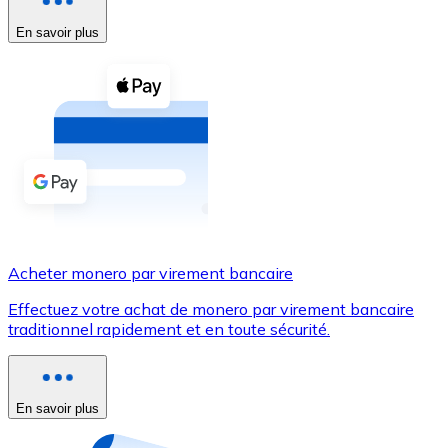
En savoir plus
Voir toutes
Coupons crypto
Achetez des cryptomonnaies en espèces et d'autres m
Acheter avec espèces
Virement SEPA
Ajoutez des fonds à votre compte Bitnovo ou effectuez 
Acheter avec virement bancaire
Acheter monero par virement bancaire
Carte de crédit / débit
Effectuez votre achat de monero par virement bancaire
Utilisez les cartes Visa et Mastercard pour acheter des
traditionnel rapidement et en toute sécurité.
Acheter avec carte
Boutique - Cartes
En savoir plus
Nouveau