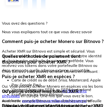
Vous avez des questions ?
Nous vous expliquons tout ce que vous devez savoir
Comment puis-je acheter Monero sur Bitnovo ?
Acheter XMR sur Bitnovo est simple et sécurisé. Vous
Quelles méthodes de paiement sont
devez simplement créer un compte, vérifier votre identité
et choisir votre méthode de paiement préférée. Vous
disponibles pour acheter XMR ?
recevrez vos tokens dans votre portefeuille Bitnovo ou
dans n'importe quelle adresse externe compatible.
Chez Bitnovo vous pouvez acheter Monero en utilisant :
Puis-je acheter XMR en espèces ?
Carte de crédit ou de débit (Visa, Mastercard, Apple
Pay, Google Pay)
Oui. Vous pouvez acheter Monero en espèces via les bons
Virement bancaire SEPA ou SEPA Instantané
Où puis-je stocker mes tokens XMR ?
Bitnovo, disponibles dans plus de
40 000 points
Espèces via les bons Bitnovo
physiques
en Europe. Une fois que vous avez le bon,
accédez à :
www.bitnovo.com/buy/cash/monero/
et
Avec votre compte Bitnovo, vous obtenez un portefeuille
échangez-le rapidement et en toute sécurité.
Dois-je vérifier mon identité pour acheter XMR
intégré où vous pouvez stocker et gérer vos tokens XMR