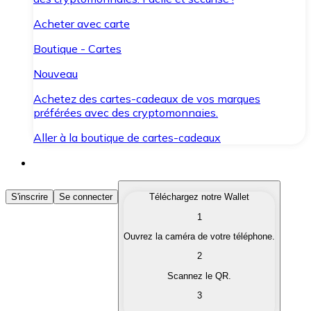
Acheter avec carte
Boutique - Cartes
Nouveau
Achetez des cartes-cadeaux de vos marques
préférées avec des cryptomonnaies.
Aller à la boutique de cartes-cadeaux
Acheter des Cryptomonnaies
S'inscrire
Se connecter
Téléchargez notre Wallet
1
Achetez les cryptomonnaies qui vous intéressent rapid
Ouvrez la caméra de votre téléphone.
Vendre des Cryptomonnaies
2
Convertissez vos cryptomonnaies en monnaie fiduciair
Scannez le QR.
3
Échanger (Swap)