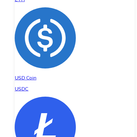
USD Coin
USDC