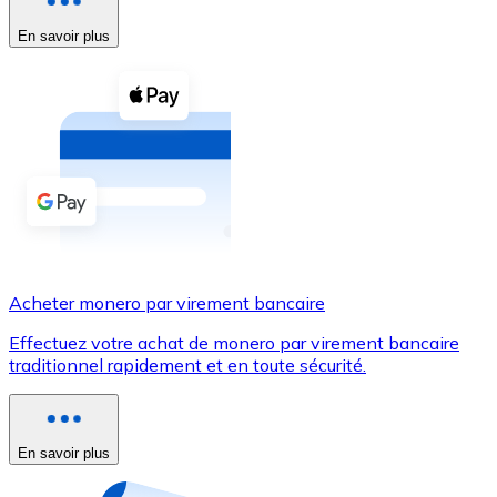
En savoir plus
Voir toutes
Coupons crypto
Achetez des cryptomonnaies en espèces et d'autres m
Acheter avec espèces
Virement SEPA
Ajoutez des fonds à votre compte Bitnovo ou effectuez 
Acheter avec virement bancaire
Acheter monero par virement bancaire
Carte de crédit / débit
Effectuez votre achat de monero par virement bancaire
Utilisez les cartes Visa et Mastercard pour acheter des
traditionnel rapidement et en toute sécurité.
Acheter avec carte
Boutique - Cartes
En savoir plus
Nouveau