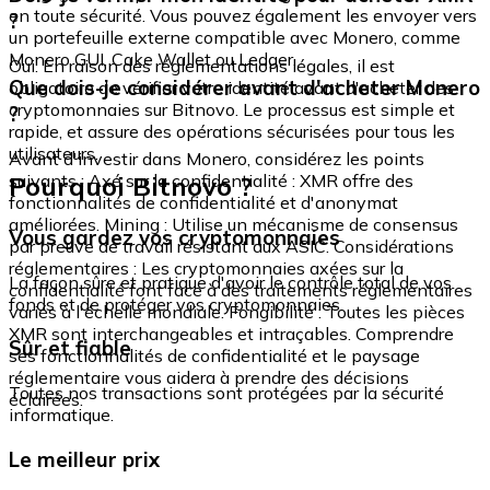
en toute sécurité. Vous pouvez également les envoyer vers
?
un portefeuille externe compatible avec Monero, comme
Monero GUI, Cake Wallet ou Ledger.
Oui. En raison des réglementations légales, il est
Que dois-je considérer avant d'acheter Monero
obligatoire de vérifier votre identité avant d'acheter des
cryptomonnaies sur Bitnovo. Le processus est simple et
?
rapide, et assure des opérations sécurisées pour tous les
utilisateurs.
Avant d'investir dans Monero, considérez les points
Pourquoi Bitnovo ?
suivants : Axé sur la confidentialité : XMR offre des
fonctionnalités de confidentialité et d'anonymat
améliorées. Mining : Utilise un mécanisme de consensus
Vous gardez vos cryptomonnaies
par preuve de travail résistant aux ASIC. Considérations
réglementaires : Les cryptomonnaies axées sur la
La façon sûre et pratique d'avoir le contrôle total de vos
confidentialité font face à des traitements réglementaires
fonds et de protéger vos cryptomonnaies.
variés à l'échelle mondiale. Fongibilité : Toutes les pièces
XMR sont interchangeables et intraçables. Comprendre
Sûr et fiable
ses fonctionnalités de confidentialité et le paysage
réglementaire vous aidera à prendre des décisions
Toutes nos transactions sont protégées par la sécurité
éclairées.
informatique.
Le meilleur prix