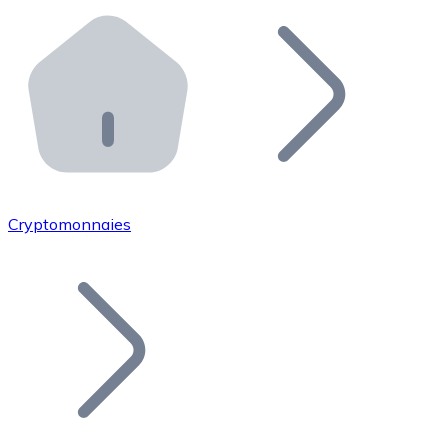
Effectuez des opérations de plus grande envergure. O
Distributeurs automatiques Bitnovo
Intégrez un ATM Bitnovo dans votre entreprise et per
API Bitnovo
Intégrez notre API dans votre écosystème.
Devenir Distributeur
Rejoignez notre réseau de distributeurs et commercialis
Cryptomonnaies
Lister un Token
Ajoutez le token de votre projet à notre service d'acha