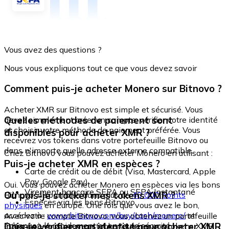
Vous avez des questions ?
Nous vous expliquons tout ce que vous devez savoir
Comment puis-je acheter Monero sur Bitnovo ?
Acheter XMR sur Bitnovo est simple et sécurisé. Vous
Quelles méthodes de paiement sont
devez simplement créer un compte, vérifier votre identité
et choisir votre méthode de paiement préférée. Vous
disponibles pour acheter XMR ?
recevrez vos tokens dans votre portefeuille Bitnovo ou
dans n'importe quelle adresse externe compatible.
Chez Bitnovo vous pouvez acheter Monero en utilisant :
Puis-je acheter XMR en espèces ?
Carte de crédit ou de débit (Visa, Mastercard, Apple
Pay, Google Pay)
Oui. Vous pouvez acheter Monero en espèces via les bons
Virement bancaire SEPA ou SEPA Instantané
Où puis-je stocker mes tokens XMR ?
Bitnovo, disponibles dans plus de
40 000 points
Espèces via les bons Bitnovo
physiques
en Europe. Une fois que vous avez le bon,
accédez à :
www.bitnovo.com/buy/cash/monero/
et
Avec votre compte Bitnovo, vous obtenez un portefeuille
échangez-le rapidement et en toute sécurité.
Dois-je vérifier mon identité pour acheter XMR
intégré où vous pouvez stocker et gérer vos tokens XMR