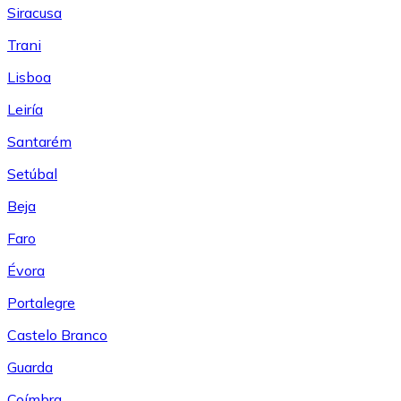
Siracusa
Trani
Lisboa
Leiría
Santarém
Setúbal
Beja
Faro
Évora
Portalegre
Castelo Branco
Guarda
Coímbra