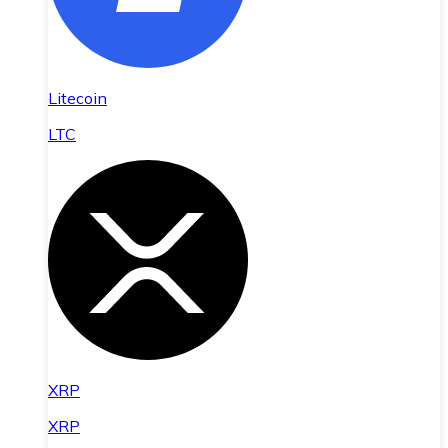
Litecoin
LTC
XRP
XRP