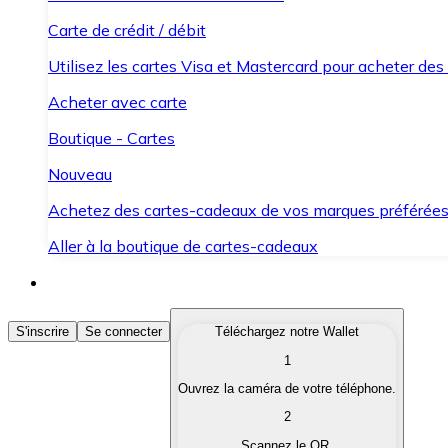
Carte de crédit / débit
Utilisez les cartes Visa et Mastercard pour acheter des
Acheter avec carte
Boutique - Cartes
Nouveau
Achetez des cartes-cadeaux de vos marques préférée
Aller à la boutique de cartes-cadeaux
Acheter des Cryptomonnaies
S'inscrire
Se connecter
Téléchargez notre Wallet
1
Achetez les cryptomonnaies qui vous intéressent rapid
Ouvrez la caméra de votre téléphone.
Vendre des Cryptomonnaies
2
Convertissez vos cryptomonnaies en monnaie fiduciair
Scannez le QR.