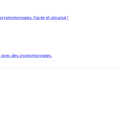
 cryptomonnaies. Facile et sécurisé !
s avec des cryptomonnaies.
ement et en toute sécurité.
e lorsque vous en avez besoin.