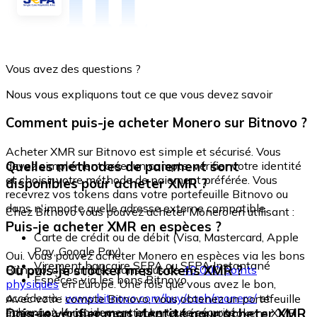
Vous avez des questions ?
Nous vous expliquons tout ce que vous devez savoir
Comment puis-je acheter Monero sur Bitnovo ?
Acheter XMR sur Bitnovo est simple et sécurisé. Vous
Quelles méthodes de paiement sont
devez simplement créer un compte, vérifier votre identité
et choisir votre méthode de paiement préférée. Vous
disponibles pour acheter XMR ?
recevrez vos tokens dans votre portefeuille Bitnovo ou
dans n'importe quelle adresse externe compatible.
Chez Bitnovo vous pouvez acheter Monero en utilisant :
Puis-je acheter XMR en espèces ?
Carte de crédit ou de débit (Visa, Mastercard, Apple
Pay, Google Pay)
Oui. Vous pouvez acheter Monero en espèces via les bons
Virement bancaire SEPA ou SEPA Instantané
Où puis-je stocker mes tokens XMR ?
Bitnovo, disponibles dans plus de
40 000 points
Espèces via les bons Bitnovo
physiques
en Europe. Une fois que vous avez le bon,
accédez à :
www.bitnovo.com/buy/cash/monero/
et
Avec votre compte Bitnovo, vous obtenez un portefeuille
échangez-le rapidement et en toute sécurité.
Dois-je vérifier mon identité pour acheter XMR
intégré où vous pouvez stocker et gérer vos tokens XMR