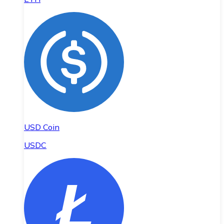
USD Coin
USDC