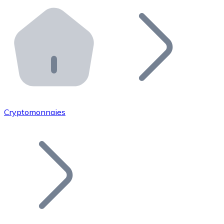
Effectuez des opérations de plus grande envergure. O
Distributeurs automatiques Bitnovo
Intégrez un ATM Bitnovo dans votre entreprise et per
API Bitnovo
Intégrez notre API dans votre écosystème.
Devenir Distributeur
Rejoignez notre réseau de distributeurs et commercialis
Cryptomonnaies
Lister un Token
Ajoutez le token de votre projet à notre service d'acha