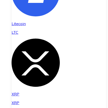
Litecoin
LTC
XRP
XRP