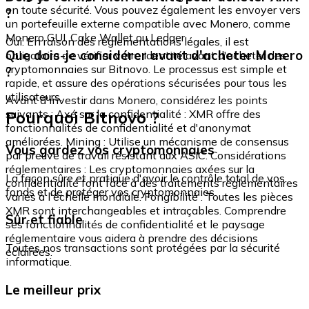
en toute sécurité. Vous pouvez également les envoyer vers
?
un portefeuille externe compatible avec Monero, comme
Monero GUI, Cake Wallet ou Ledger.
Oui. En raison des réglementations légales, il est
Que dois-je considérer avant d'acheter Monero
obligatoire de vérifier votre identité avant d'acheter des
cryptomonnaies sur Bitnovo. Le processus est simple et
?
rapide, et assure des opérations sécurisées pour tous les
utilisateurs.
Avant d'investir dans Monero, considérez les points
Pourquoi Bitnovo ?
suivants : Axé sur la confidentialité : XMR offre des
fonctionnalités de confidentialité et d'anonymat
améliorées. Mining : Utilise un mécanisme de consensus
Vous gardez vos cryptomonnaies
par preuve de travail résistant aux ASIC. Considérations
réglementaires : Les cryptomonnaies axées sur la
La façon sûre et pratique d'avoir le contrôle total de vos
confidentialité font face à des traitements réglementaires
fonds et de protéger vos cryptomonnaies.
variés à l'échelle mondiale. Fongibilité : Toutes les pièces
XMR sont interchangeables et intraçables. Comprendre
Sûr et fiable
ses fonctionnalités de confidentialité et le paysage
réglementaire vous aidera à prendre des décisions
Toutes nos transactions sont protégées par la sécurité
éclairées.
informatique.
Le meilleur prix