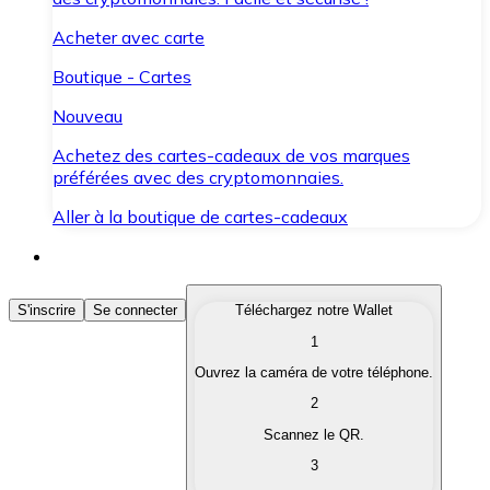
Acheter avec carte
Boutique - Cartes
Nouveau
Achetez des cartes-cadeaux de vos marques
préférées avec des cryptomonnaies.
Aller à la boutique de cartes-cadeaux
Acheter des Cryptomonnaies
S'inscrire
Se connecter
Téléchargez notre Wallet
1
Achetez les cryptomonnaies qui vous intéressent rapid
Ouvrez la caméra de votre téléphone.
Vendre des Cryptomonnaies
2
Convertissez vos cryptomonnaies en monnaie fiduciair
Scannez le QR.
3
Échanger (Swap)