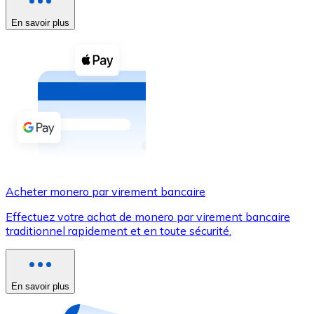
En savoir plus
Voir toutes
Coupons crypto
Achetez des cryptomonnaies en espèces et d'autres m
Acheter avec espèces
Virement SEPA
Ajoutez des fonds à votre compte Bitnovo ou effectuez 
Acheter avec virement bancaire
Acheter monero par virement bancaire
Carte de crédit / débit
Effectuez votre achat de monero par virement bancaire
Utilisez les cartes Visa et Mastercard pour acheter des
traditionnel rapidement et en toute sécurité.
Acheter avec carte
Boutique - Cartes
En savoir plus
Nouveau