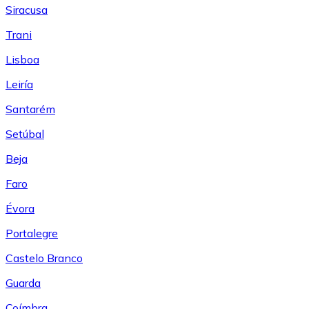
Siracusa
Trani
Lisboa
Leiría
Santarém
Setúbal
Beja
Faro
Évora
Portalegre
Castelo Branco
Guarda
Coímbra