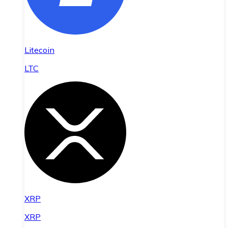
Litecoin
LTC
XRP
XRP