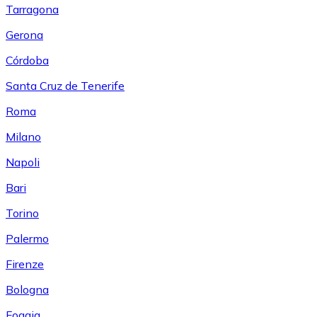
Tarragona
Gerona
Córdoba
Santa Cruz de Tenerife
Roma
Milano
Napoli
Bari
Torino
Palermo
Firenze
Bologna
Foggia