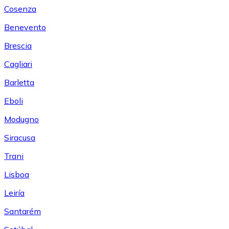
Cosenza
Benevento
Brescia
Cagliari
Barletta
Eboli
Modugno
Siracusa
Trani
Lisboa
Leiría
Santarém