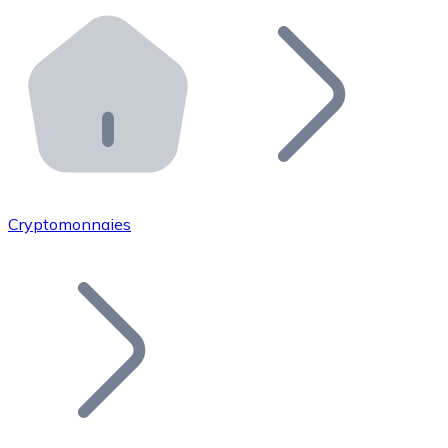
Effectuez des opérations de plus grande envergure. O
Distributeurs automatiques Bitnovo
Intégrez un ATM Bitnovo dans votre entreprise et per
API Bitnovo
Intégrez notre API dans votre écosystème.
Devenir Distributeur
Rejoignez notre réseau de distributeurs et commercialis
Cryptomonnaies
Lister un Token
Ajoutez le token de votre projet à notre service d'acha