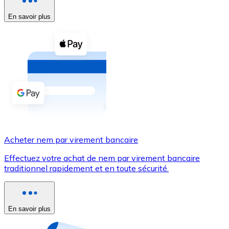
En savoir plus
Voir toutes
Coupons crypto
Achetez des cryptomonnaies en espèces et d'autres m
Acheter avec espèces
Virement SEPA
Ajoutez des fonds à votre compte Bitnovo ou effectuez 
Acheter avec virement bancaire
Acheter nem par virement bancaire
Carte de crédit / débit
Effectuez votre achat de nem par virement bancaire
Utilisez les cartes Visa et Mastercard pour acheter des
traditionnel rapidement et en toute sécurité.
Acheter avec carte
Boutique - Cartes
En savoir plus
Nouveau