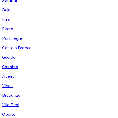
Setúbal
Beja
Faro
Évora
Portalegre
Castelo Branco
Guarda
Coímbra
Aveiro
Viseu
Braganza
Vila Real
Oporto