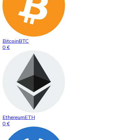
Bitcoin
BTC
0 €
Ethereum
ETH
0 €