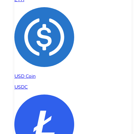
USD Coin
USDC