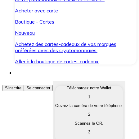
Acheter avec carte
Boutique - Cartes
Nouveau
Achetez des cartes-cadeaux de vos marques
préférées avec des cryptomonnaies.
Aller à la boutique de cartes-cadeaux
Acheter des Cryptomonnaies
S'inscrire
Se connecter
Téléchargez notre Wallet
1
Achetez les cryptomonnaies qui vous intéressent rapid
Ouvrez la caméra de votre téléphone.
Vendre des Cryptomonnaies
2
Convertissez vos cryptomonnaies en monnaie fiduciair
Scannez le QR.
3
Échanger (Swap)