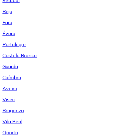
Setúbal
Beja
Faro
Évora
Portalegre
Castelo Branco
Guarda
Coímbra
Aveiro
Viseu
Braganza
Vila Real
Oporto