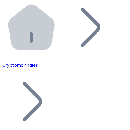
Effectuez des opérations de plus grande envergure. O
Distributeurs automatiques Bitnovo
Intégrez un ATM Bitnovo dans votre entreprise et per
API Bitnovo
Intégrez notre API dans votre écosystème.
Devenir Distributeur
Rejoignez notre réseau de distributeurs et commercialis
Cryptomonnaies
Lister un Token
Ajoutez le token de votre projet à notre service d'acha