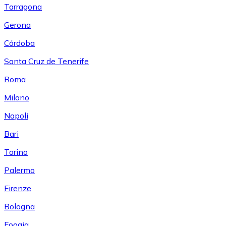
Tarragona
Gerona
Córdoba
Santa Cruz de Tenerife
Roma
Milano
Napoli
Bari
Torino
Palermo
Firenze
Bologna
Foggia