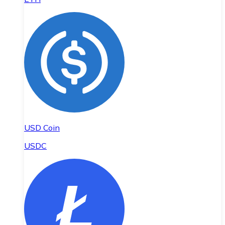
USD Coin
USDC