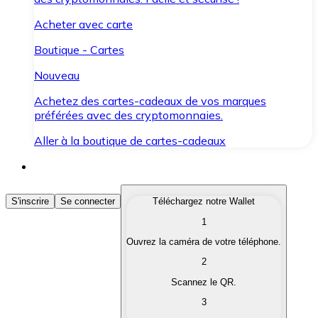
Acheter avec carte
Boutique - Cartes
Nouveau
Achetez des cartes-cadeaux de vos marques
préférées avec des cryptomonnaies.
Aller à la boutique de cartes-cadeaux
Acheter des Cryptomonnaies
S'inscrire
Se connecter
Téléchargez notre Wallet
1
Achetez les cryptomonnaies qui vous intéressent rapid
Ouvrez la caméra de votre téléphone.
Vendre des Cryptomonnaies
2
Convertissez vos cryptomonnaies en monnaie fiduciair
Scannez le QR.
3
Échanger (Swap)