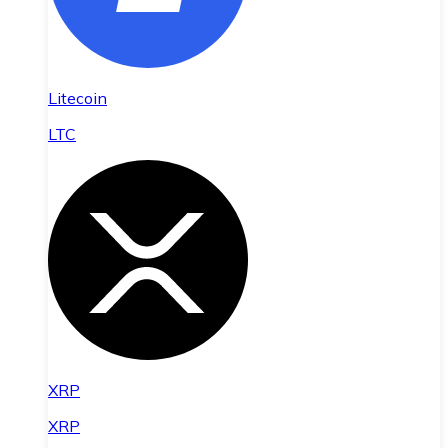
Litecoin
LTC
XRP
XRP