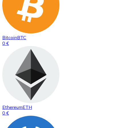
Bitcoin
BTC
0 €
Ethereum
ETH
0 €