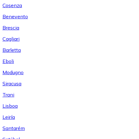
Cosenza
Benevento
Brescia
Cagliari
Barletta
Eboli
Modugno
Siracusa
Trani
Lisboa
Leiría
Santarém