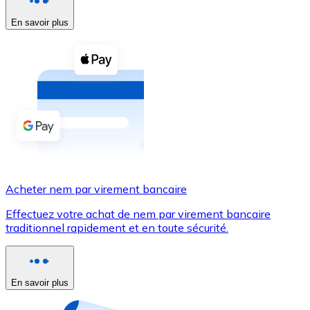
En savoir plus
Voir toutes
Coupons crypto
Achetez des cryptomonnaies en espèces et d'autres m
Acheter avec espèces
Virement SEPA
Ajoutez des fonds à votre compte Bitnovo ou effectuez 
Acheter avec virement bancaire
Acheter nem par virement bancaire
Carte de crédit / débit
Effectuez votre achat de nem par virement bancaire
Utilisez les cartes Visa et Mastercard pour acheter des
traditionnel rapidement et en toute sécurité.
Acheter avec carte
Boutique - Cartes
En savoir plus
Nouveau