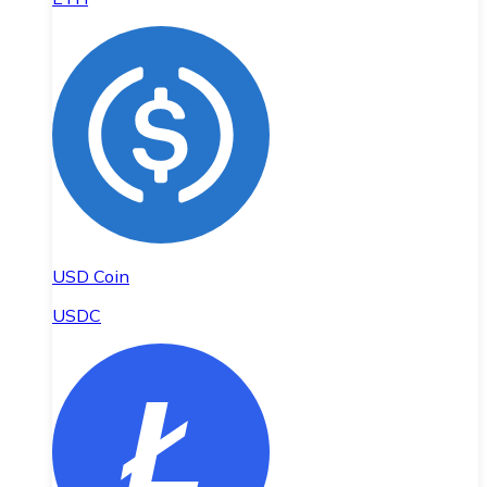
USD Coin
USDC