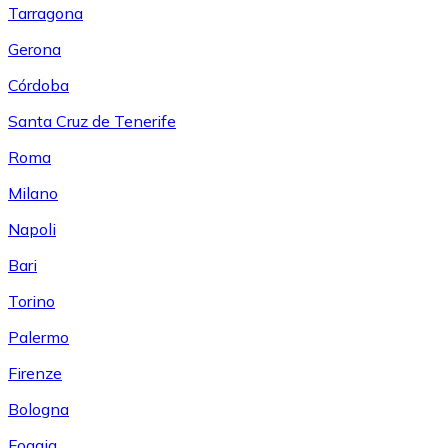
Tarragona
Gerona
Córdoba
Santa Cruz de Tenerife
Roma
Milano
Napoli
Bari
Torino
Palermo
Firenze
Bologna
Foggia