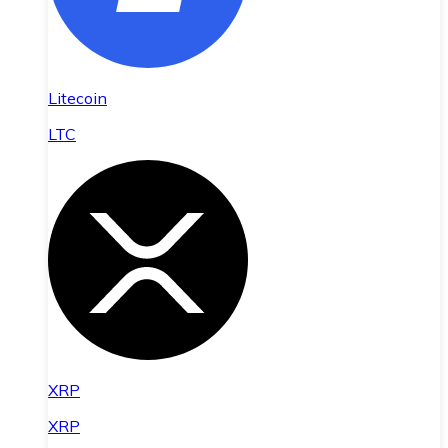
Litecoin
LTC
XRP
XRP