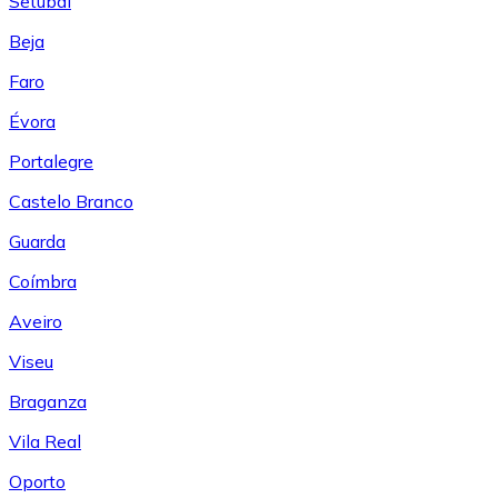
Setúbal
Beja
Faro
Évora
Portalegre
Castelo Branco
Guarda
Coímbra
Aveiro
Viseu
Braganza
Vila Real
Oporto