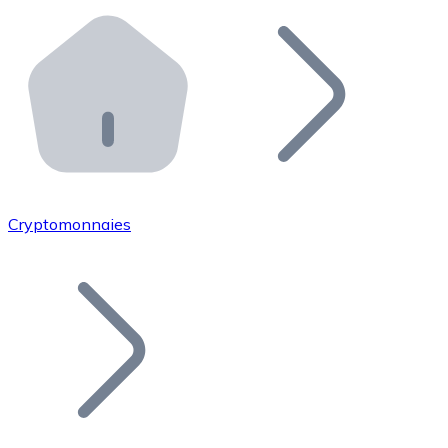
Effectuez des opérations de plus grande envergure. O
Distributeurs automatiques Bitnovo
Intégrez un ATM Bitnovo dans votre entreprise et per
API Bitnovo
Intégrez notre API dans votre écosystème.
Devenir Distributeur
Rejoignez notre réseau de distributeurs et commercialis
Cryptomonnaies
Lister un Token
Ajoutez le token de votre projet à notre service d'acha