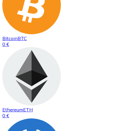
Bitcoin
BTC
0 €
Ethereum
ETH
0 €