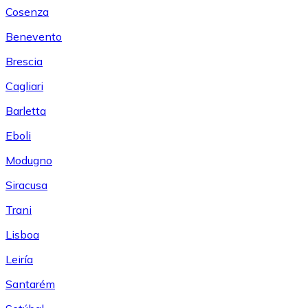
Cosenza
Benevento
Brescia
Cagliari
Barletta
Eboli
Modugno
Siracusa
Trani
Lisboa
Leiría
Santarém