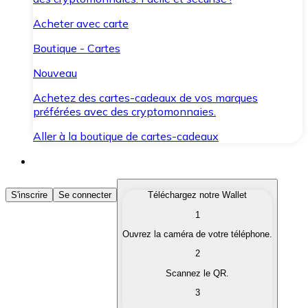
Acheter avec carte
Boutique - Cartes
Nouveau
Achetez des cartes-cadeaux de vos marques
préférées avec des cryptomonnaies.
Aller à la boutique de cartes-cadeaux
Acheter des Cryptomonnaies
S'inscrire
Se connecter
Téléchargez notre Wallet
1
Achetez les cryptomonnaies qui vous intéressent rapid
Ouvrez la caméra de votre téléphone.
Vendre des Cryptomonnaies
2
Convertissez vos cryptomonnaies en monnaie fiduciair
Scannez le QR.
3
Échanger (Swap)