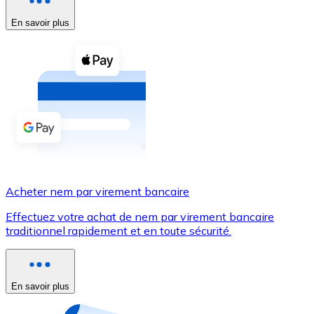
En savoir plus
Voir toutes
Coupons crypto
Achetez des cryptomonnaies en espèces et d'autres m
Acheter avec espèces
Virement SEPA
Ajoutez des fonds à votre compte Bitnovo ou effectuez 
Acheter avec virement bancaire
Acheter nem par virement bancaire
Carte de crédit / débit
Effectuez votre achat de nem par virement bancaire
Utilisez les cartes Visa et Mastercard pour acheter des
traditionnel rapidement et en toute sécurité.
Acheter avec carte
Boutique - Cartes
En savoir plus
Nouveau