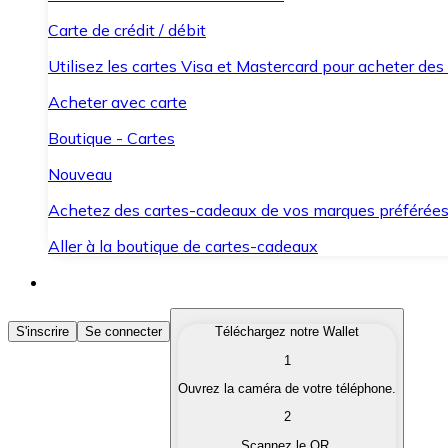
Carte de crédit / débit
Utilisez les cartes Visa et Mastercard pour acheter des
Acheter avec carte
Boutique - Cartes
Nouveau
Achetez des cartes-cadeaux de vos marques préférée
Aller à la boutique de cartes-cadeaux
Acheter des Cryptomonnaies
S'inscrire
Se connecter
Téléchargez notre Wallet
1
Achetez les cryptomonnaies qui vous intéressent rapid
Ouvrez la caméra de votre téléphone.
Vendre des Cryptomonnaies
2
Convertissez vos cryptomonnaies en monnaie fiduciair
Scannez le QR.