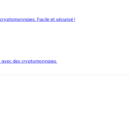
 cryptomonnaies. Facile et sécurisé !
s avec des cryptomonnaies.
ement et en toute sécurité.
e lorsque vous en avez besoin.