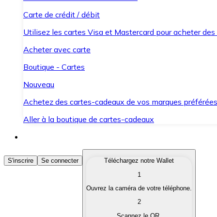
Carte de crédit / débit
Utilisez les cartes Visa et Mastercard pour acheter des
Acheter avec carte
Boutique - Cartes
Nouveau
Achetez des cartes-cadeaux de vos marques préférée
Aller à la boutique de cartes-cadeaux
Acheter des Cryptomonnaies
S'inscrire
Se connecter
Téléchargez notre Wallet
1
Achetez les cryptomonnaies qui vous intéressent rapid
Ouvrez la caméra de votre téléphone.
Vendre des Cryptomonnaies
2
Convertissez vos cryptomonnaies en monnaie fiduciair
Scannez le QR.