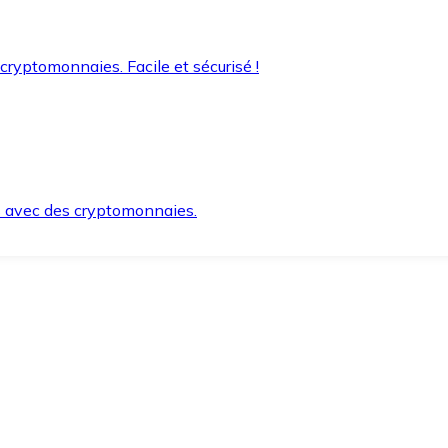
 cryptomonnaies. Facile et sécurisé !
s avec des cryptomonnaies.
ement et en toute sécurité.
e lorsque vous en avez besoin.