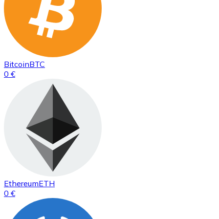
Bitcoin
BTC
0 €
Ethereum
ETH
0 €