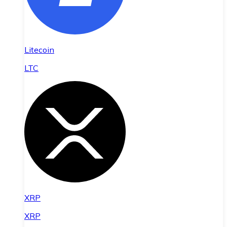
Litecoin
LTC
XRP
XRP