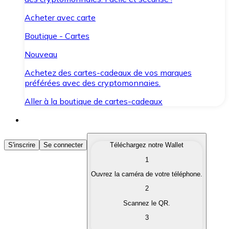
Acheter avec carte
Boutique - Cartes
Nouveau
Achetez des cartes-cadeaux de vos marques
préférées avec des cryptomonnaies.
Aller à la boutique de cartes-cadeaux
Acheter des Cryptomonnaies
S'inscrire
Se connecter
Téléchargez notre Wallet
1
Achetez les cryptomonnaies qui vous intéressent rapid
Ouvrez la caméra de votre téléphone.
Vendre des Cryptomonnaies
2
Convertissez vos cryptomonnaies en monnaie fiduciair
Scannez le QR.
3
Échanger (Swap)