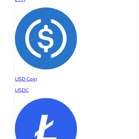
USD Coin
USDC