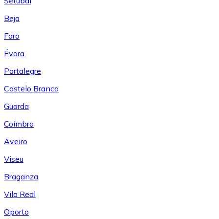
Setúbal
Beja
Faro
Évora
Portalegre
Castelo Branco
Guarda
Coímbra
Aveiro
Viseu
Braganza
Vila Real
Oporto