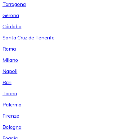
Tarragona
Gerona
Córdoba
Santa Cruz de Tenerife
Roma
Milano
Napoli
Bari
Torino
Palermo
Firenze
Bologna
Foggia