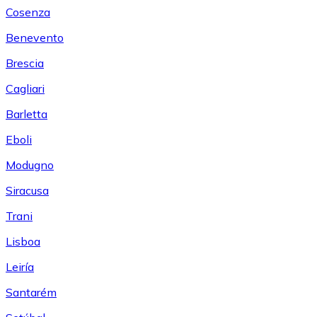
Cosenza
Benevento
Brescia
Cagliari
Barletta
Eboli
Modugno
Siracusa
Trani
Lisboa
Leiría
Santarém