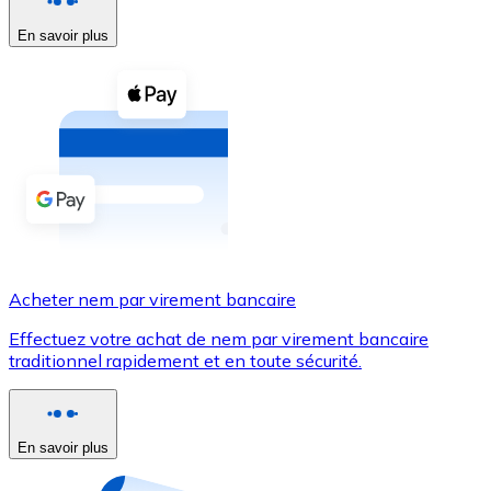
En savoir plus
Voir toutes
Coupons crypto
Achetez des cryptomonnaies en espèces et d'autres m
Acheter avec espèces
Virement SEPA
Ajoutez des fonds à votre compte Bitnovo ou effectuez 
Acheter avec virement bancaire
Acheter nem par virement bancaire
Carte de crédit / débit
Effectuez votre achat de nem par virement bancaire
Utilisez les cartes Visa et Mastercard pour acheter des
traditionnel rapidement et en toute sécurité.
Acheter avec carte
Boutique - Cartes
En savoir plus
Nouveau