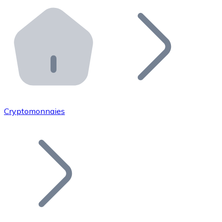
Effectuez des opérations de plus grande envergure. O
Distributeurs automatiques Bitnovo
Intégrez un ATM Bitnovo dans votre entreprise et per
API Bitnovo
Intégrez notre API dans votre écosystème.
Devenir Distributeur
Rejoignez notre réseau de distributeurs et commercialis
Cryptomonnaies
Lister un Token
Ajoutez le token de votre projet à notre service d'acha