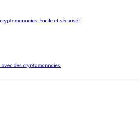
 cryptomonnaies. Facile et sécurisé !
s avec des cryptomonnaies.
ement et en toute sécurité.
e lorsque vous en avez besoin.