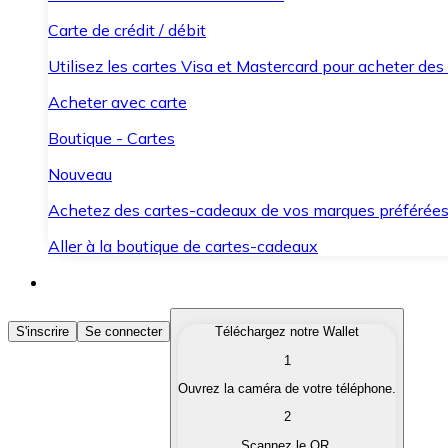
Carte de crédit / débit
Utilisez les cartes Visa et Mastercard pour acheter des
Acheter avec carte
Boutique - Cartes
Nouveau
Achetez des cartes-cadeaux de vos marques préférée
Aller à la boutique de cartes-cadeaux
Acheter des Cryptomonnaies
S'inscrire
Se connecter
Téléchargez notre Wallet
1
Achetez les cryptomonnaies qui vous intéressent rapid
Ouvrez la caméra de votre téléphone.
Vendre des Cryptomonnaies
2
Convertissez vos cryptomonnaies en monnaie fiduciair
Scannez le QR.