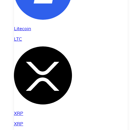
Litecoin
LTC
XRP
XRP