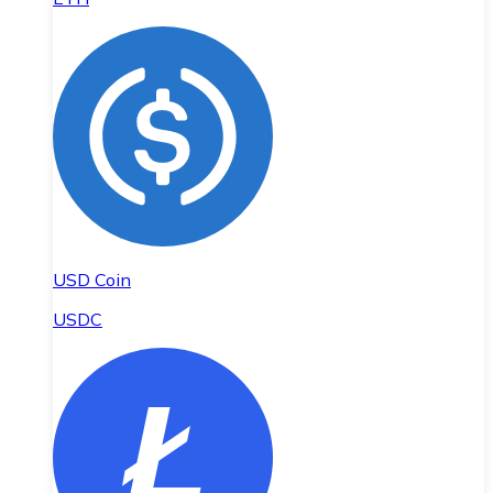
USD Coin
USDC