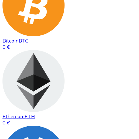
Bitcoin
BTC
0 €
Ethereum
ETH
0 €