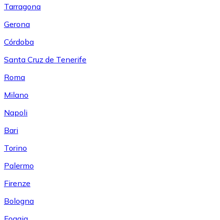
Tarragona
Gerona
Córdoba
Santa Cruz de Tenerife
Roma
Milano
Napoli
Bari
Torino
Palermo
Firenze
Bologna
Foggia