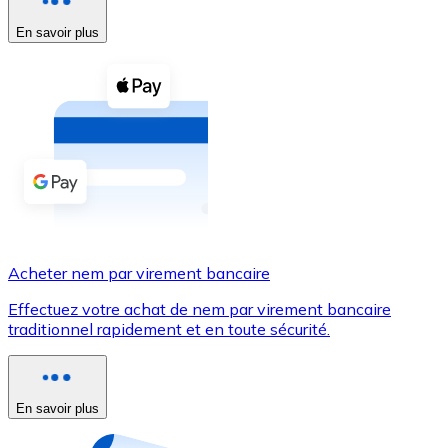
En savoir plus
Voir toutes
Coupons crypto
Achetez des cryptomonnaies en espèces et d'autres m
Acheter avec espèces
Virement SEPA
Ajoutez des fonds à votre compte Bitnovo ou effectuez 
Acheter avec virement bancaire
Acheter nem par virement bancaire
Carte de crédit / débit
Effectuez votre achat de nem par virement bancaire
Utilisez les cartes Visa et Mastercard pour acheter des
traditionnel rapidement et en toute sécurité.
Acheter avec carte
Boutique - Cartes
En savoir plus
Nouveau