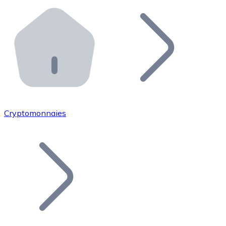
Effectuez des opérations de plus grande envergure. O
Distributeurs automatiques Bitnovo
Intégrez un ATM Bitnovo dans votre entreprise et per
API Bitnovo
Intégrez notre API dans votre écosystème.
Devenir Distributeur
Rejoignez notre réseau de distributeurs et commercialis
Cryptomonnaies
Lister un Token
Ajoutez le token de votre projet à notre service d'acha