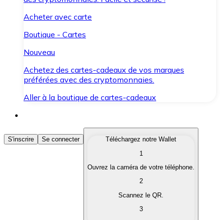
Acheter avec carte
Boutique - Cartes
Nouveau
Achetez des cartes-cadeaux de vos marques
préférées avec des cryptomonnaies.
Aller à la boutique de cartes-cadeaux
Acheter des Cryptomonnaies
S'inscrire
Se connecter
Téléchargez notre Wallet
1
Achetez les cryptomonnaies qui vous intéressent rapid
Ouvrez la caméra de votre téléphone.
Vendre des Cryptomonnaies
2
Convertissez vos cryptomonnaies en monnaie fiduciair
Scannez le QR.
3
Échanger (Swap)