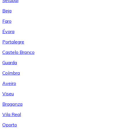
Setúbal
Beja
Faro
Évora
Portalegre
Castelo Branco
Guarda
Coímbra
Aveiro
Viseu
Braganza
Vila Real
Oporto