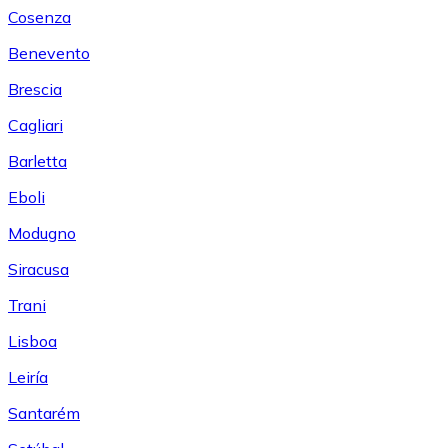
Cosenza
Benevento
Brescia
Cagliari
Barletta
Eboli
Modugno
Siracusa
Trani
Lisboa
Leiría
Santarém