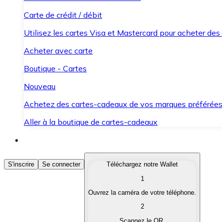
Carte de crédit / débit
Utilisez les cartes Visa et Mastercard pour acheter des
Acheter avec carte
Boutique - Cartes
Nouveau
Achetez des cartes-cadeaux de vos marques préférée
Aller à la boutique de cartes-cadeaux
Acheter des Cryptomonnaies
S'inscrire
Se connecter
Téléchargez notre Wallet
1
Achetez les cryptomonnaies qui vous intéressent rapid
Ouvrez la caméra de votre téléphone.
Vendre des Cryptomonnaies
2
Convertissez vos cryptomonnaies en monnaie fiduciair
Scannez le QR.