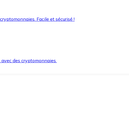
 cryptomonnaies. Facile et sécurisé !
s avec des cryptomonnaies.
ement et en toute sécurité.
e lorsque vous en avez besoin.