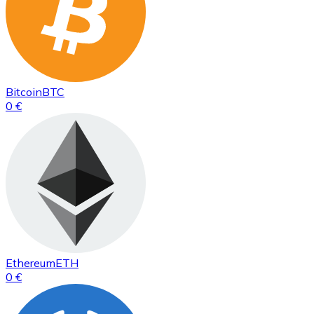
Bitcoin
BTC
0 €
Ethereum
ETH
0 €