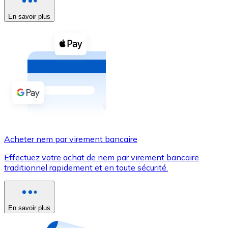
En savoir plus
Voir toutes
Coupons crypto
Achetez des cryptomonnaies en espèces et d'autres m
Acheter avec espèces
Virement SEPA
Ajoutez des fonds à votre compte Bitnovo ou effectuez 
Acheter avec virement bancaire
Acheter nem par virement bancaire
Carte de crédit / débit
Effectuez votre achat de nem par virement bancaire
Utilisez les cartes Visa et Mastercard pour acheter des
traditionnel rapidement et en toute sécurité.
Acheter avec carte
Boutique - Cartes
En savoir plus
Nouveau