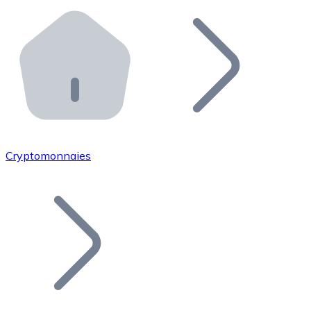
Effectuez des opérations de plus grande envergure. O
Distributeurs automatiques Bitnovo
Intégrez un ATM Bitnovo dans votre entreprise et per
API Bitnovo
Intégrez notre API dans votre écosystème.
Devenir Distributeur
Rejoignez notre réseau de distributeurs et commercialis
Cryptomonnaies
Lister un Token
Ajoutez le token de votre projet à notre service d'acha