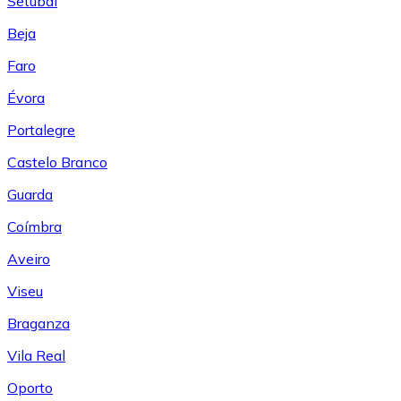
Setúbal
Beja
Faro
Évora
Portalegre
Castelo Branco
Guarda
Coímbra
Aveiro
Viseu
Braganza
Vila Real
Oporto