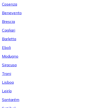
Cosenza
Benevento
Brescia
Cagliari
Barletta
Eboli
Modugno
Siracusa
Trani
Lisboa
Leiría
Santarém