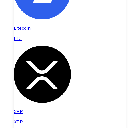
Litecoin
LTC
XRP
XRP