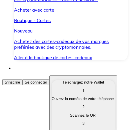
Acheter avec carte
Boutique - Cartes
Nouveau
Achetez des cartes-cadeaux de vos marques
préférées avec des cryptomonnaies.
Aller à la boutique de cartes-cadeaux
Acheter des Cryptomonnaies
S'inscrire
Se connecter
Téléchargez notre Wallet
1
Achetez les cryptomonnaies qui vous intéressent rapid
Ouvrez la caméra de votre téléphone.
Vendre des Cryptomonnaies
2
Convertissez vos cryptomonnaies en monnaie fiduciair
Scannez le QR.
3
Échanger (Swap)