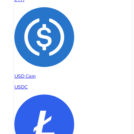
USD Coin
USDC