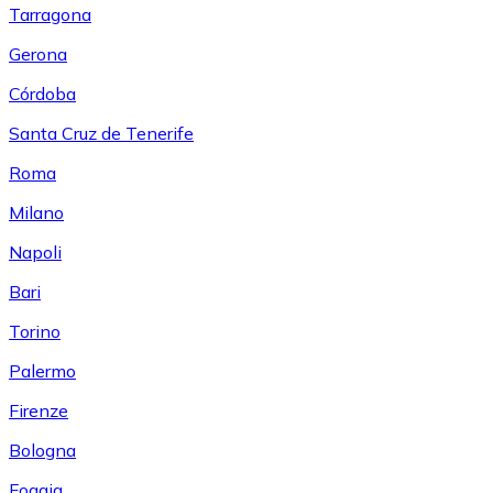
Tarragona
Gerona
Córdoba
Santa Cruz de Tenerife
Roma
Milano
Napoli
Bari
Torino
Palermo
Firenze
Bologna
Foggia