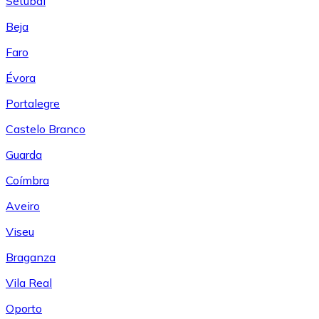
Setúbal
Beja
Faro
Évora
Portalegre
Castelo Branco
Guarda
Coímbra
Aveiro
Viseu
Braganza
Vila Real
Oporto