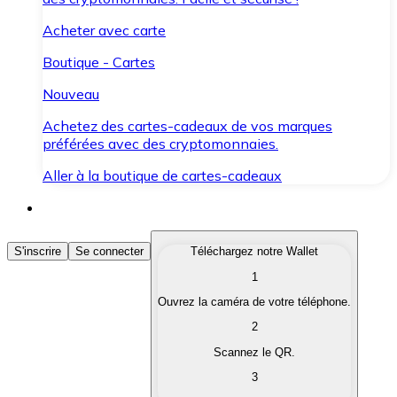
Acheter avec carte
Boutique - Cartes
Nouveau
Achetez des cartes-cadeaux de vos marques
préférées avec des cryptomonnaies.
Aller à la boutique de cartes-cadeaux
Acheter des Cryptomonnaies
S'inscrire
Se connecter
Téléchargez notre Wallet
1
Achetez les cryptomonnaies qui vous intéressent rapid
Ouvrez la caméra de votre téléphone.
Vendre des Cryptomonnaies
2
Convertissez vos cryptomonnaies en monnaie fiduciair
Scannez le QR.
3
Échanger (Swap)