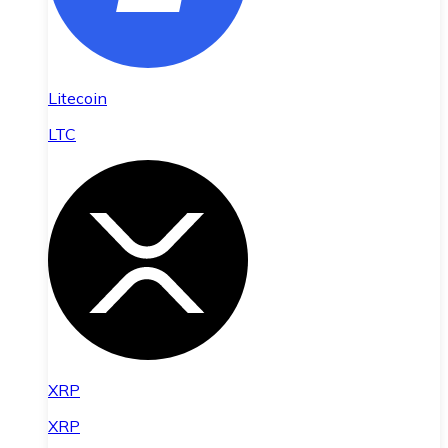
Litecoin
LTC
XRP
XRP