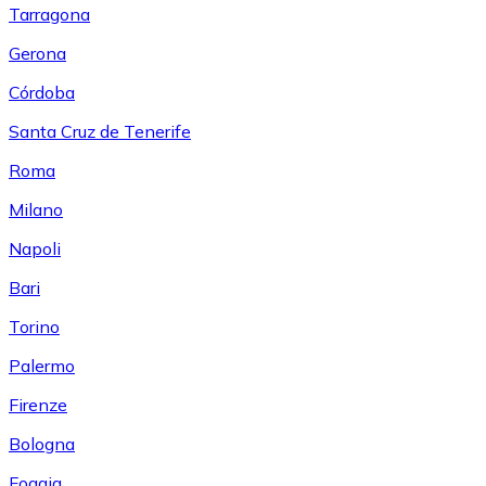
Tarragona
Gerona
Córdoba
Santa Cruz de Tenerife
Roma
Milano
Napoli
Bari
Torino
Palermo
Firenze
Bologna
Foggia