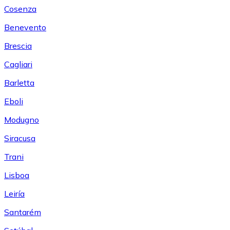
Cosenza
Benevento
Brescia
Cagliari
Barletta
Eboli
Modugno
Siracusa
Trani
Lisboa
Leiría
Santarém