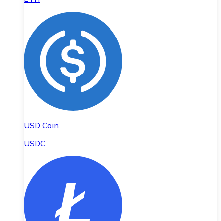
USD Coin
USDC