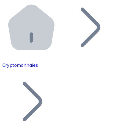
Effectuez des opérations de plus grande envergure. O
Distributeurs automatiques Bitnovo
Intégrez un ATM Bitnovo dans votre entreprise et per
API Bitnovo
Intégrez notre API dans votre écosystème.
Devenir Distributeur
Rejoignez notre réseau de distributeurs et commercialis
Cryptomonnaies
Lister un Token
Ajoutez le token de votre projet à notre service d'acha