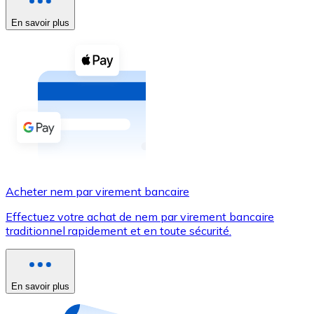
En savoir plus
Voir toutes
Coupons crypto
Achetez des cryptomonnaies en espèces et d'autres m
Acheter avec espèces
Virement SEPA
Ajoutez des fonds à votre compte Bitnovo ou effectuez 
Acheter avec virement bancaire
Acheter nem par virement bancaire
Carte de crédit / débit
Effectuez votre achat de nem par virement bancaire
Utilisez les cartes Visa et Mastercard pour acheter des
traditionnel rapidement et en toute sécurité.
Acheter avec carte
Boutique - Cartes
En savoir plus
Nouveau