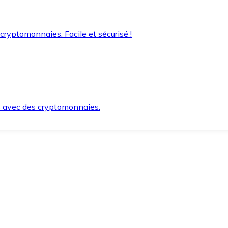
 cryptomonnaies. Facile et sécurisé !
s avec des cryptomonnaies.
ement et en toute sécurité.
e lorsque vous en avez besoin.