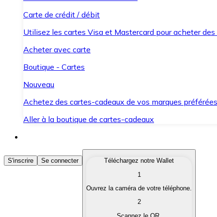
Carte de crédit / débit
Utilisez les cartes Visa et Mastercard pour acheter des
Acheter avec carte
Boutique - Cartes
Nouveau
Achetez des cartes-cadeaux de vos marques préférée
Aller à la boutique de cartes-cadeaux
Acheter des Cryptomonnaies
S'inscrire
Se connecter
Téléchargez notre Wallet
1
Achetez les cryptomonnaies qui vous intéressent rapid
Ouvrez la caméra de votre téléphone.
Vendre des Cryptomonnaies
2
Convertissez vos cryptomonnaies en monnaie fiduciair
Scannez le QR.