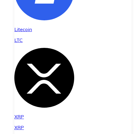
Litecoin
LTC
XRP
XRP