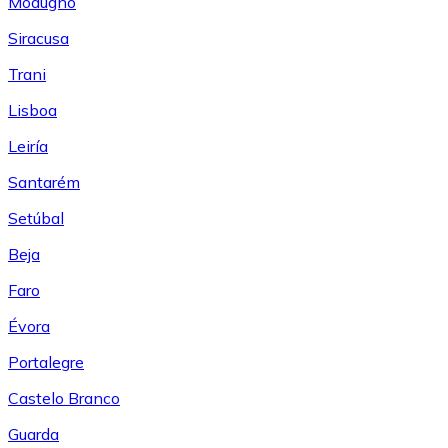
Modugno
Siracusa
Trani
Lisboa
Leiría
Santarém
Setúbal
Beja
Faro
Évora
Portalegre
Castelo Branco
Guarda