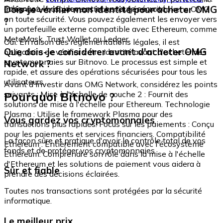
échangez-le rapidement et en toute sécurité.
Dois-je vérifier mon identité pour acheter OMG
intégré où vous pouvez stocker et gérer vos tokens OMG
en toute sécurité. Vous pouvez également les envoyer vers
?
un portefeuille externe compatible avec Ethereum, comme
MetaMask, Trust Wallet ou Ledger.
Oui. En raison des réglementations légales, il est
Que dois-je considérer avant d'acheter OMG
obligatoire de vérifier votre identité avant d'acheter des
cryptomonnaies sur Bitnovo. Le processus est simple et
Network ?
rapide, et assure des opérations sécurisées pour tous les
utilisateurs.
Avant d'investir dans OMG Network, considérez les points
Pourquoi Bitnovo ?
suivants : Mise à l'échelle de couche 2 : Fournit des
solutions de mise à l'échelle pour Ethereum. Technologie
Plasma : Utilise le framework Plasma pour des
Vous gardez vos cryptomonnaies
transactions plus rapides. Focus sur les paiements : Conçu
pour les paiements et services financiers. Compatibilité
La façon sûre et pratique d'avoir le contrôle total de vos
Ethereum : Entièrement compatible avec l'écosystème
fonds et de protéger vos cryptomonnaies.
Ethereum. Comprendre son rôle dans la mise à l'échelle
d'Ethereum et les solutions de paiement vous aidera à
Sûr et fiable
prendre des décisions éclairées.
Toutes nos transactions sont protégées par la sécurité
informatique.
Le meilleur prix