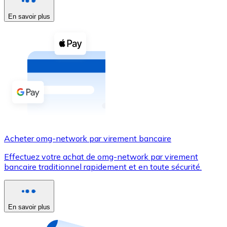
En savoir plus
Voir toutes
Coupons crypto
Achetez des cryptomonnaies en espèces et d'autres m
Acheter avec espèces
Virement SEPA
Ajoutez des fonds à votre compte Bitnovo ou effectuez 
Acheter avec virement bancaire
Acheter omg-network par virement bancaire
Carte de crédit / débit
Effectuez votre achat de omg-network par virement
Utilisez les cartes Visa et Mastercard pour acheter des
bancaire traditionnel rapidement et en toute sécurité.
Acheter avec carte
Boutique - Cartes
En savoir plus
Nouveau