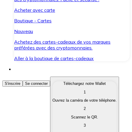
Acheter avec carte
Boutique - Cartes
Nouveau
Achetez des cartes-cadeaux de vos marques
préférées avec des cryptomonnaies.
Aller à la boutique de cartes-cadeaux
Acheter des Cryptomonnaies
S'inscrire
Se connecter
Téléchargez notre Wallet
1
Achetez les cryptomonnaies qui vous intéressent rapid
Ouvrez la caméra de votre téléphone.
Vendre des Cryptomonnaies
2
Convertissez vos cryptomonnaies en monnaie fiduciair
Scannez le QR.
3
Échanger (Swap)