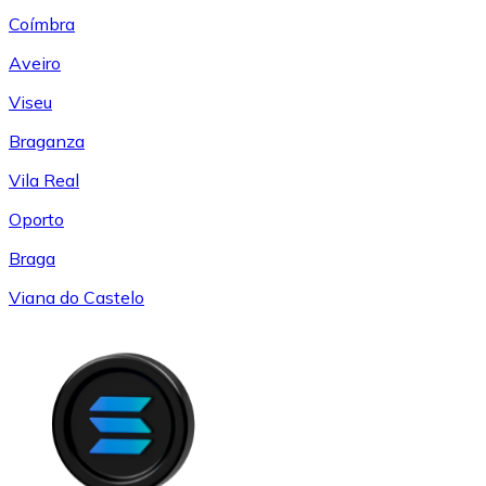
Coímbra
Aveiro
Viseu
Braganza
Vila Real
Oporto
Braga
Viana do Castelo