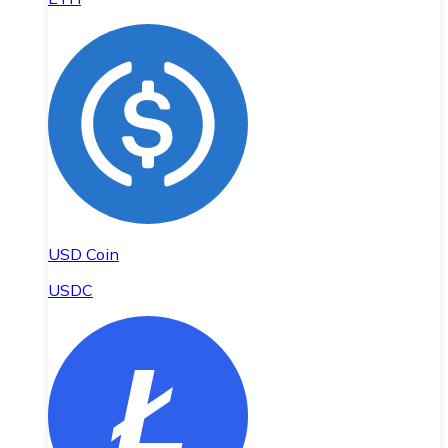
USD Coin
USDC