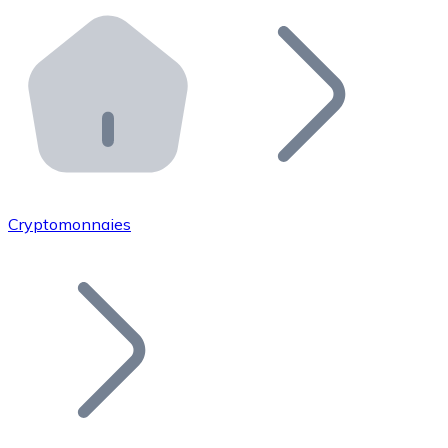
Effectuez des opérations de plus grande envergure. O
Distributeurs automatiques Bitnovo
Intégrez un ATM Bitnovo dans votre entreprise et per
API Bitnovo
Intégrez notre API dans votre écosystème.
Devenir Distributeur
Rejoignez notre réseau de distributeurs et commercialis
Cryptomonnaies
Lister un Token
Ajoutez le token de votre projet à notre service d'acha