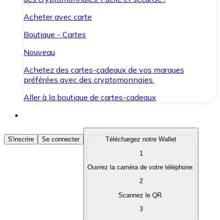
Acheter avec carte
Boutique - Cartes
Nouveau
Achetez des cartes-cadeaux de vos marques
préférées avec des cryptomonnaies.
Aller à la boutique de cartes-cadeaux
Acheter des Cryptomonnaies
S'inscrire
Se connecter
Téléchargez notre Wallet
1
Achetez les cryptomonnaies qui vous intéressent rapid
Ouvrez la caméra de votre téléphone.
Vendre des Cryptomonnaies
2
Convertissez vos cryptomonnaies en monnaie fiduciair
Scannez le QR.
3
Échanger (Swap)