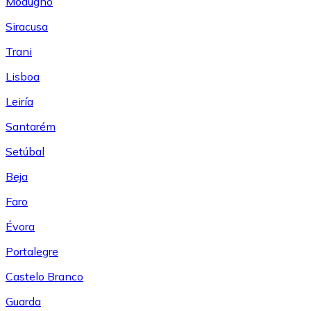
Modugno
Siracusa
Trani
Lisboa
Leiría
Santarém
Setúbal
Beja
Faro
Évora
Portalegre
Castelo Branco
Guarda