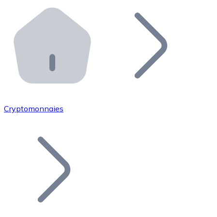
Effectuez des opérations de plus grande envergure. O
Distributeurs automatiques Bitnovo
Intégrez un ATM Bitnovo dans votre entreprise et per
API Bitnovo
Intégrez notre API dans votre écosystème.
Devenir Distributeur
Rejoignez notre réseau de distributeurs et commercialis
Cryptomonnaies
Lister un Token
Ajoutez le token de votre projet à notre service d'acha