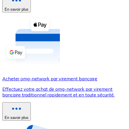
En savoir plus
Voir toutes
Coupons crypto
Achetez des cryptomonnaies en espèces et d'autres m
Acheter avec espèces
Virement SEPA
Ajoutez des fonds à votre compte Bitnovo ou effectuez 
Acheter avec virement bancaire
Acheter omg-network par virement bancaire
Carte de crédit / débit
Effectuez votre achat de omg-network par virement
Utilisez les cartes Visa et Mastercard pour acheter des
bancaire traditionnel rapidement et en toute sécurité.
Acheter avec carte
Boutique - Cartes
En savoir plus
Nouveau