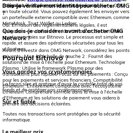
échangez-le rapidement et en toute sécurité.
Dois-je vérifier mon identité pour acheter OMG
intégré où vous pouvez stocker et gérer vos tokens OMG
en toute sécurité. Vous pouvez également les envoyer vers
?
un portefeuille externe compatible avec Ethereum, comme
MetaMask, Trust Wallet ou Ledger.
Oui. En raison des réglementations légales, il est
Que dois-je considérer avant d'acheter OMG
obligatoire de vérifier votre identité avant d'acheter des
cryptomonnaies sur Bitnovo. Le processus est simple et
Network ?
rapide, et assure des opérations sécurisées pour tous les
utilisateurs.
Avant d'investir dans OMG Network, considérez les points
Pourquoi Bitnovo ?
suivants : Mise à l'échelle de couche 2 : Fournit des
solutions de mise à l'échelle pour Ethereum. Technologie
Plasma : Utilise le framework Plasma pour des
Vous gardez vos cryptomonnaies
transactions plus rapides. Focus sur les paiements : Conçu
pour les paiements et services financiers. Compatibilité
La façon sûre et pratique d'avoir le contrôle total de vos
Ethereum : Entièrement compatible avec l'écosystème
fonds et de protéger vos cryptomonnaies.
Ethereum. Comprendre son rôle dans la mise à l'échelle
d'Ethereum et les solutions de paiement vous aidera à
Sûr et fiable
prendre des décisions éclairées.
Toutes nos transactions sont protégées par la sécurité
informatique.
Le meilleur prix