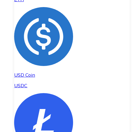
USD Coin
USDC