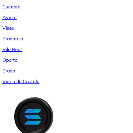
Coímbra
Aveiro
Viseu
Braganza
Vila Real
Oporto
Braga
Viana do Castelo