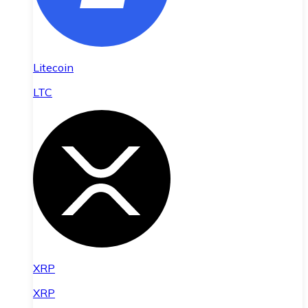
Litecoin
LTC
XRP
XRP