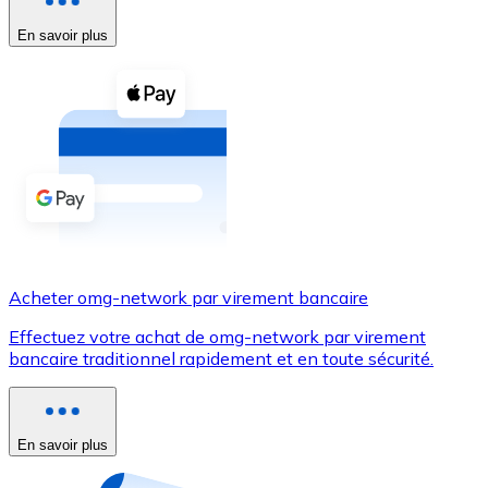
En savoir plus
Voir toutes
Coupons crypto
Achetez des cryptomonnaies en espèces et d'autres m
Acheter avec espèces
Virement SEPA
Ajoutez des fonds à votre compte Bitnovo ou effectuez 
Acheter avec virement bancaire
Acheter omg-network par virement bancaire
Carte de crédit / débit
Effectuez votre achat de omg-network par virement
Utilisez les cartes Visa et Mastercard pour acheter des
bancaire traditionnel rapidement et en toute sécurité.
Acheter avec carte
Boutique - Cartes
En savoir plus
Nouveau