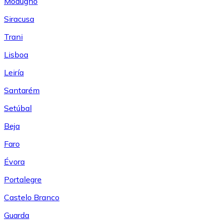
Modugno
Siracusa
Trani
Lisboa
Leiría
Santarém
Setúbal
Beja
Faro
Évora
Portalegre
Castelo Branco
Guarda