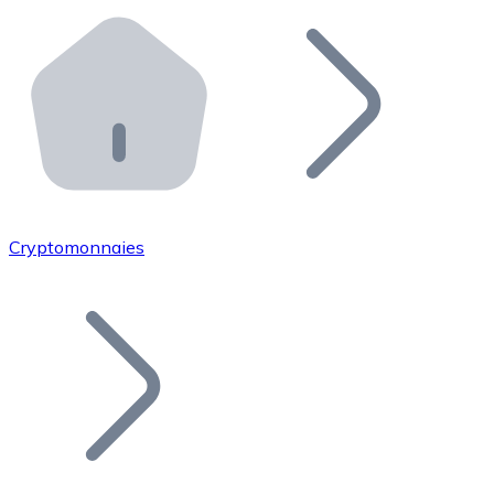
Effectuez des opérations de plus grande envergure. O
Distributeurs automatiques Bitnovo
Intégrez un ATM Bitnovo dans votre entreprise et per
API Bitnovo
Intégrez notre API dans votre écosystème.
Devenir Distributeur
Rejoignez notre réseau de distributeurs et commercialis
Cryptomonnaies
Lister un Token
Ajoutez le token de votre projet à notre service d'acha