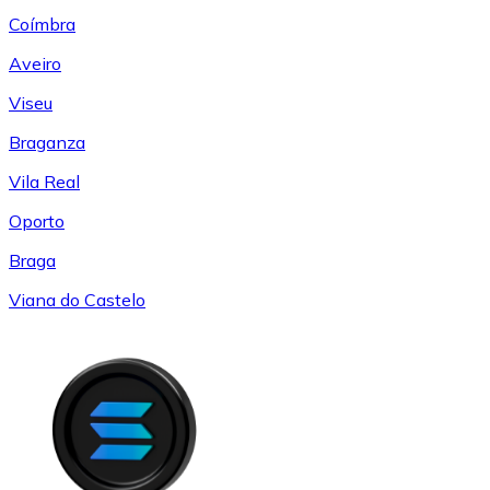
Coímbra
Aveiro
Viseu
Braganza
Vila Real
Oporto
Braga
Viana do Castelo