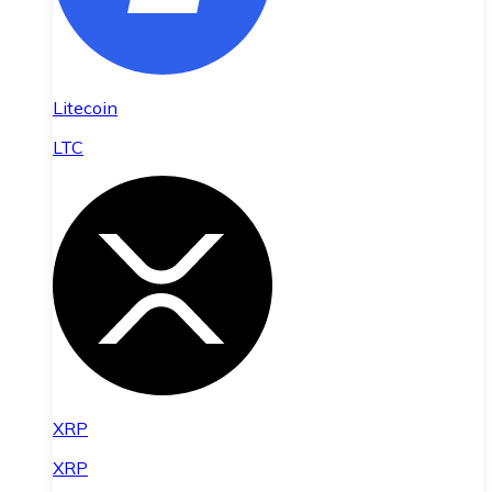
Litecoin
LTC
XRP
XRP