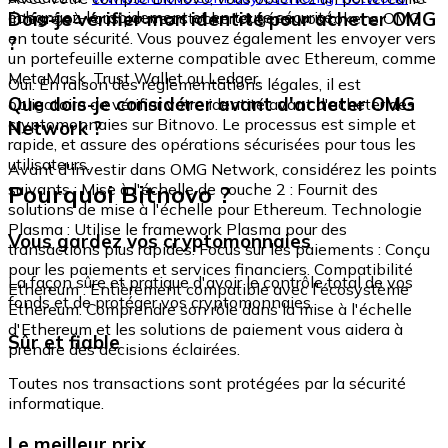
échangez-le rapidement et en toute sécurité.
Dois-je vérifier mon identité pour acheter OMG
intégré où vous pouvez stocker et gérer vos tokens OMG
en toute sécurité. Vous pouvez également les envoyer vers
?
un portefeuille externe compatible avec Ethereum, comme
MetaMask, Trust Wallet ou Ledger.
Oui. En raison des réglementations légales, il est
Que dois-je considérer avant d'acheter OMG
obligatoire de vérifier votre identité avant d'acheter des
cryptomonnaies sur Bitnovo. Le processus est simple et
Network ?
rapide, et assure des opérations sécurisées pour tous les
utilisateurs.
Avant d'investir dans OMG Network, considérez les points
Pourquoi Bitnovo ?
suivants : Mise à l'échelle de couche 2 : Fournit des
solutions de mise à l'échelle pour Ethereum. Technologie
Plasma : Utilise le framework Plasma pour des
Vous gardez vos cryptomonnaies
transactions plus rapides. Focus sur les paiements : Conçu
pour les paiements et services financiers. Compatibilité
La façon sûre et pratique d'avoir le contrôle total de vos
Ethereum : Entièrement compatible avec l'écosystème
fonds et de protéger vos cryptomonnaies.
Ethereum. Comprendre son rôle dans la mise à l'échelle
d'Ethereum et les solutions de paiement vous aidera à
Sûr et fiable
prendre des décisions éclairées.
Toutes nos transactions sont protégées par la sécurité
informatique.
Le meilleur prix