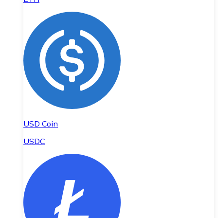
USD Coin
USDC