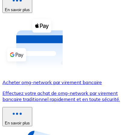
En savoir plus
Voir toutes
Coupons crypto
Achetez des cryptomonnaies en espèces et d'autres m
Acheter avec espèces
Virement SEPA
Ajoutez des fonds à votre compte Bitnovo ou effectuez 
Acheter avec virement bancaire
Acheter omg-network par virement bancaire
Carte de crédit / débit
Effectuez votre achat de omg-network par virement
Utilisez les cartes Visa et Mastercard pour acheter des
bancaire traditionnel rapidement et en toute sécurité.
Acheter avec carte
Boutique - Cartes
En savoir plus
Nouveau