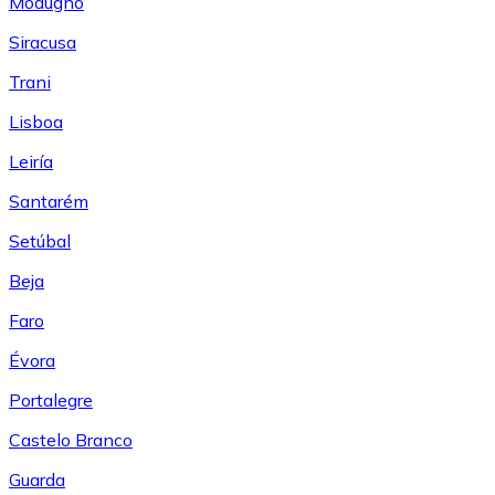
Modugno
Siracusa
Trani
Lisboa
Leiría
Santarém
Setúbal
Beja
Faro
Évora
Portalegre
Castelo Branco
Guarda