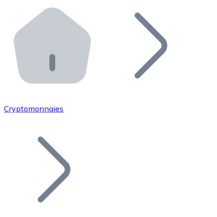
Effectuez des opérations de plus grande envergure. O
Distributeurs automatiques Bitnovo
Intégrez un ATM Bitnovo dans votre entreprise et per
API Bitnovo
Intégrez notre API dans votre écosystème.
Devenir Distributeur
Rejoignez notre réseau de distributeurs et commercialis
Cryptomonnaies
Lister un Token
Ajoutez le token de votre projet à notre service d'acha