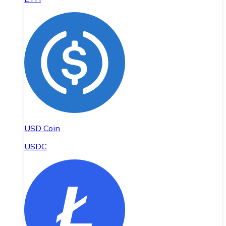
USD Coin
USDC