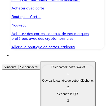
Acheter avec carte
Boutique - Cartes
Nouveau
Achetez des cartes-cadeaux de vos marques
préférées avec des cryptomonnaies.
Aller à la boutique de cartes-cadeaux
Acheter des Cryptomonnaies
S'inscrire
Se connecter
Téléchargez notre Wallet
1
Achetez les cryptomonnaies qui vous intéressent rapid
Ouvrez la caméra de votre téléphone.
Vendre des Cryptomonnaies
2
Convertissez vos cryptomonnaies en monnaie fiduciair
Scannez le QR.
3
Échanger (Swap)