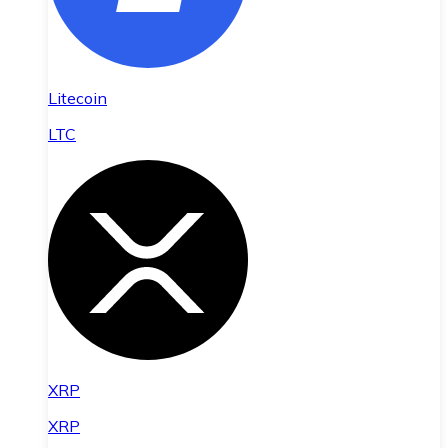
Litecoin
LTC
XRP
XRP