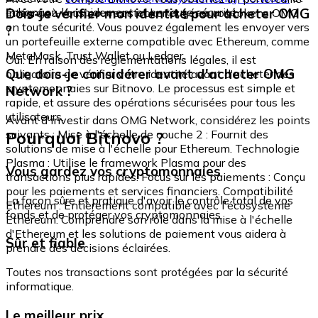
échangez-le rapidement et en toute sécurité.
Dois-je vérifier mon identité pour acheter OMG
intégré où vous pouvez stocker et gérer vos tokens OMG
en toute sécurité. Vous pouvez également les envoyer vers
?
un portefeuille externe compatible avec Ethereum, comme
MetaMask, Trust Wallet ou Ledger.
Oui. En raison des réglementations légales, il est
Que dois-je considérer avant d'acheter OMG
obligatoire de vérifier votre identité avant d'acheter des
cryptomonnaies sur Bitnovo. Le processus est simple et
Network ?
rapide, et assure des opérations sécurisées pour tous les
utilisateurs.
Avant d'investir dans OMG Network, considérez les points
Pourquoi Bitnovo ?
suivants : Mise à l'échelle de couche 2 : Fournit des
solutions de mise à l'échelle pour Ethereum. Technologie
Plasma : Utilise le framework Plasma pour des
Vous gardez vos cryptomonnaies
transactions plus rapides. Focus sur les paiements : Conçu
pour les paiements et services financiers. Compatibilité
La façon sûre et pratique d'avoir le contrôle total de vos
Ethereum : Entièrement compatible avec l'écosystème
fonds et de protéger vos cryptomonnaies.
Ethereum. Comprendre son rôle dans la mise à l'échelle
d'Ethereum et les solutions de paiement vous aidera à
Sûr et fiable
prendre des décisions éclairées.
Toutes nos transactions sont protégées par la sécurité
informatique.
Le meilleur prix