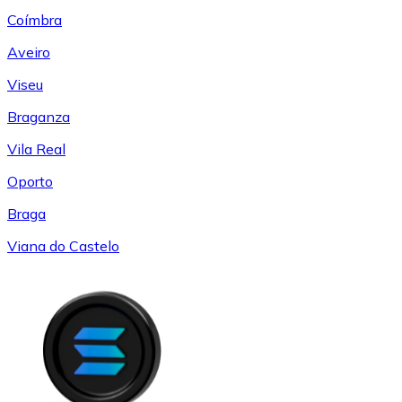
Coímbra
Aveiro
Viseu
Braganza
Vila Real
Oporto
Braga
Viana do Castelo