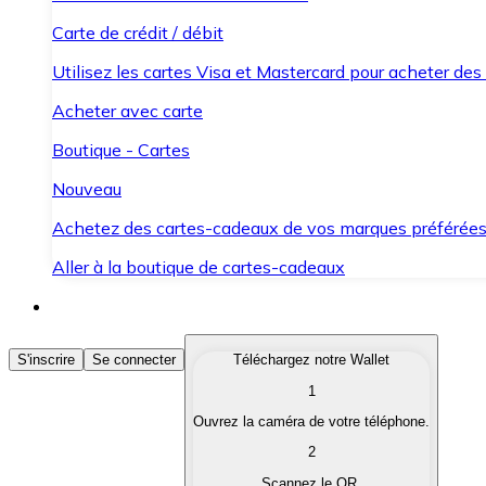
Carte de crédit / débit
Utilisez les cartes Visa et Mastercard pour acheter des
Acheter avec carte
Boutique - Cartes
Nouveau
Achetez des cartes-cadeaux de vos marques préférée
Aller à la boutique de cartes-cadeaux
Acheter des Cryptomonnaies
S'inscrire
Se connecter
Téléchargez notre Wallet
1
Achetez les cryptomonnaies qui vous intéressent rapid
Ouvrez la caméra de votre téléphone.
Vendre des Cryptomonnaies
2
Convertissez vos cryptomonnaies en monnaie fiduciair
Scannez le QR.