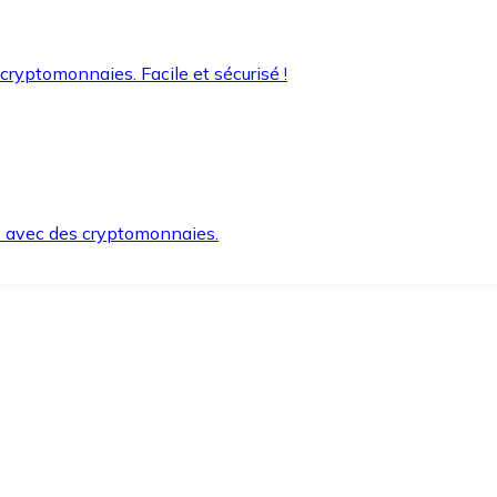
 cryptomonnaies. Facile et sécurisé !
s avec des cryptomonnaies.
ement et en toute sécurité.
e lorsque vous en avez besoin.