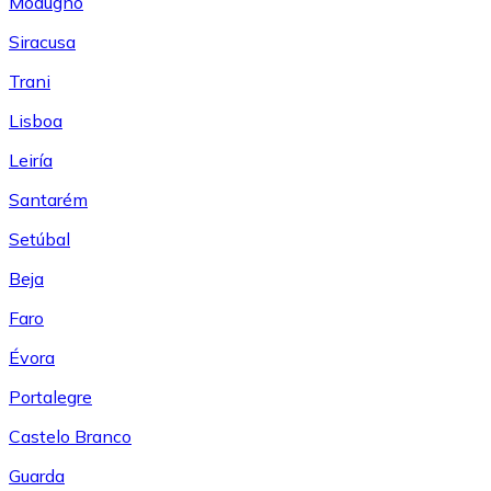
Modugno
Siracusa
Trani
Lisboa
Leiría
Santarém
Setúbal
Beja
Faro
Évora
Portalegre
Castelo Branco
Guarda