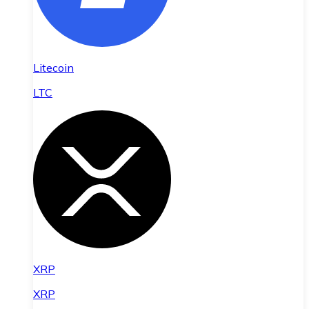
Litecoin
LTC
XRP
XRP