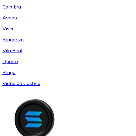
Coímbra
Aveiro
Viseu
Braganza
Vila Real
Oporto
Braga
Viana do Castelo