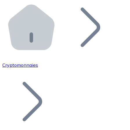
Effectuez des opérations de plus grande envergure. O
Distributeurs automatiques Bitnovo
Intégrez un ATM Bitnovo dans votre entreprise et per
API Bitnovo
Intégrez notre API dans votre écosystème.
Devenir Distributeur
Rejoignez notre réseau de distributeurs et commercialis
Cryptomonnaies
Lister un Token
Ajoutez le token de votre projet à notre service d'acha