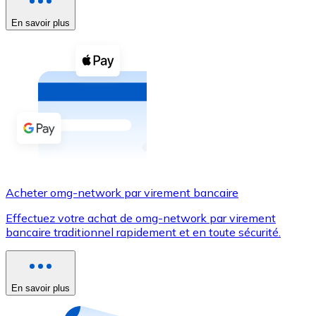
En savoir plus
Voir toutes
Coupons crypto
Achetez des cryptomonnaies en espèces et d'autres m
Acheter avec espèces
Virement SEPA
Ajoutez des fonds à votre compte Bitnovo ou effectuez 
Acheter avec virement bancaire
Acheter omg-network par virement bancaire
Carte de crédit / débit
Effectuez votre achat de omg-network par virement
Utilisez les cartes Visa et Mastercard pour acheter des
bancaire traditionnel rapidement et en toute sécurité.
Acheter avec carte
Boutique - Cartes
En savoir plus
Nouveau