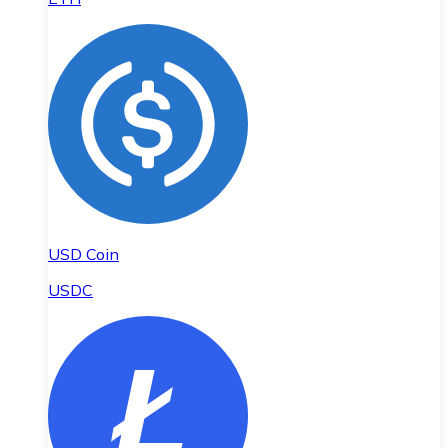
USD Coin
USDC