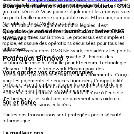
échangez-le rapidement et en toute sécurité.
Dois-je vérifier mon identité pour acheter OMG
intégré où vous pouvez stocker et gérer vos tokens OMG
en toute sécurité. Vous pouvez également les envoyer vers
?
un portefeuille externe compatible avec Ethereum, comme
MetaMask, Trust Wallet ou Ledger.
Oui. En raison des réglementations légales, il est
Que dois-je considérer avant d'acheter OMG
obligatoire de vérifier votre identité avant d'acheter des
cryptomonnaies sur Bitnovo. Le processus est simple et
Network ?
rapide, et assure des opérations sécurisées pour tous les
utilisateurs.
Avant d'investir dans OMG Network, considérez les points
Pourquoi Bitnovo ?
suivants : Mise à l'échelle de couche 2 : Fournit des
solutions de mise à l'échelle pour Ethereum. Technologie
Plasma : Utilise le framework Plasma pour des
Vous gardez vos cryptomonnaies
transactions plus rapides. Focus sur les paiements : Conçu
pour les paiements et services financiers. Compatibilité
La façon sûre et pratique d'avoir le contrôle total de vos
Ethereum : Entièrement compatible avec l'écosystème
fonds et de protéger vos cryptomonnaies.
Ethereum. Comprendre son rôle dans la mise à l'échelle
d'Ethereum et les solutions de paiement vous aidera à
Sûr et fiable
prendre des décisions éclairées.
Toutes nos transactions sont protégées par la sécurité
informatique.
Le meilleur prix