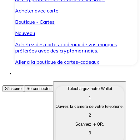
Acheter avec carte
Boutique - Cartes
Nouveau
Achetez des cartes-cadeaux de vos marques
préférées avec des cryptomonnaies.
Aller à la boutique de cartes-cadeaux
Acheter des Cryptomonnaies
S'inscrire
Se connecter
Téléchargez notre Wallet
1
Achetez les cryptomonnaies qui vous intéressent rapid
Ouvrez la caméra de votre téléphone.
Vendre des Cryptomonnaies
2
Convertissez vos cryptomonnaies en monnaie fiduciair
Scannez le QR.
3
Échanger (Swap)