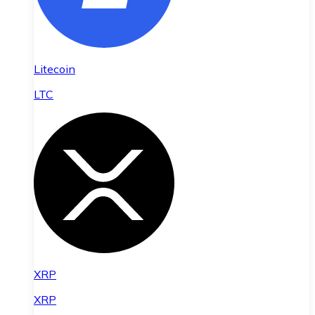
Litecoin
LTC
XRP
XRP