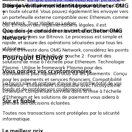
échangez-le rapidement et en toute sécurité.
Dois-je vérifier mon identité pour acheter OMG
intégré où vous pouvez stocker et gérer vos tokens OMG
en toute sécurité. Vous pouvez également les envoyer vers
?
un portefeuille externe compatible avec Ethereum, comme
MetaMask, Trust Wallet ou Ledger.
Oui. En raison des réglementations légales, il est
Que dois-je considérer avant d'acheter OMG
obligatoire de vérifier votre identité avant d'acheter des
cryptomonnaies sur Bitnovo. Le processus est simple et
Network ?
rapide, et assure des opérations sécurisées pour tous les
utilisateurs.
Avant d'investir dans OMG Network, considérez les points
Pourquoi Bitnovo ?
suivants : Mise à l'échelle de couche 2 : Fournit des
solutions de mise à l'échelle pour Ethereum. Technologie
Plasma : Utilise le framework Plasma pour des
Vous gardez vos cryptomonnaies
transactions plus rapides. Focus sur les paiements : Conçu
pour les paiements et services financiers. Compatibilité
La façon sûre et pratique d'avoir le contrôle total de vos
Ethereum : Entièrement compatible avec l'écosystème
fonds et de protéger vos cryptomonnaies.
Ethereum. Comprendre son rôle dans la mise à l'échelle
d'Ethereum et les solutions de paiement vous aidera à
Sûr et fiable
prendre des décisions éclairées.
Toutes nos transactions sont protégées par la sécurité
informatique.
Le meilleur prix