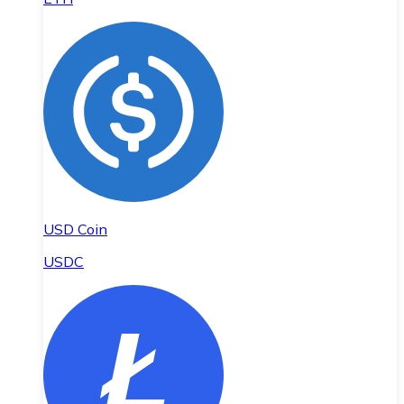
USD Coin
USDC