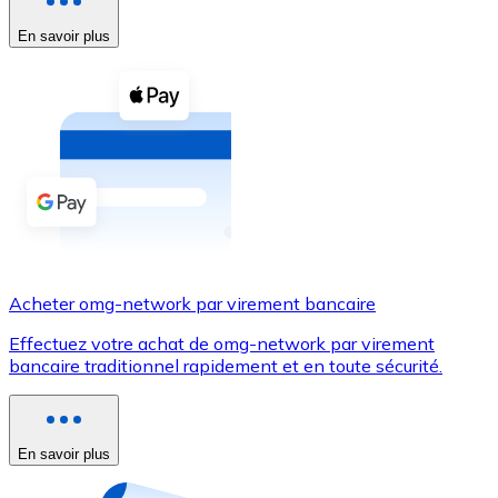
En savoir plus
Voir toutes
Coupons crypto
Achetez des cryptomonnaies en espèces et d'autres m
Acheter avec espèces
Virement SEPA
Ajoutez des fonds à votre compte Bitnovo ou effectuez 
Acheter avec virement bancaire
Acheter omg-network par virement bancaire
Carte de crédit / débit
Effectuez votre achat de omg-network par virement
Utilisez les cartes Visa et Mastercard pour acheter des
bancaire traditionnel rapidement et en toute sécurité.
Acheter avec carte
Boutique - Cartes
En savoir plus
Nouveau