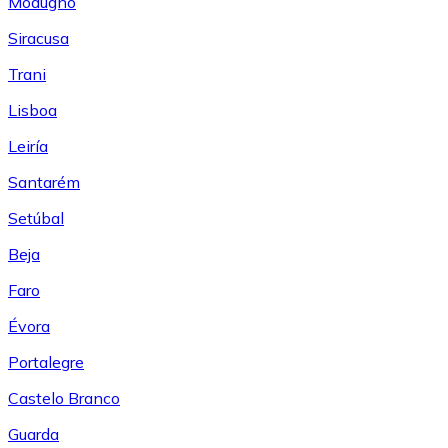
Modugno
Siracusa
Trani
Lisboa
Leiría
Santarém
Setúbal
Beja
Faro
Évora
Portalegre
Castelo Branco
Guarda