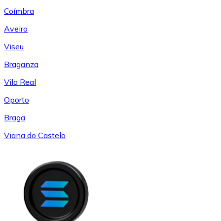
Coímbra
Aveiro
Viseu
Braganza
Vila Real
Oporto
Braga
Viana do Castelo