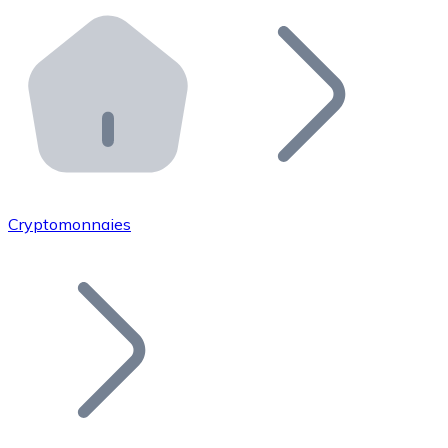
Effectuez des opérations de plus grande envergure. O
Distributeurs automatiques Bitnovo
Intégrez un ATM Bitnovo dans votre entreprise et per
API Bitnovo
Intégrez notre API dans votre écosystème.
Devenir Distributeur
Rejoignez notre réseau de distributeurs et commercialis
Cryptomonnaies
Lister un Token
Ajoutez le token de votre projet à notre service d'acha