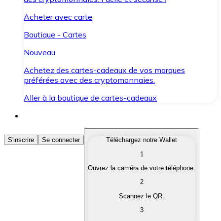
Acheter avec carte
Boutique - Cartes
Nouveau
Achetez des cartes-cadeaux de vos marques
préférées avec des cryptomonnaies.
Aller à la boutique de cartes-cadeaux
Acheter des Cryptomonnaies
S'inscrire
Se connecter
Téléchargez notre Wallet
1
Achetez les cryptomonnaies qui vous intéressent rapid
Ouvrez la caméra de votre téléphone.
Vendre des Cryptomonnaies
2
Convertissez vos cryptomonnaies en monnaie fiduciair
Scannez le QR.
3
Échanger (Swap)