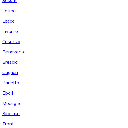
Sassari
Latina
Lecce
Livorno
Cosenza
Benevento
Brescia
Cagliari
Barletta
Eboli
Modugno
Siracusa
Trani