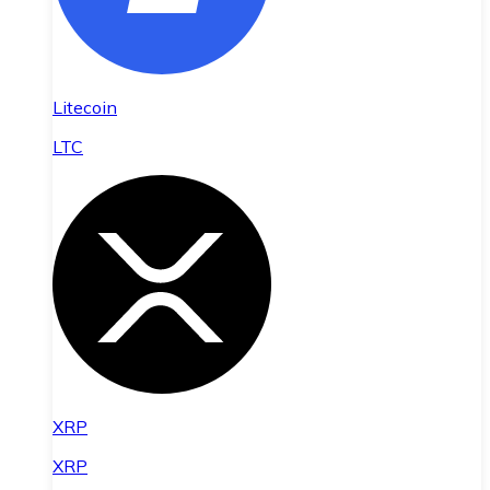
Litecoin
LTC
XRP
XRP