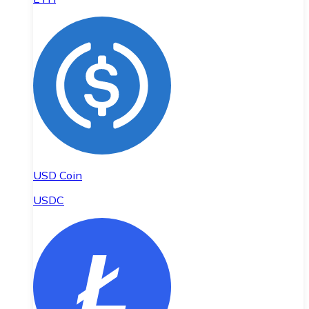
USD Coin
USDC