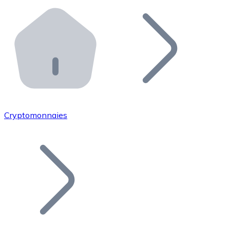
Effectuez des opérations de plus grande envergure. O
Distributeurs automatiques Bitnovo
Intégrez un ATM Bitnovo dans votre entreprise et per
API Bitnovo
Intégrez notre API dans votre écosystème.
Devenir Distributeur
Rejoignez notre réseau de distributeurs et commercialis
Cryptomonnaies
Lister un Token
Ajoutez le token de votre projet à notre service d'acha