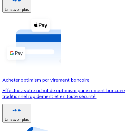
En savoir plus
Voir toutes
Coupons crypto
Achetez des cryptomonnaies en espèces et d'autres m
Acheter avec espèces
Virement SEPA
Ajoutez des fonds à votre compte Bitnovo ou effectuez 
Acheter avec virement bancaire
Acheter optimism par virement bancaire
Carte de crédit / débit
Effectuez votre achat de optimism par virement bancaire
Utilisez les cartes Visa et Mastercard pour acheter des
traditionnel rapidement et en toute sécurité.
Acheter avec carte
Boutique - Cartes
En savoir plus
Nouveau