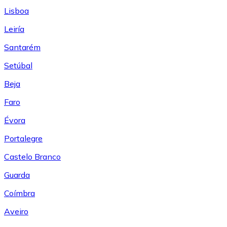
Lisboa
Leiría
Santarém
Setúbal
Beja
Faro
Évora
Portalegre
Castelo Branco
Guarda
Coímbra
Aveiro