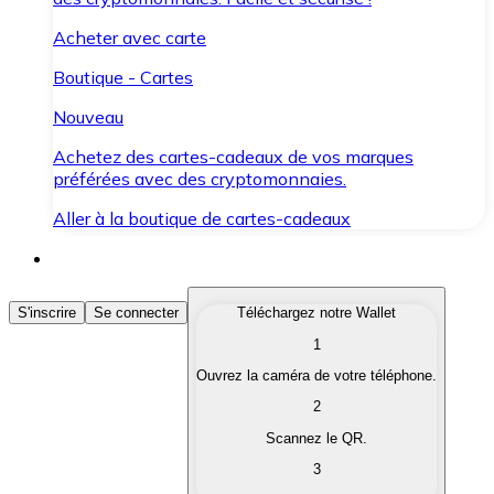
Acheter avec carte
Boutique - Cartes
Nouveau
Achetez des cartes-cadeaux de vos marques
préférées avec des cryptomonnaies.
Aller à la boutique de cartes-cadeaux
Acheter des Cryptomonnaies
S'inscrire
Se connecter
Téléchargez notre Wallet
1
Achetez les cryptomonnaies qui vous intéressent rapid
Ouvrez la caméra de votre téléphone.
Vendre des Cryptomonnaies
2
Convertissez vos cryptomonnaies en monnaie fiduciair
Scannez le QR.
3
Échanger (Swap)