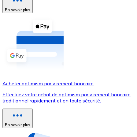
En savoir plus
Voir toutes
Coupons crypto
Achetez des cryptomonnaies en espèces et d'autres m
Acheter avec espèces
Virement SEPA
Ajoutez des fonds à votre compte Bitnovo ou effectuez 
Acheter avec virement bancaire
Acheter optimism par virement bancaire
Carte de crédit / débit
Effectuez votre achat de optimism par virement bancaire
Utilisez les cartes Visa et Mastercard pour acheter des
traditionnel rapidement et en toute sécurité.
Acheter avec carte
Boutique - Cartes
En savoir plus
Nouveau