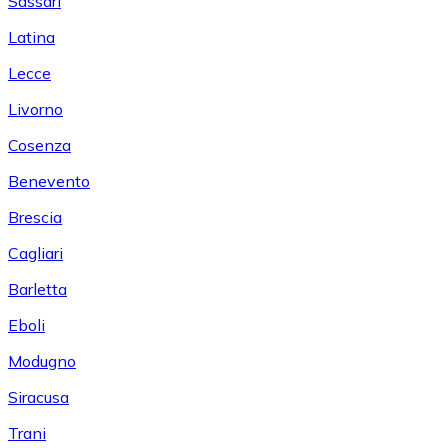
Sassari
Latina
Lecce
Livorno
Cosenza
Benevento
Brescia
Cagliari
Barletta
Eboli
Modugno
Siracusa
Trani