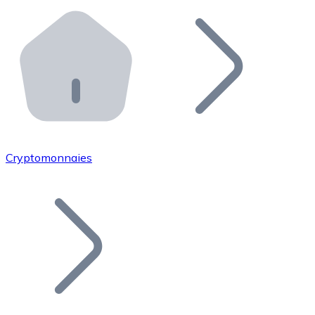
Effectuez des opérations de plus grande envergure. O
Distributeurs automatiques Bitnovo
Intégrez un ATM Bitnovo dans votre entreprise et per
API Bitnovo
Intégrez notre API dans votre écosystème.
Devenir Distributeur
Rejoignez notre réseau de distributeurs et commercialis
Cryptomonnaies
Lister un Token
Ajoutez le token de votre projet à notre service d'acha