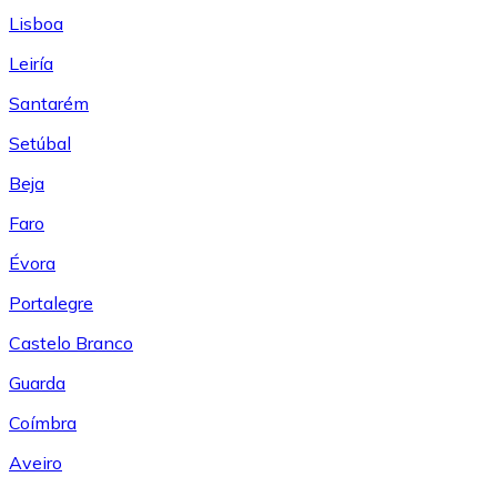
Lisboa
Leiría
Santarém
Setúbal
Beja
Faro
Évora
Portalegre
Castelo Branco
Guarda
Coímbra
Aveiro