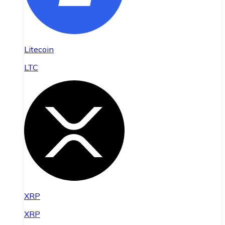
Litecoin
LTC
XRP
XRP