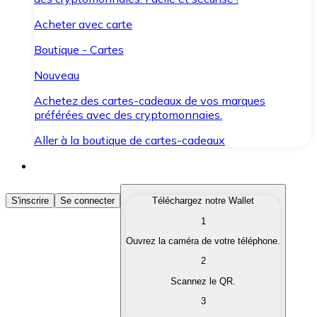
Acheter avec carte
Boutique - Cartes
Nouveau
Achetez des cartes-cadeaux de vos marques
préférées avec des cryptomonnaies.
Aller à la boutique de cartes-cadeaux
Acheter des Cryptomonnaies
S'inscrire
Se connecter
Téléchargez notre Wallet
1
Achetez les cryptomonnaies qui vous intéressent rapid
Ouvrez la caméra de votre téléphone.
Vendre des Cryptomonnaies
2
Convertissez vos cryptomonnaies en monnaie fiduciair
Scannez le QR.
3
Échanger (Swap)