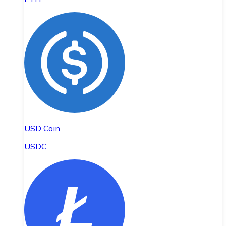
USD Coin
USDC