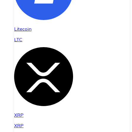
Litecoin
LTC
XRP
XRP