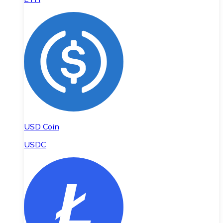
USD Coin
USDC