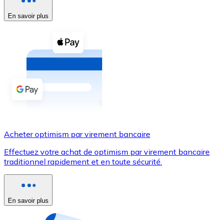
En savoir plus
Voir toutes
Coupons crypto
Achetez des cryptomonnaies en espèces et d'autres m
Acheter avec espèces
Virement SEPA
Ajoutez des fonds à votre compte Bitnovo ou effectuez 
Acheter avec virement bancaire
Acheter optimism par virement bancaire
Carte de crédit / débit
Effectuez votre achat de optimism par virement bancaire
Utilisez les cartes Visa et Mastercard pour acheter des
traditionnel rapidement et en toute sécurité.
Acheter avec carte
Boutique - Cartes
En savoir plus
Nouveau