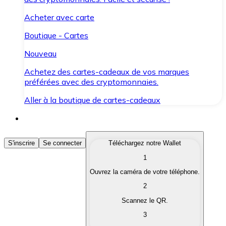
Acheter avec carte
Boutique - Cartes
Nouveau
Achetez des cartes-cadeaux de vos marques
préférées avec des cryptomonnaies.
Aller à la boutique de cartes-cadeaux
Acheter des Cryptomonnaies
S'inscrire
Se connecter
Téléchargez notre Wallet
1
Achetez les cryptomonnaies qui vous intéressent rapid
Ouvrez la caméra de votre téléphone.
Vendre des Cryptomonnaies
2
Convertissez vos cryptomonnaies en monnaie fiduciair
Scannez le QR.
3
Échanger (Swap)