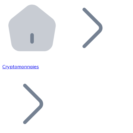
Effectuez des opérations de plus grande envergure. O
Distributeurs automatiques Bitnovo
Intégrez un ATM Bitnovo dans votre entreprise et per
API Bitnovo
Intégrez notre API dans votre écosystème.
Devenir Distributeur
Rejoignez notre réseau de distributeurs et commercialis
Cryptomonnaies
Lister un Token
Ajoutez le token de votre projet à notre service d'acha