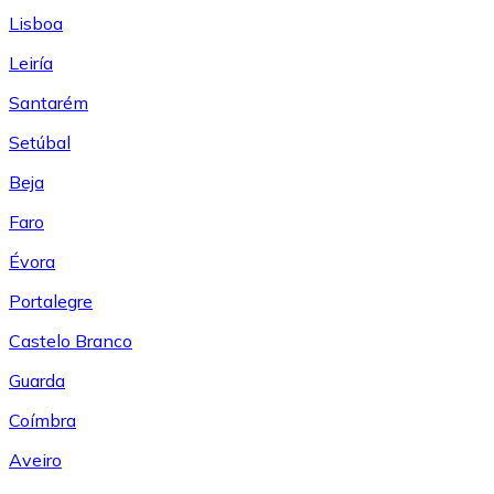
Lisboa
Leiría
Santarém
Setúbal
Beja
Faro
Évora
Portalegre
Castelo Branco
Guarda
Coímbra
Aveiro