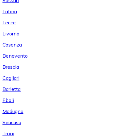
Sassari
Latina
Lecce
Livorno
Cosenza
Benevento
Brescia
Cagliari
Barletta
Eboli
Modugno
Siracusa
Trani