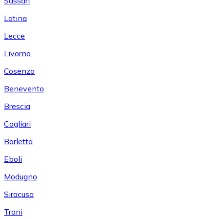
Sassari
Latina
Lecce
Livorno
Cosenza
Benevento
Brescia
Cagliari
Barletta
Eboli
Modugno
Siracusa
Trani