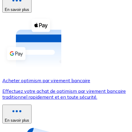
En savoir plus
Voir toutes
Coupons crypto
Achetez des cryptomonnaies en espèces et d'autres m
Acheter avec espèces
Virement SEPA
Ajoutez des fonds à votre compte Bitnovo ou effectuez 
Acheter avec virement bancaire
Acheter optimism par virement bancaire
Carte de crédit / débit
Effectuez votre achat de optimism par virement bancaire
Utilisez les cartes Visa et Mastercard pour acheter des
traditionnel rapidement et en toute sécurité.
Acheter avec carte
Boutique - Cartes
En savoir plus
Nouveau