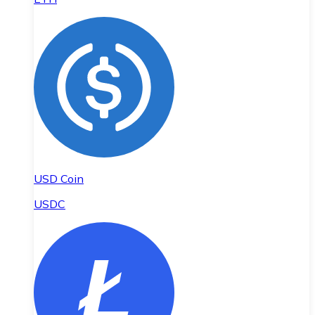
USD Coin
USDC