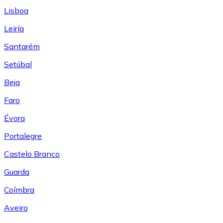
Lisboa
Leiría
Santarém
Setúbal
Beja
Faro
Évora
Portalegre
Castelo Branco
Guarda
Coímbra
Aveiro