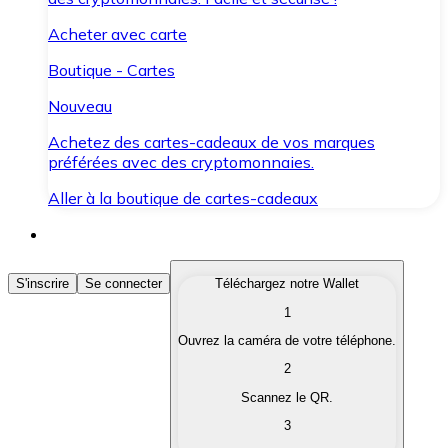
Acheter avec carte
Boutique - Cartes
Nouveau
Achetez des cartes-cadeaux de vos marques
préférées avec des cryptomonnaies.
Aller à la boutique de cartes-cadeaux
Acheter des Cryptomonnaies
S'inscrire
Se connecter
Téléchargez notre Wallet
1
Achetez les cryptomonnaies qui vous intéressent rapid
Ouvrez la caméra de votre téléphone.
Vendre des Cryptomonnaies
2
Convertissez vos cryptomonnaies en monnaie fiduciair
Scannez le QR.
3
Échanger (Swap)