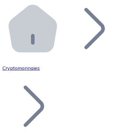
Effectuez des opérations de plus grande envergure. O
Distributeurs automatiques Bitnovo
Intégrez un ATM Bitnovo dans votre entreprise et per
API Bitnovo
Intégrez notre API dans votre écosystème.
Devenir Distributeur
Rejoignez notre réseau de distributeurs et commercialis
Cryptomonnaies
Lister un Token
Ajoutez le token de votre projet à notre service d'acha