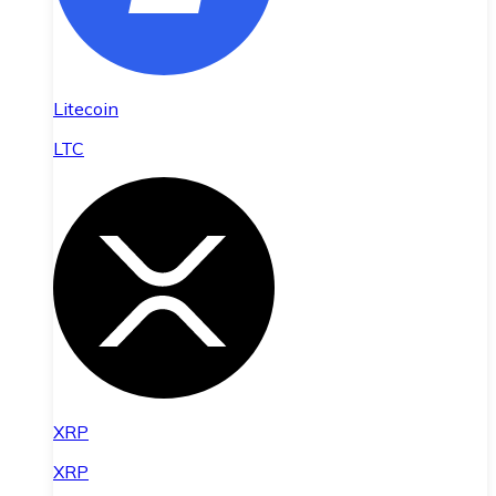
Litecoin
LTC
XRP
XRP