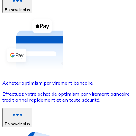
En savoir plus
Voir toutes
Coupons crypto
Achetez des cryptomonnaies en espèces et d'autres m
Acheter avec espèces
Virement SEPA
Ajoutez des fonds à votre compte Bitnovo ou effectuez 
Acheter avec virement bancaire
Acheter optimism par virement bancaire
Carte de crédit / débit
Effectuez votre achat de optimism par virement bancaire
Utilisez les cartes Visa et Mastercard pour acheter des
traditionnel rapidement et en toute sécurité.
Acheter avec carte
Boutique - Cartes
En savoir plus
Nouveau