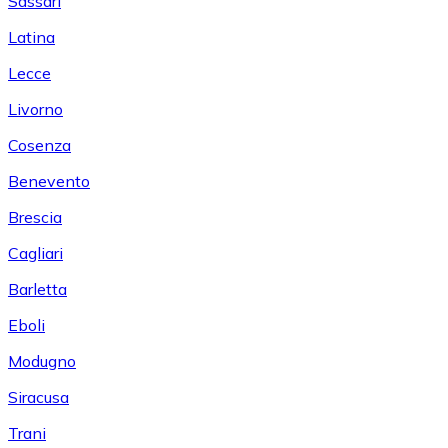
Sassari
Latina
Lecce
Livorno
Cosenza
Benevento
Brescia
Cagliari
Barletta
Eboli
Modugno
Siracusa
Trani