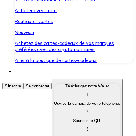
Acheter avec carte
Boutique - Cartes
Nouveau
Achetez des cartes-cadeaux de vos marques
préférées avec des cryptomonnaies.
Aller à la boutique de cartes-cadeaux
Acheter des Cryptomonnaies
S'inscrire
Se connecter
Téléchargez notre Wallet
1
Achetez les cryptomonnaies qui vous intéressent rapid
Ouvrez la caméra de votre téléphone.
Vendre des Cryptomonnaies
2
Convertissez vos cryptomonnaies en monnaie fiduciair
Scannez le QR.
3
Échanger (Swap)