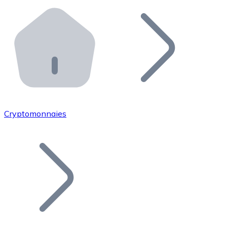
Effectuez des opérations de plus grande envergure. O
Distributeurs automatiques Bitnovo
Intégrez un ATM Bitnovo dans votre entreprise et per
API Bitnovo
Intégrez notre API dans votre écosystème.
Devenir Distributeur
Rejoignez notre réseau de distributeurs et commercialis
Cryptomonnaies
Lister un Token
Ajoutez le token de votre projet à notre service d'acha