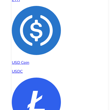
USD Coin
USDC