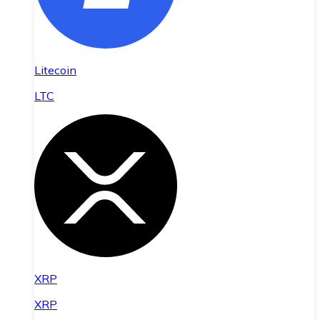
Litecoin
LTC
XRP
XRP