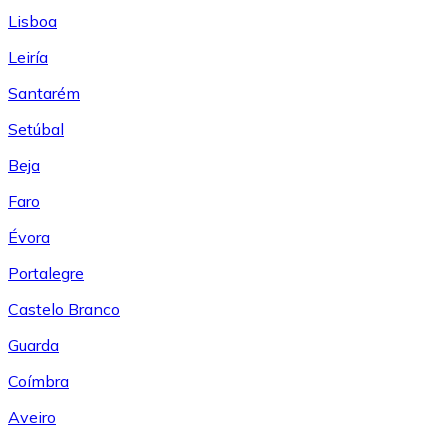
Lisboa
Leiría
Santarém
Setúbal
Beja
Faro
Évora
Portalegre
Castelo Branco
Guarda
Coímbra
Aveiro