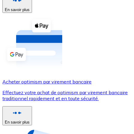
En savoir plus
Voir toutes
Coupons crypto
Achetez des cryptomonnaies en espèces et d'autres m
Acheter avec espèces
Virement SEPA
Ajoutez des fonds à votre compte Bitnovo ou effectuez 
Acheter avec virement bancaire
Acheter optimism par virement bancaire
Carte de crédit / débit
Effectuez votre achat de optimism par virement bancaire
Utilisez les cartes Visa et Mastercard pour acheter des
traditionnel rapidement et en toute sécurité.
Acheter avec carte
Boutique - Cartes
En savoir plus
Nouveau