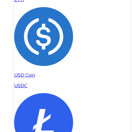
USD Coin
USDC