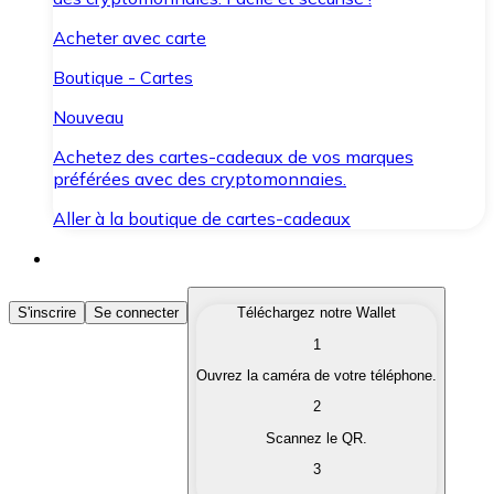
Acheter avec carte
Boutique - Cartes
Nouveau
Achetez des cartes-cadeaux de vos marques
préférées avec des cryptomonnaies.
Aller à la boutique de cartes-cadeaux
Acheter des Cryptomonnaies
S'inscrire
Se connecter
Téléchargez notre Wallet
1
Achetez les cryptomonnaies qui vous intéressent rapid
Ouvrez la caméra de votre téléphone.
Vendre des Cryptomonnaies
2
Convertissez vos cryptomonnaies en monnaie fiduciair
Scannez le QR.
3
Échanger (Swap)