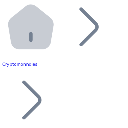
Effectuez des opérations de plus grande envergure. O
Distributeurs automatiques Bitnovo
Intégrez un ATM Bitnovo dans votre entreprise et per
API Bitnovo
Intégrez notre API dans votre écosystème.
Devenir Distributeur
Rejoignez notre réseau de distributeurs et commercialis
Cryptomonnaies
Lister un Token
Ajoutez le token de votre projet à notre service d'acha