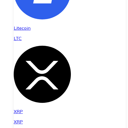
Litecoin
LTC
XRP
XRP