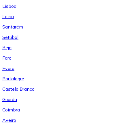
Lisboa
Leiría
Santarém
Setúbal
Beja
Faro
Évora
Portalegre
Castelo Branco
Guarda
Coímbra
Aveiro