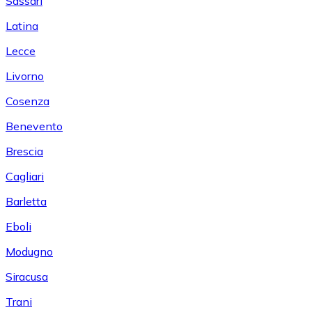
Sassari
Latina
Lecce
Livorno
Cosenza
Benevento
Brescia
Cagliari
Barletta
Eboli
Modugno
Siracusa
Trani