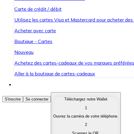
Carte de crédit / débit
Utilisez les cartes Visa et Mastercard pour acheter des
Acheter avec carte
Boutique - Cartes
Nouveau
Achetez des cartes-cadeaux de vos marques préférée
Aller à la boutique de cartes-cadeaux
Acheter des Cryptomonnaies
S'inscrire
Se connecter
Téléchargez notre Wallet
1
Achetez les cryptomonnaies qui vous intéressent rapid
Ouvrez la caméra de votre téléphone.
Vendre des Cryptomonnaies
2
Convertissez vos cryptomonnaies en monnaie fiduciair
Scannez le QR.