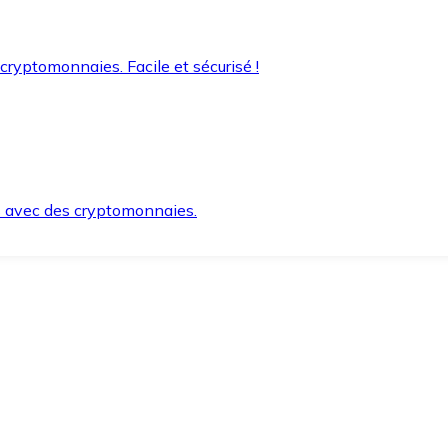
 cryptomonnaies. Facile et sécurisé !
s avec des cryptomonnaies.
ement et en toute sécurité.
e lorsque vous en avez besoin.