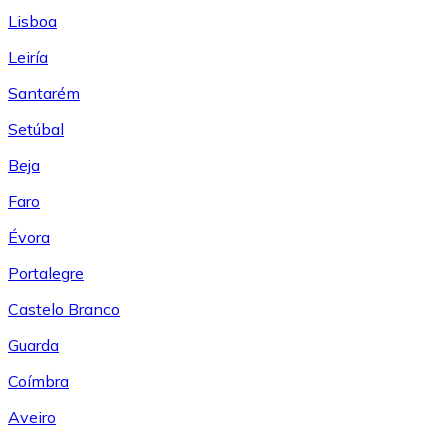
Lisboa
Leiría
Santarém
Setúbal
Beja
Faro
Évora
Portalegre
Castelo Branco
Guarda
Coímbra
Aveiro