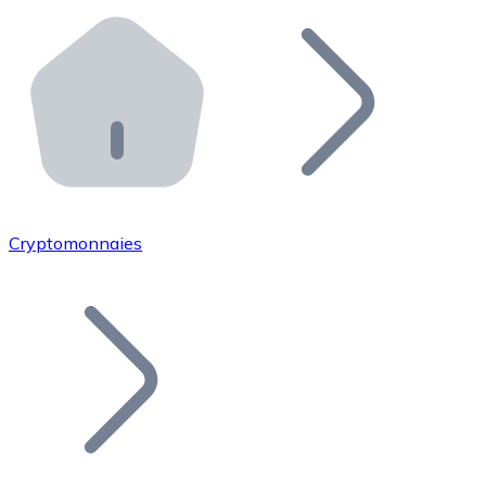
Effectuez des opérations de plus grande envergure. O
Distributeurs automatiques Bitnovo
Intégrez un ATM Bitnovo dans votre entreprise et per
API Bitnovo
Intégrez notre API dans votre écosystème.
Devenir Distributeur
Rejoignez notre réseau de distributeurs et commercialis
Cryptomonnaies
Lister un Token
Ajoutez le token de votre projet à notre service d'acha