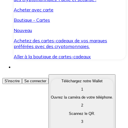
Acheter avec carte
Boutique - Cartes
Nouveau
Achetez des cartes-cadeaux de vos marques
préférées avec des cryptomonnaies.
Aller à la boutique de cartes-cadeaux
Acheter des Cryptomonnaies
S'inscrire
Se connecter
Téléchargez notre Wallet
1
Achetez les cryptomonnaies qui vous intéressent rapid
Ouvrez la caméra de votre téléphone.
Vendre des Cryptomonnaies
2
Convertissez vos cryptomonnaies en monnaie fiduciair
Scannez le QR.
3
Échanger (Swap)