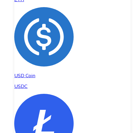
USD Coin
USDC