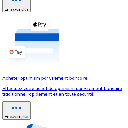
En savoir plus
Voir toutes
Coupons crypto
Achetez des cryptomonnaies en espèces et d'autres m
Acheter avec espèces
Virement SEPA
Ajoutez des fonds à votre compte Bitnovo ou effectuez 
Acheter avec virement bancaire
Acheter optimism par virement bancaire
Carte de crédit / débit
Effectuez votre achat de optimism par virement bancaire
Utilisez les cartes Visa et Mastercard pour acheter des
traditionnel rapidement et en toute sécurité.
Acheter avec carte
Boutique - Cartes
En savoir plus
Nouveau