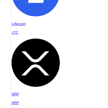
Litecoin
LTC
XRP
XRP