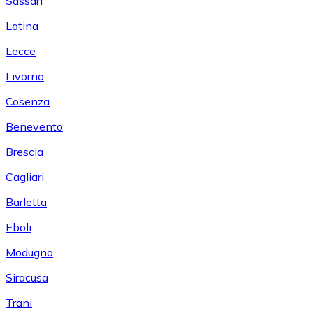
Sassari
Latina
Lecce
Livorno
Cosenza
Benevento
Brescia
Cagliari
Barletta
Eboli
Modugno
Siracusa
Trani