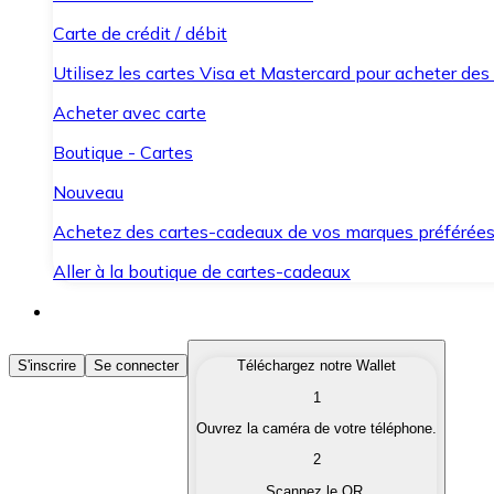
Carte de crédit / débit
Utilisez les cartes Visa et Mastercard pour acheter des
Acheter avec carte
Boutique - Cartes
Nouveau
Achetez des cartes-cadeaux de vos marques préférée
Aller à la boutique de cartes-cadeaux
Acheter des Cryptomonnaies
S'inscrire
Se connecter
Téléchargez notre Wallet
1
Achetez les cryptomonnaies qui vous intéressent rapid
Ouvrez la caméra de votre téléphone.
Vendre des Cryptomonnaies
2
Convertissez vos cryptomonnaies en monnaie fiduciair
Scannez le QR.