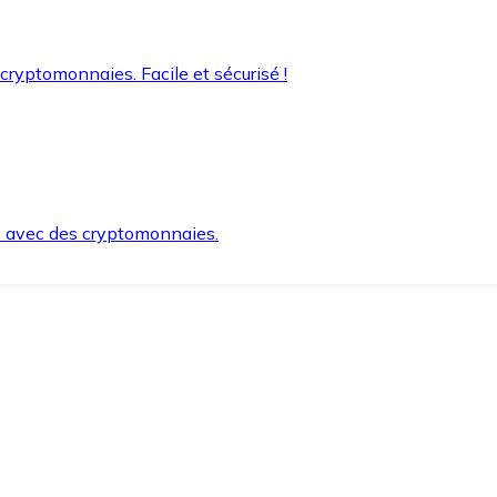
 cryptomonnaies. Facile et sécurisé !
s avec des cryptomonnaies.
ement et en toute sécurité.
e lorsque vous en avez besoin.