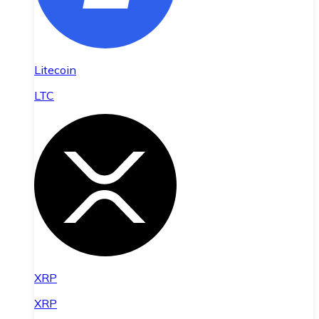
Litecoin
LTC
XRP
XRP