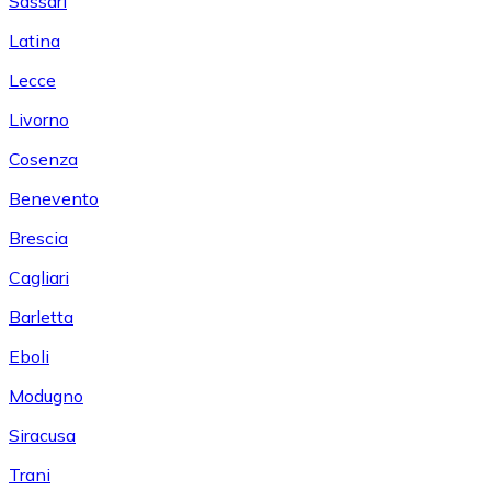
Sassari
Latina
Lecce
Livorno
Cosenza
Benevento
Brescia
Cagliari
Barletta
Eboli
Modugno
Siracusa
Trani