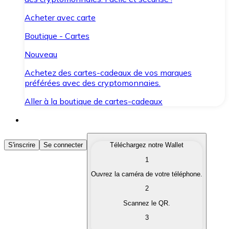
Acheter avec carte
Boutique - Cartes
Nouveau
Achetez des cartes-cadeaux de vos marques
préférées avec des cryptomonnaies.
Aller à la boutique de cartes-cadeaux
Acheter des Cryptomonnaies
S'inscrire
Se connecter
Téléchargez notre Wallet
1
Achetez les cryptomonnaies qui vous intéressent rapid
Ouvrez la caméra de votre téléphone.
Vendre des Cryptomonnaies
2
Convertissez vos cryptomonnaies en monnaie fiduciair
Scannez le QR.
3
Échanger (Swap)