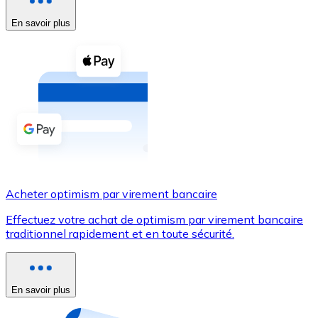
En savoir plus
Voir toutes
Coupons crypto
Achetez des cryptomonnaies en espèces et d'autres m
Acheter avec espèces
Virement SEPA
Ajoutez des fonds à votre compte Bitnovo ou effectuez 
Acheter avec virement bancaire
Acheter optimism par virement bancaire
Carte de crédit / débit
Effectuez votre achat de optimism par virement bancaire
Utilisez les cartes Visa et Mastercard pour acheter des
traditionnel rapidement et en toute sécurité.
Acheter avec carte
Boutique - Cartes
En savoir plus
Nouveau