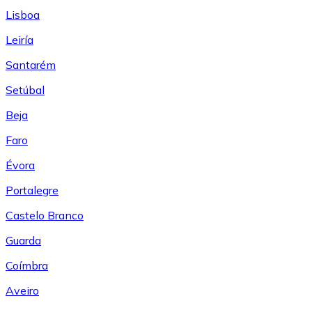
Lisboa
Leiría
Santarém
Setúbal
Beja
Faro
Évora
Portalegre
Castelo Branco
Guarda
Coímbra
Aveiro