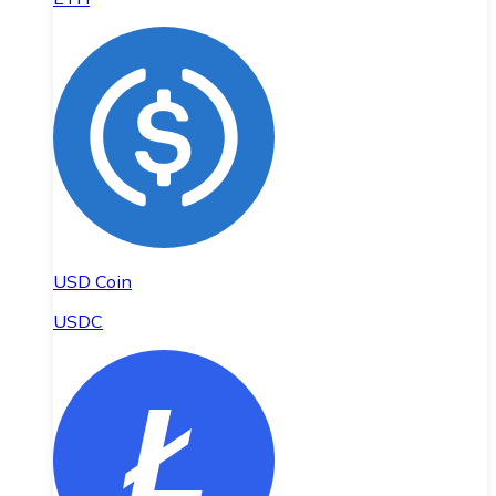
USD Coin
USDC