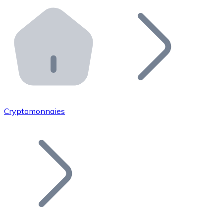
Effectuez des opérations de plus grande envergure. O
Distributeurs automatiques Bitnovo
Intégrez un ATM Bitnovo dans votre entreprise et per
API Bitnovo
Intégrez notre API dans votre écosystème.
Devenir Distributeur
Rejoignez notre réseau de distributeurs et commercialis
Cryptomonnaies
Lister un Token
Ajoutez le token de votre projet à notre service d'acha