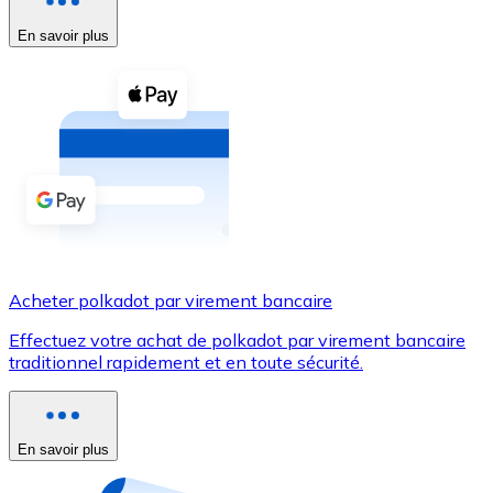
En savoir plus
Voir toutes
Coupons crypto
Achetez des cryptomonnaies en espèces et d'autres m
Acheter avec espèces
Virement SEPA
Ajoutez des fonds à votre compte Bitnovo ou effectuez 
Acheter avec virement bancaire
Acheter polkadot par virement bancaire
Carte de crédit / débit
Effectuez votre achat de polkadot par virement bancaire
Utilisez les cartes Visa et Mastercard pour acheter des
traditionnel rapidement et en toute sécurité.
Acheter avec carte
Boutique - Cartes
En savoir plus
Nouveau