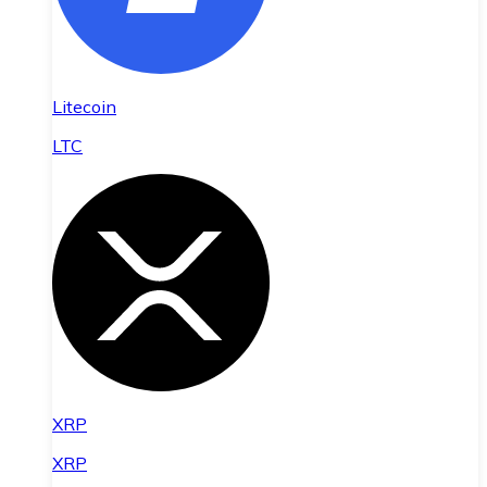
Litecoin
LTC
XRP
XRP