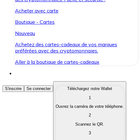
Acheter avec carte
Boutique - Cartes
Nouveau
Achetez des cartes-cadeaux de vos marques
préférées avec des cryptomonnaies.
Aller à la boutique de cartes-cadeaux
Acheter des Cryptomonnaies
S'inscrire
Se connecter
Téléchargez notre Wallet
1
Achetez les cryptomonnaies qui vous intéressent rapid
Ouvrez la caméra de votre téléphone.
Vendre des Cryptomonnaies
2
Convertissez vos cryptomonnaies en monnaie fiduciair
Scannez le QR.
3
Échanger (Swap)