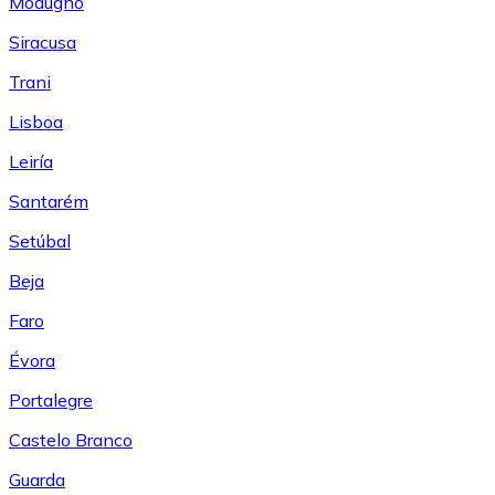
Modugno
Siracusa
Trani
Lisboa
Leiría
Santarém
Setúbal
Beja
Faro
Évora
Portalegre
Castelo Branco
Guarda