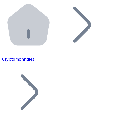
Effectuez des opérations de plus grande envergure. O
Distributeurs automatiques Bitnovo
Intégrez un ATM Bitnovo dans votre entreprise et per
API Bitnovo
Intégrez notre API dans votre écosystème.
Devenir Distributeur
Rejoignez notre réseau de distributeurs et commercialis
Cryptomonnaies
Lister un Token
Ajoutez le token de votre projet à notre service d'acha