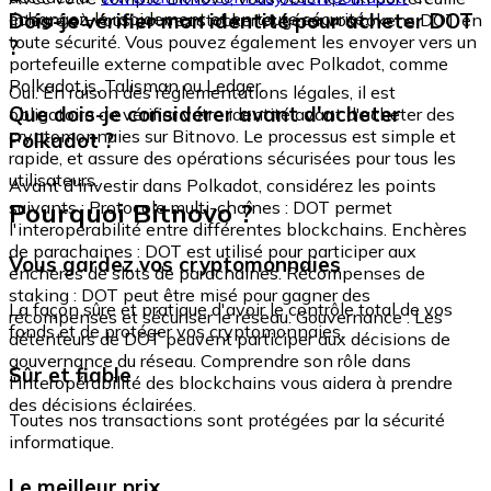
échangez-le rapidement et en toute sécurité.
Dois-je vérifier mon identité pour acheter DOT
intégré où vous pouvez stocker et gérer vos tokens DOT en
toute sécurité. Vous pouvez également les envoyer vers un
?
portefeuille externe compatible avec Polkadot, comme
Polkadot.js, Talisman ou Ledger.
Oui. En raison des réglementations légales, il est
Que dois-je considérer avant d'acheter
obligatoire de vérifier votre identité avant d'acheter des
cryptomonnaies sur Bitnovo. Le processus est simple et
Polkadot ?
rapide, et assure des opérations sécurisées pour tous les
utilisateurs.
Avant d'investir dans Polkadot, considérez les points
Pourquoi Bitnovo ?
suivants : Protocole multi-chaînes : DOT permet
l'interopérabilité entre différentes blockchains. Enchères
de parachaines : DOT est utilisé pour participer aux
Vous gardez vos cryptomonnaies
enchères de slots de parachaines. Récompenses de
staking : DOT peut être misé pour gagner des
La façon sûre et pratique d'avoir le contrôle total de vos
récompenses et sécuriser le réseau. Gouvernance : Les
fonds et de protéger vos cryptomonnaies.
détenteurs de DOT peuvent participer aux décisions de
gouvernance du réseau. Comprendre son rôle dans
Sûr et fiable
l'interopérabilité des blockchains vous aidera à prendre
des décisions éclairées.
Toutes nos transactions sont protégées par la sécurité
informatique.
Le meilleur prix