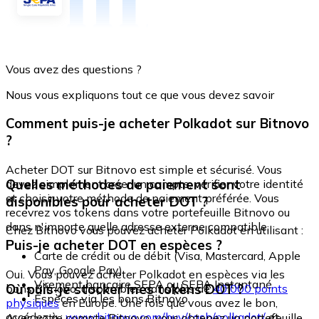
Vous avez des questions ?
Nous vous expliquons tout ce que vous devez savoir
Comment puis-je acheter Polkadot sur Bitnovo
?
Acheter DOT sur Bitnovo est simple et sécurisé. Vous
Quelles méthodes de paiement sont
devez simplement créer un compte, vérifier votre identité
et choisir votre méthode de paiement préférée. Vous
disponibles pour acheter DOT ?
recevrez vos tokens dans votre portefeuille Bitnovo ou
dans n'importe quelle adresse externe compatible.
Chez Bitnovo vous pouvez acheter Polkadot en utilisant :
Puis-je acheter DOT en espèces ?
Carte de crédit ou de débit (Visa, Mastercard, Apple
Pay, Google Pay)
Oui. Vous pouvez acheter Polkadot en espèces via les
Virement bancaire SEPA ou SEPA Instantané
Où puis-je stocker mes tokens DOT ?
bons Bitnovo, disponibles dans plus de
40 000 points
Espèces via les bons Bitnovo
physiques
en Europe. Une fois que vous avez le bon,
accédez à :
www.bitnovo.com/buy/cash/polkadot/
et
Avec votre compte Bitnovo, vous obtenez un portefeuille