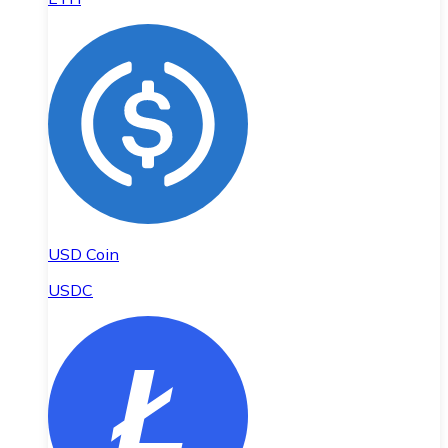
USD Coin
USDC