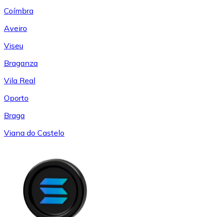
Coímbra
Aveiro
Viseu
Braganza
Vila Real
Oporto
Braga
Viana do Castelo