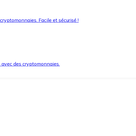
 cryptomonnaies. Facile et sécurisé !
s avec des cryptomonnaies.
ement et en toute sécurité.
e lorsque vous en avez besoin.