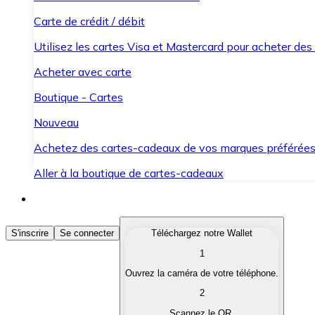
Carte de crédit / débit
Utilisez les cartes Visa et Mastercard pour acheter des
Acheter avec carte
Boutique - Cartes
Nouveau
Achetez des cartes-cadeaux de vos marques préférée
Aller à la boutique de cartes-cadeaux
Acheter des Cryptomonnaies
S'inscrire
Se connecter
Téléchargez notre Wallet
1
Achetez les cryptomonnaies qui vous intéressent rapid
Ouvrez la caméra de votre téléphone.
Vendre des Cryptomonnaies
2
Convertissez vos cryptomonnaies en monnaie fiduciair
Scannez le QR.