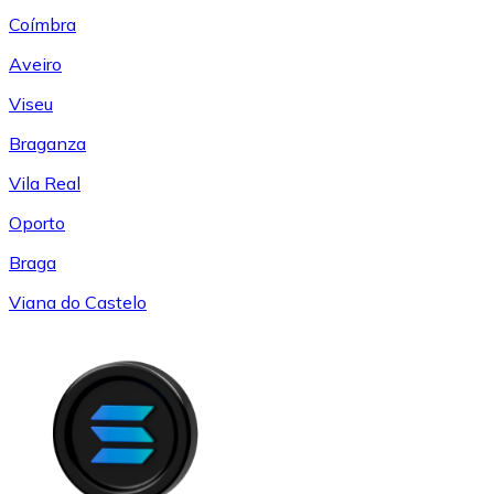
Coímbra
Aveiro
Viseu
Braganza
Vila Real
Oporto
Braga
Viana do Castelo