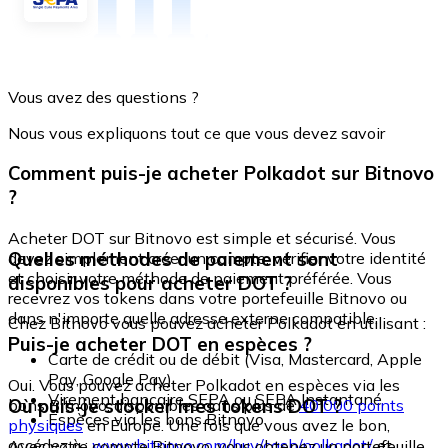
Vous avez des questions ?
Nous vous expliquons tout ce que vous devez savoir
Comment puis-je acheter Polkadot sur Bitnovo
?
Acheter DOT sur Bitnovo est simple et sécurisé. Vous
Quelles méthodes de paiement sont
devez simplement créer un compte, vérifier votre identité
et choisir votre méthode de paiement préférée. Vous
disponibles pour acheter DOT ?
recevrez vos tokens dans votre portefeuille Bitnovo ou
dans n'importe quelle adresse externe compatible.
Chez Bitnovo vous pouvez acheter Polkadot en utilisant :
Puis-je acheter DOT en espèces ?
Carte de crédit ou de débit (Visa, Mastercard, Apple
Pay, Google Pay)
Oui. Vous pouvez acheter Polkadot en espèces via les
Virement bancaire SEPA ou SEPA Instantané
Où puis-je stocker mes tokens DOT ?
bons Bitnovo, disponibles dans plus de
40 000 points
Espèces via les bons Bitnovo
physiques
en Europe. Une fois que vous avez le bon,
accédez à :
www.bitnovo.com/buy/cash/polkadot/
et
Avec votre compte Bitnovo, vous obtenez un portefeuille