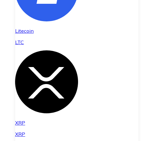
Litecoin
LTC
XRP
XRP