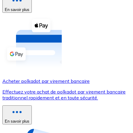
En savoir plus
Voir toutes
Coupons crypto
Achetez des cryptomonnaies en espèces et d'autres m
Acheter avec espèces
Virement SEPA
Ajoutez des fonds à votre compte Bitnovo ou effectuez 
Acheter avec virement bancaire
Acheter polkadot par virement bancaire
Carte de crédit / débit
Effectuez votre achat de polkadot par virement bancaire
Utilisez les cartes Visa et Mastercard pour acheter des
traditionnel rapidement et en toute sécurité.
Acheter avec carte
Boutique - Cartes
En savoir plus
Nouveau