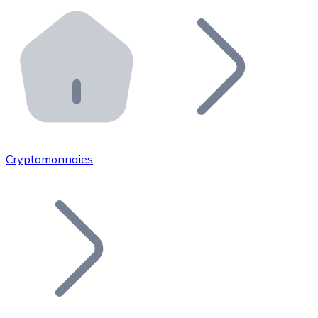
Effectuez des opérations de plus grande envergure. O
Distributeurs automatiques Bitnovo
Intégrez un ATM Bitnovo dans votre entreprise et per
API Bitnovo
Intégrez notre API dans votre écosystème.
Devenir Distributeur
Rejoignez notre réseau de distributeurs et commercialis
Cryptomonnaies
Lister un Token
Ajoutez le token de votre projet à notre service d'acha