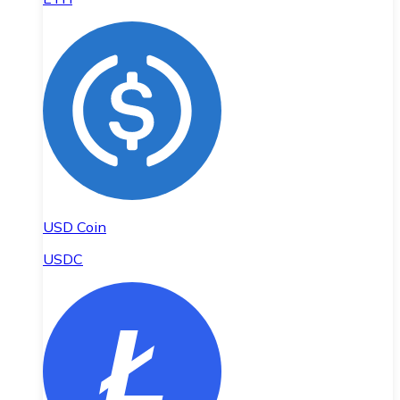
USD Coin
USDC