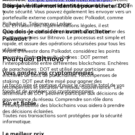
échangez-le rapidement et en toute sécurité.
Dois-je vérifier mon identité pour acheter DOT
intégré où vous pouvez stocker et gérer vos tokens DOT en
toute sécurité. Vous pouvez également les envoyer vers un
?
portefeuille externe compatible avec Polkadot, comme
Polkadot.js, Talisman ou Ledger.
Oui. En raison des réglementations légales, il est
Que dois-je considérer avant d'acheter
obligatoire de vérifier votre identité avant d'acheter des
cryptomonnaies sur Bitnovo. Le processus est simple et
Polkadot ?
rapide, et assure des opérations sécurisées pour tous les
utilisateurs.
Avant d'investir dans Polkadot, considérez les points
Pourquoi Bitnovo ?
suivants : Protocole multi-chaînes : DOT permet
l'interopérabilité entre différentes blockchains. Enchères
de parachaines : DOT est utilisé pour participer aux
Vous gardez vos cryptomonnaies
enchères de slots de parachaines. Récompenses de
staking : DOT peut être misé pour gagner des
La façon sûre et pratique d'avoir le contrôle total de vos
récompenses et sécuriser le réseau. Gouvernance : Les
fonds et de protéger vos cryptomonnaies.
détenteurs de DOT peuvent participer aux décisions de
gouvernance du réseau. Comprendre son rôle dans
Sûr et fiable
l'interopérabilité des blockchains vous aidera à prendre
des décisions éclairées.
Toutes nos transactions sont protégées par la sécurité
informatique.
Le meilleur prix