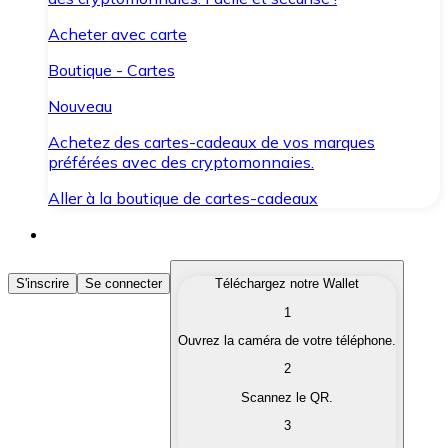
Acheter avec carte
Boutique - Cartes
Nouveau
Achetez des cartes-cadeaux de vos marques
préférées avec des cryptomonnaies.
Aller à la boutique de cartes-cadeaux
Acheter des Cryptomonnaies
S'inscrire
Se connecter
Téléchargez notre Wallet
1
Achetez les cryptomonnaies qui vous intéressent rapid
Ouvrez la caméra de votre téléphone.
Vendre des Cryptomonnaies
2
Convertissez vos cryptomonnaies en monnaie fiduciair
Scannez le QR.
3
Échanger (Swap)