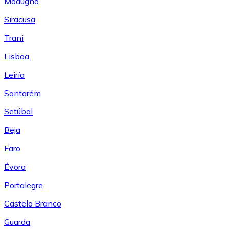
Modugno
Siracusa
Trani
Lisboa
Leiría
Santarém
Setúbal
Beja
Faro
Évora
Portalegre
Castelo Branco
Guarda