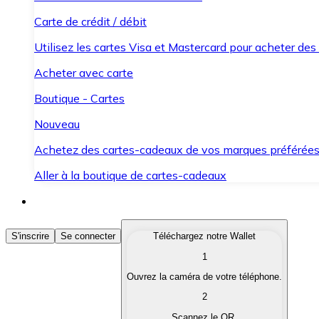
Carte de crédit / débit
Utilisez les cartes Visa et Mastercard pour acheter des
Acheter avec carte
Boutique - Cartes
Nouveau
Achetez des cartes-cadeaux de vos marques préférée
Aller à la boutique de cartes-cadeaux
Acheter des Cryptomonnaies
S'inscrire
Se connecter
Téléchargez notre Wallet
1
Achetez les cryptomonnaies qui vous intéressent rapid
Ouvrez la caméra de votre téléphone.
Vendre des Cryptomonnaies
2
Convertissez vos cryptomonnaies en monnaie fiduciair
Scannez le QR.