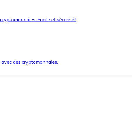
 cryptomonnaies. Facile et sécurisé !
s avec des cryptomonnaies.
ement et en toute sécurité.
e lorsque vous en avez besoin.