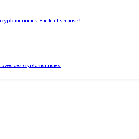
 cryptomonnaies. Facile et sécurisé !
s avec des cryptomonnaies.
ement et en toute sécurité.
e lorsque vous en avez besoin.