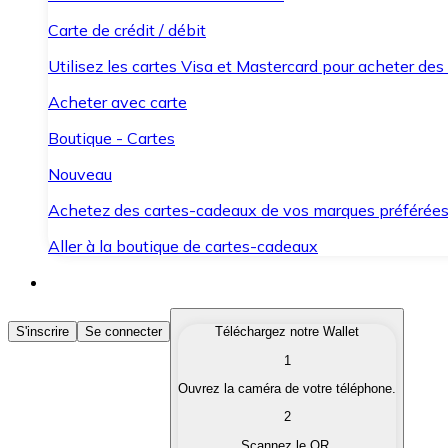
Carte de crédit / débit
Utilisez les cartes Visa et Mastercard pour acheter des
Acheter avec carte
Boutique - Cartes
Nouveau
Achetez des cartes-cadeaux de vos marques préférée
Aller à la boutique de cartes-cadeaux
Acheter des Cryptomonnaies
S'inscrire
Se connecter
Téléchargez notre Wallet
1
Achetez les cryptomonnaies qui vous intéressent rapid
Ouvrez la caméra de votre téléphone.
Vendre des Cryptomonnaies
2
Convertissez vos cryptomonnaies en monnaie fiduciair
Scannez le QR.