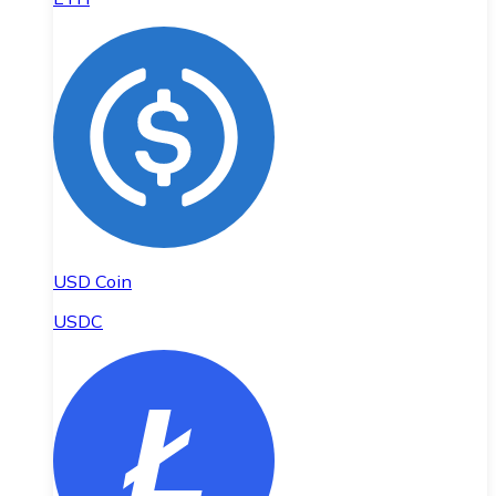
USD Coin
USDC