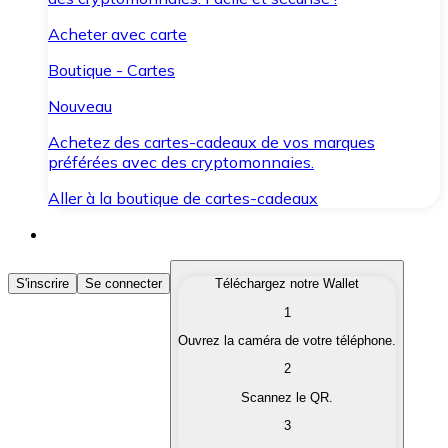
Acheter avec carte
Boutique - Cartes
Nouveau
Achetez des cartes-cadeaux de vos marques
préférées avec des cryptomonnaies.
Aller à la boutique de cartes-cadeaux
Acheter des Cryptomonnaies
S'inscrire
Se connecter
Téléchargez notre Wallet
1
Achetez les cryptomonnaies qui vous intéressent rapid
Ouvrez la caméra de votre téléphone.
Vendre des Cryptomonnaies
2
Convertissez vos cryptomonnaies en monnaie fiduciair
Scannez le QR.
3
Échanger (Swap)