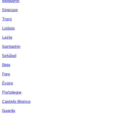
Modugno
Siracusa
Trani
Lisboa
Leiría
Santarém
Setúbal
Beja
Faro
Évora
Portalegre
Castelo Branco
Guarda