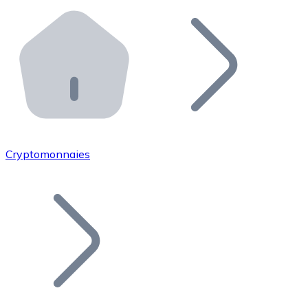
Effectuez des opérations de plus grande envergure. O
Distributeurs automatiques Bitnovo
Intégrez un ATM Bitnovo dans votre entreprise et per
API Bitnovo
Intégrez notre API dans votre écosystème.
Devenir Distributeur
Rejoignez notre réseau de distributeurs et commercialis
Cryptomonnaies
Lister un Token
Ajoutez le token de votre projet à notre service d'acha