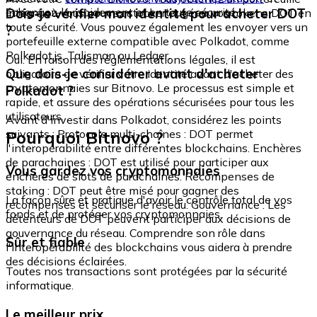
échangez-le rapidement et en toute sécurité.
Dois-je vérifier mon identité pour acheter DOT
intégré où vous pouvez stocker et gérer vos tokens DOT en
toute sécurité. Vous pouvez également les envoyer vers un
?
portefeuille externe compatible avec Polkadot, comme
Polkadot.js, Talisman ou Ledger.
Oui. En raison des réglementations légales, il est
Que dois-je considérer avant d'acheter
obligatoire de vérifier votre identité avant d'acheter des
cryptomonnaies sur Bitnovo. Le processus est simple et
Polkadot ?
rapide, et assure des opérations sécurisées pour tous les
utilisateurs.
Avant d'investir dans Polkadot, considérez les points
Pourquoi Bitnovo ?
suivants : Protocole multi-chaînes : DOT permet
l'interopérabilité entre différentes blockchains. Enchères
de parachaines : DOT est utilisé pour participer aux
Vous gardez vos cryptomonnaies
enchères de slots de parachaines. Récompenses de
staking : DOT peut être misé pour gagner des
La façon sûre et pratique d'avoir le contrôle total de vos
récompenses et sécuriser le réseau. Gouvernance : Les
fonds et de protéger vos cryptomonnaies.
détenteurs de DOT peuvent participer aux décisions de
gouvernance du réseau. Comprendre son rôle dans
Sûr et fiable
l'interopérabilité des blockchains vous aidera à prendre
des décisions éclairées.
Toutes nos transactions sont protégées par la sécurité
informatique.
Le meilleur prix