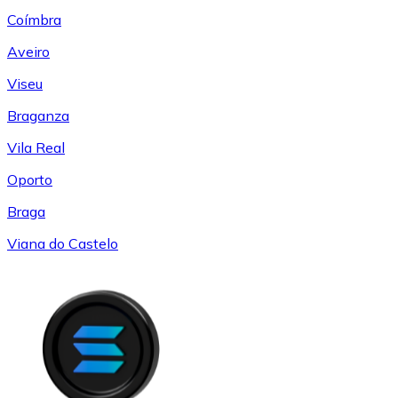
Coímbra
Aveiro
Viseu
Braganza
Vila Real
Oporto
Braga
Viana do Castelo