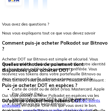
Vous avez des questions ?
Nous vous expliquons tout ce que vous devez savoir
Comment puis-je acheter Polkadot sur Bitnovo
?
Acheter DOT sur Bitnovo est simple et sécurisé. Vous
Quelles méthodes de paiement sont
devez simplement créer un compte, vérifier votre identité
et choisir votre méthode de paiement préférée. Vous
disponibles pour acheter DOT ?
recevrez vos tokens dans votre portefeuille Bitnovo ou
dans n'importe quelle adresse externe compatible.
Chez Bitnovo vous pouvez acheter Polkadot en utilisant :
Puis-je acheter DOT en espèces ?
Carte de crédit ou de débit (Visa, Mastercard, Apple
Pay, Google Pay)
Oui. Vous pouvez acheter Polkadot en espèces via les
Virement bancaire SEPA ou SEPA Instantané
Où puis-je stocker mes tokens DOT ?
bons Bitnovo, disponibles dans plus de
40 000 points
Espèces via les bons Bitnovo
physiques
en Europe. Une fois que vous avez le bon,
accédez à :
www.bitnovo.com/buy/cash/polkadot/
et
Avec votre compte Bitnovo, vous obtenez un portefeuille