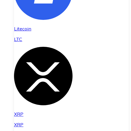
Litecoin
LTC
XRP
XRP