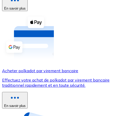
En savoir plus
Voir toutes
Coupons crypto
Achetez des cryptomonnaies en espèces et d'autres m
Acheter avec espèces
Virement SEPA
Ajoutez des fonds à votre compte Bitnovo ou effectuez 
Acheter avec virement bancaire
Acheter polkadot par virement bancaire
Carte de crédit / débit
Effectuez votre achat de polkadot par virement bancaire
Utilisez les cartes Visa et Mastercard pour acheter des
traditionnel rapidement et en toute sécurité.
Acheter avec carte
Boutique - Cartes
En savoir plus
Nouveau