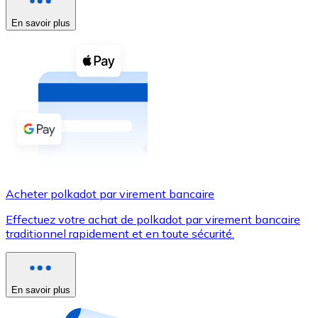
En savoir plus
Voir toutes
Coupons crypto
Achetez des cryptomonnaies en espèces et d'autres m
Acheter avec espèces
Virement SEPA
Ajoutez des fonds à votre compte Bitnovo ou effectuez 
Acheter avec virement bancaire
Acheter polkadot par virement bancaire
Carte de crédit / débit
Effectuez votre achat de polkadot par virement bancaire
Utilisez les cartes Visa et Mastercard pour acheter des
traditionnel rapidement et en toute sécurité.
Acheter avec carte
Boutique - Cartes
En savoir plus
Nouveau