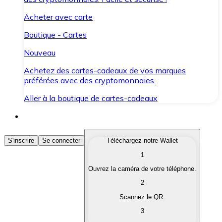
Acheter avec carte
Boutique - Cartes
Nouveau
Achetez des cartes-cadeaux de vos marques
préférées avec des cryptomonnaies.
Aller à la boutique de cartes-cadeaux
Acheter des Cryptomonnaies
S'inscrire
Se connecter
Téléchargez notre Wallet
1
Achetez les cryptomonnaies qui vous intéressent rapid
Ouvrez la caméra de votre téléphone.
Vendre des Cryptomonnaies
2
Convertissez vos cryptomonnaies en monnaie fiduciair
Scannez le QR.
3
Échanger (Swap)