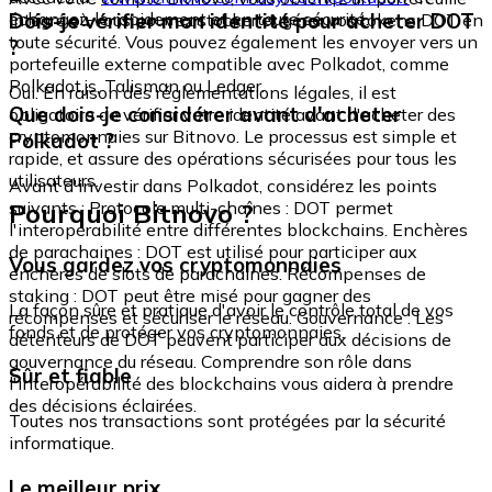
échangez-le rapidement et en toute sécurité.
Dois-je vérifier mon identité pour acheter DOT
intégré où vous pouvez stocker et gérer vos tokens DOT en
toute sécurité. Vous pouvez également les envoyer vers un
?
portefeuille externe compatible avec Polkadot, comme
Polkadot.js, Talisman ou Ledger.
Oui. En raison des réglementations légales, il est
Que dois-je considérer avant d'acheter
obligatoire de vérifier votre identité avant d'acheter des
cryptomonnaies sur Bitnovo. Le processus est simple et
Polkadot ?
rapide, et assure des opérations sécurisées pour tous les
utilisateurs.
Avant d'investir dans Polkadot, considérez les points
Pourquoi Bitnovo ?
suivants : Protocole multi-chaînes : DOT permet
l'interopérabilité entre différentes blockchains. Enchères
de parachaines : DOT est utilisé pour participer aux
Vous gardez vos cryptomonnaies
enchères de slots de parachaines. Récompenses de
staking : DOT peut être misé pour gagner des
La façon sûre et pratique d'avoir le contrôle total de vos
récompenses et sécuriser le réseau. Gouvernance : Les
fonds et de protéger vos cryptomonnaies.
détenteurs de DOT peuvent participer aux décisions de
gouvernance du réseau. Comprendre son rôle dans
Sûr et fiable
l'interopérabilité des blockchains vous aidera à prendre
des décisions éclairées.
Toutes nos transactions sont protégées par la sécurité
informatique.
Le meilleur prix