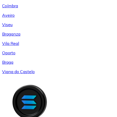
Coímbra
Aveiro
Viseu
Braganza
Vila Real
Oporto
Braga
Viana do Castelo