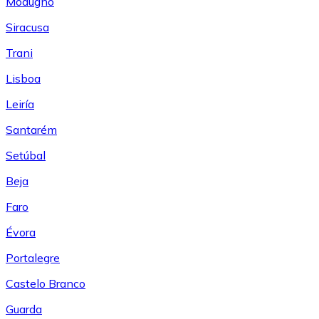
Modugno
Siracusa
Trani
Lisboa
Leiría
Santarém
Setúbal
Beja
Faro
Évora
Portalegre
Castelo Branco
Guarda