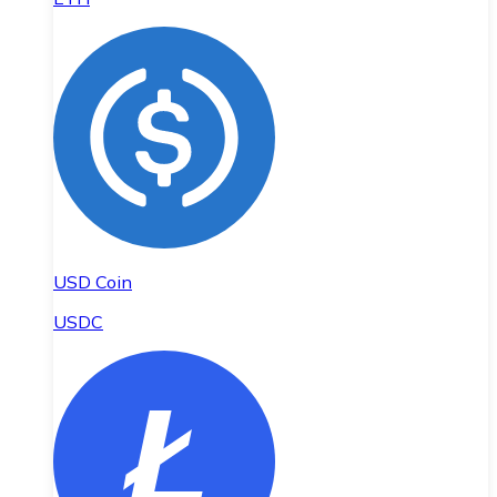
USD Coin
USDC