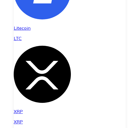
Litecoin
LTC
XRP
XRP