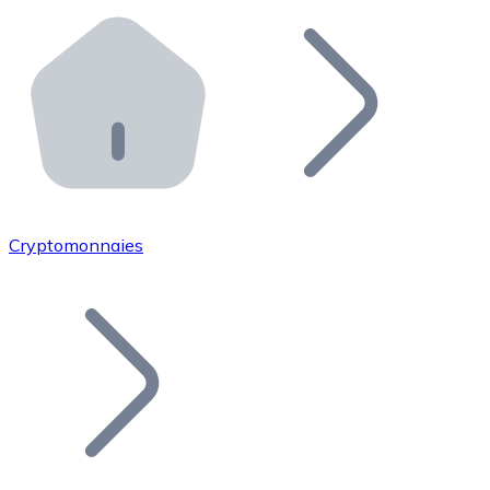
Effectuez des opérations de plus grande envergure. O
Distributeurs automatiques Bitnovo
Intégrez un ATM Bitnovo dans votre entreprise et per
API Bitnovo
Intégrez notre API dans votre écosystème.
Devenir Distributeur
Rejoignez notre réseau de distributeurs et commercialis
Cryptomonnaies
Lister un Token
Ajoutez le token de votre projet à notre service d'acha