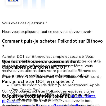
Vous avez des questions ?
Nous vous expliquons tout ce que vous devez savoir
Comment puis-je acheter Polkadot sur Bitnovo
?
Acheter DOT sur Bitnovo est simple et sécurisé. Vous
Quelles méthodes de paiement sont
devez simplement créer un compte, vérifier votre identité
et choisir votre méthode de paiement préférée. Vous
disponibles pour acheter DOT ?
recevrez vos tokens dans votre portefeuille Bitnovo ou
dans n'importe quelle adresse externe compatible.
Chez Bitnovo vous pouvez acheter Polkadot en utilisant :
Puis-je acheter DOT en espèces ?
Carte de crédit ou de débit (Visa, Mastercard, Apple
Pay, Google Pay)
Oui. Vous pouvez acheter Polkadot en espèces via les
Virement bancaire SEPA ou SEPA Instantané
Où puis-je stocker mes tokens DOT ?
bons Bitnovo, disponibles dans plus de
40 000 points
Espèces via les bons Bitnovo
physiques
en Europe. Une fois que vous avez le bon,
accédez à :
www.bitnovo.com/buy/cash/polkadot/
et
Avec votre compte Bitnovo, vous obtenez un portefeuille