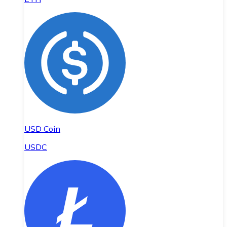
USD Coin
USDC