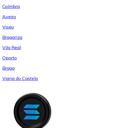
Coímbra
Aveiro
Viseu
Braganza
Vila Real
Oporto
Braga
Viana do Castelo