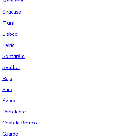
Modugno
Siracusa
Trani
Lisboa
Leiría
Santarém
Setúbal
Beja
Faro
Évora
Portalegre
Castelo Branco
Guarda