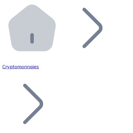
Effectuez des opérations de plus grande envergure. O
Distributeurs automatiques Bitnovo
Intégrez un ATM Bitnovo dans votre entreprise et per
API Bitnovo
Intégrez notre API dans votre écosystème.
Devenir Distributeur
Rejoignez notre réseau de distributeurs et commercialis
Cryptomonnaies
Lister un Token
Ajoutez le token de votre projet à notre service d'acha