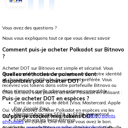
Vous avez des questions ?
Nous vous expliquons tout ce que vous devez savoir
Comment puis-je acheter Polkadot sur Bitnovo
?
Acheter DOT sur Bitnovo est simple et sécurisé. Vous
Quelles méthodes de paiement sont
devez simplement créer un compte, vérifier votre identité
et choisir votre méthode de paiement préférée. Vous
disponibles pour acheter DOT ?
recevrez vos tokens dans votre portefeuille Bitnovo ou
dans n'importe quelle adresse externe compatible.
Chez Bitnovo vous pouvez acheter Polkadot en utilisant :
Puis-je acheter DOT en espèces ?
Carte de crédit ou de débit (Visa, Mastercard, Apple
Pay, Google Pay)
Oui. Vous pouvez acheter Polkadot en espèces via les
Virement bancaire SEPA ou SEPA Instantané
Où puis-je stocker mes tokens DOT ?
bons Bitnovo, disponibles dans plus de
40 000 points
Espèces via les bons Bitnovo
physiques
en Europe. Une fois que vous avez le bon,
accédez à :
www.bitnovo.com/buy/cash/polkadot/
et
Avec votre compte Bitnovo, vous obtenez un portefeuille