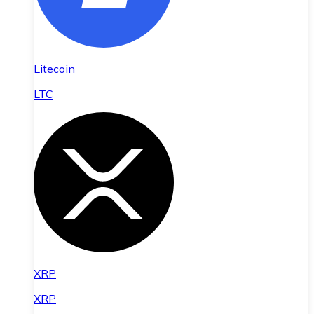
Litecoin
LTC
XRP
XRP