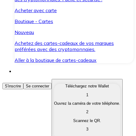
Acheter avec carte
Boutique - Cartes
Nouveau
Achetez des cartes-cadeaux de vos marques
préférées avec des cryptomonnaies.
Aller à la boutique de cartes-cadeaux
Acheter des Cryptomonnaies
S'inscrire
Se connecter
Téléchargez notre Wallet
1
Achetez les cryptomonnaies qui vous intéressent rapid
Ouvrez la caméra de votre téléphone.
Vendre des Cryptomonnaies
2
Convertissez vos cryptomonnaies en monnaie fiduciair
Scannez le QR.
3
Échanger (Swap)