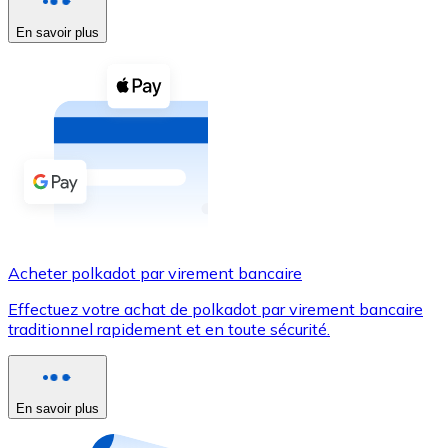
En savoir plus
Voir toutes
Coupons crypto
Achetez des cryptomonnaies en espèces et d'autres m
Acheter avec espèces
Virement SEPA
Ajoutez des fonds à votre compte Bitnovo ou effectuez 
Acheter avec virement bancaire
Acheter polkadot par virement bancaire
Carte de crédit / débit
Effectuez votre achat de polkadot par virement bancaire
Utilisez les cartes Visa et Mastercard pour acheter des
traditionnel rapidement et en toute sécurité.
Acheter avec carte
Boutique - Cartes
En savoir plus
Nouveau