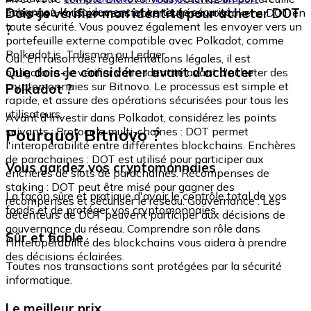
échangez-le rapidement et en toute sécurité.
Dois-je vérifier mon identité pour acheter DOT
intégré où vous pouvez stocker et gérer vos tokens DOT en
toute sécurité. Vous pouvez également les envoyer vers un
?
portefeuille externe compatible avec Polkadot, comme
Polkadot.js, Talisman ou Ledger.
Oui. En raison des réglementations légales, il est
Que dois-je considérer avant d'acheter
obligatoire de vérifier votre identité avant d'acheter des
cryptomonnaies sur Bitnovo. Le processus est simple et
Polkadot ?
rapide, et assure des opérations sécurisées pour tous les
utilisateurs.
Avant d'investir dans Polkadot, considérez les points
Pourquoi Bitnovo ?
suivants : Protocole multi-chaînes : DOT permet
l'interopérabilité entre différentes blockchains. Enchères
de parachaines : DOT est utilisé pour participer aux
Vous gardez vos cryptomonnaies
enchères de slots de parachaines. Récompenses de
staking : DOT peut être misé pour gagner des
La façon sûre et pratique d'avoir le contrôle total de vos
récompenses et sécuriser le réseau. Gouvernance : Les
fonds et de protéger vos cryptomonnaies.
détenteurs de DOT peuvent participer aux décisions de
gouvernance du réseau. Comprendre son rôle dans
Sûr et fiable
l'interopérabilité des blockchains vous aidera à prendre
des décisions éclairées.
Toutes nos transactions sont protégées par la sécurité
informatique.
Le meilleur prix