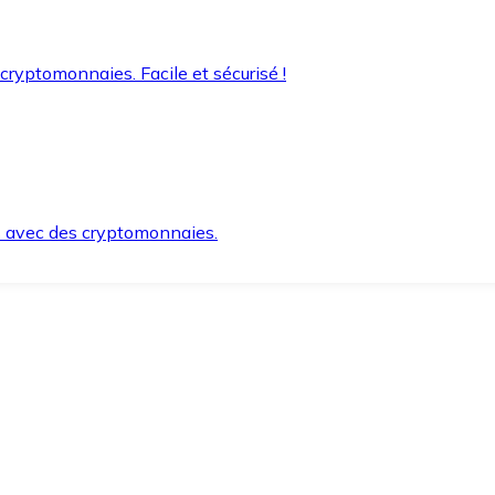
 cryptomonnaies. Facile et sécurisé !
s avec des cryptomonnaies.
ement et en toute sécurité.
e lorsque vous en avez besoin.