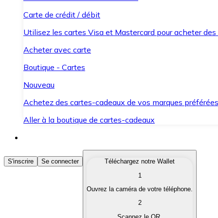
Carte de crédit / débit
Utilisez les cartes Visa et Mastercard pour acheter des
Acheter avec carte
Boutique - Cartes
Nouveau
Achetez des cartes-cadeaux de vos marques préférée
Aller à la boutique de cartes-cadeaux
Acheter des Cryptomonnaies
S'inscrire
Se connecter
Téléchargez notre Wallet
1
Achetez les cryptomonnaies qui vous intéressent rapid
Ouvrez la caméra de votre téléphone.
Vendre des Cryptomonnaies
2
Convertissez vos cryptomonnaies en monnaie fiduciair
Scannez le QR.