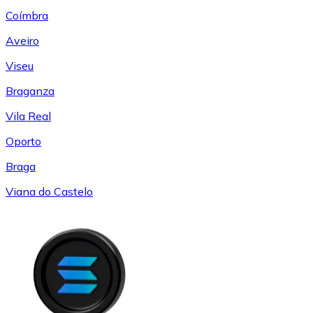
Coímbra
Aveiro
Viseu
Braganza
Vila Real
Oporto
Braga
Viana do Castelo