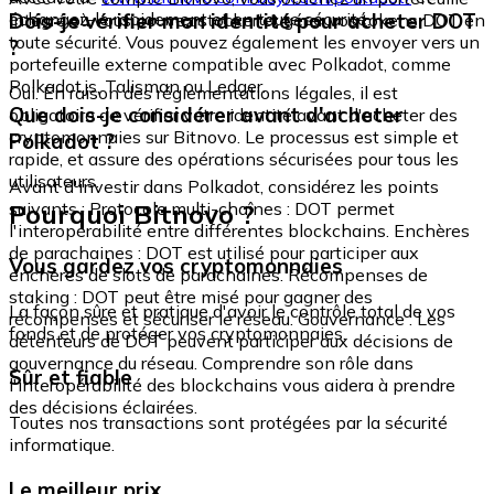
échangez-le rapidement et en toute sécurité.
Dois-je vérifier mon identité pour acheter DOT
intégré où vous pouvez stocker et gérer vos tokens DOT en
toute sécurité. Vous pouvez également les envoyer vers un
?
portefeuille externe compatible avec Polkadot, comme
Polkadot.js, Talisman ou Ledger.
Oui. En raison des réglementations légales, il est
Que dois-je considérer avant d'acheter
obligatoire de vérifier votre identité avant d'acheter des
cryptomonnaies sur Bitnovo. Le processus est simple et
Polkadot ?
rapide, et assure des opérations sécurisées pour tous les
utilisateurs.
Avant d'investir dans Polkadot, considérez les points
Pourquoi Bitnovo ?
suivants : Protocole multi-chaînes : DOT permet
l'interopérabilité entre différentes blockchains. Enchères
de parachaines : DOT est utilisé pour participer aux
Vous gardez vos cryptomonnaies
enchères de slots de parachaines. Récompenses de
staking : DOT peut être misé pour gagner des
La façon sûre et pratique d'avoir le contrôle total de vos
récompenses et sécuriser le réseau. Gouvernance : Les
fonds et de protéger vos cryptomonnaies.
détenteurs de DOT peuvent participer aux décisions de
gouvernance du réseau. Comprendre son rôle dans
Sûr et fiable
l'interopérabilité des blockchains vous aidera à prendre
des décisions éclairées.
Toutes nos transactions sont protégées par la sécurité
informatique.
Le meilleur prix