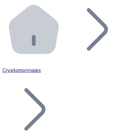
Effectuez des opérations de plus grande envergure. O
Distributeurs automatiques Bitnovo
Intégrez un ATM Bitnovo dans votre entreprise et per
API Bitnovo
Intégrez notre API dans votre écosystème.
Devenir Distributeur
Rejoignez notre réseau de distributeurs et commercialis
Cryptomonnaies
Lister un Token
Ajoutez le token de votre projet à notre service d'acha