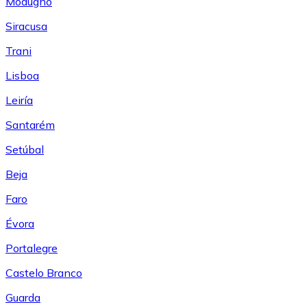
Modugno
Siracusa
Trani
Lisboa
Leiría
Santarém
Setúbal
Beja
Faro
Évora
Portalegre
Castelo Branco
Guarda