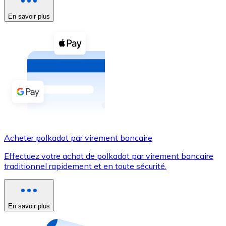
En savoir plus
Voir toutes
Coupons crypto
Achetez des cryptomonnaies en espèces et d'autres m
Acheter avec espèces
Virement SEPA
Ajoutez des fonds à votre compte Bitnovo ou effectuez 
Acheter avec virement bancaire
Acheter polkadot par virement bancaire
Carte de crédit / débit
Effectuez votre achat de polkadot par virement bancaire
Utilisez les cartes Visa et Mastercard pour acheter des
traditionnel rapidement et en toute sécurité.
Acheter avec carte
Boutique - Cartes
En savoir plus
Nouveau