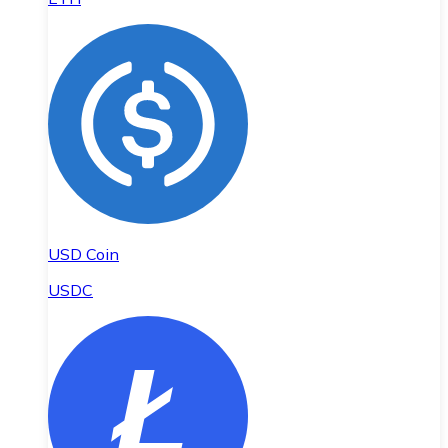
USD Coin
USDC