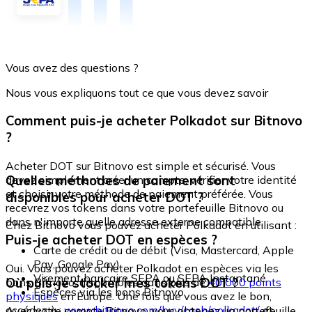
Vous avez des questions ?
Nous vous expliquons tout ce que vous devez savoir
Comment puis-je acheter Polkadot sur Bitnovo
?
Acheter DOT sur Bitnovo est simple et sécurisé. Vous
Quelles méthodes de paiement sont
devez simplement créer un compte, vérifier votre identité
et choisir votre méthode de paiement préférée. Vous
disponibles pour acheter DOT ?
recevrez vos tokens dans votre portefeuille Bitnovo ou
dans n'importe quelle adresse externe compatible.
Chez Bitnovo vous pouvez acheter Polkadot en utilisant :
Puis-je acheter DOT en espèces ?
Carte de crédit ou de débit (Visa, Mastercard, Apple
Pay, Google Pay)
Oui. Vous pouvez acheter Polkadot en espèces via les
Virement bancaire SEPA ou SEPA Instantané
Où puis-je stocker mes tokens DOT ?
bons Bitnovo, disponibles dans plus de
40 000 points
Espèces via les bons Bitnovo
physiques
en Europe. Une fois que vous avez le bon,
accédez à :
www.bitnovo.com/buy/cash/polkadot/
et
Avec votre compte Bitnovo, vous obtenez un portefeuille