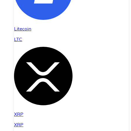
Litecoin
LTC
XRP
XRP