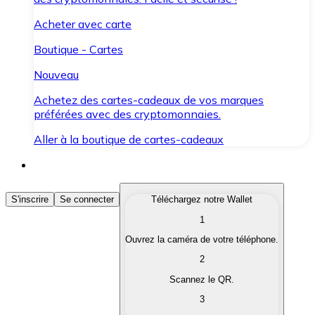
Acheter avec carte
Boutique - Cartes
Nouveau
Achetez des cartes-cadeaux de vos marques
préférées avec des cryptomonnaies.
Aller à la boutique de cartes-cadeaux
Acheter des Cryptomonnaies
S'inscrire
Se connecter
Téléchargez notre Wallet
1
Achetez les cryptomonnaies qui vous intéressent rapid
Ouvrez la caméra de votre téléphone.
Vendre des Cryptomonnaies
2
Convertissez vos cryptomonnaies en monnaie fiduciair
Scannez le QR.
3
Échanger (Swap)