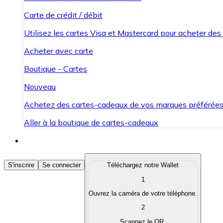
Carte de crédit / débit
Utilisez les cartes Visa et Mastercard pour acheter des
Acheter avec carte
Boutique - Cartes
Nouveau
Achetez des cartes-cadeaux de vos marques préférée
Aller à la boutique de cartes-cadeaux
Acheter des Cryptomonnaies
S'inscrire
Se connecter
Téléchargez notre Wallet
1
Achetez les cryptomonnaies qui vous intéressent rapid
Ouvrez la caméra de votre téléphone.
Vendre des Cryptomonnaies
2
Convertissez vos cryptomonnaies en monnaie fiduciair
Scannez le QR.