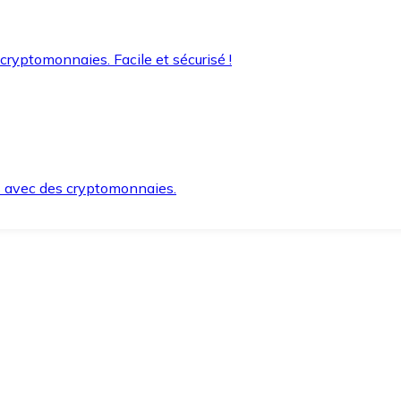
 cryptomonnaies. Facile et sécurisé !
s avec des cryptomonnaies.
ement et en toute sécurité.
e lorsque vous en avez besoin.