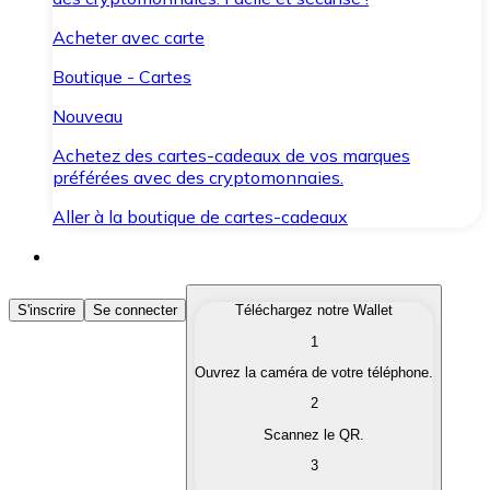
Acheter avec carte
Boutique - Cartes
Nouveau
Achetez des cartes-cadeaux de vos marques
préférées avec des cryptomonnaies.
Aller à la boutique de cartes-cadeaux
Acheter des Cryptomonnaies
S'inscrire
Se connecter
Téléchargez notre Wallet
1
Achetez les cryptomonnaies qui vous intéressent rapid
Ouvrez la caméra de votre téléphone.
Vendre des Cryptomonnaies
2
Convertissez vos cryptomonnaies en monnaie fiduciair
Scannez le QR.
3
Échanger (Swap)