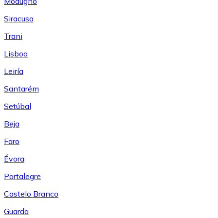
Modugno
Siracusa
Trani
Lisboa
Leiría
Santarém
Setúbal
Beja
Faro
Évora
Portalegre
Castelo Branco
Guarda