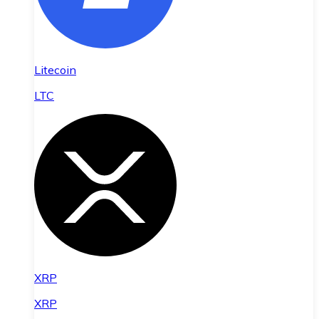
Litecoin
LTC
XRP
XRP