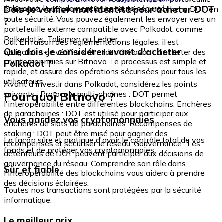
échangez-le rapidement et en toute sécurité.
Dois-je vérifier mon identité pour acheter DOT
intégré où vous pouvez stocker et gérer vos tokens DOT en
toute sécurité. Vous pouvez également les envoyer vers un
?
portefeuille externe compatible avec Polkadot, comme
Polkadot.js, Talisman ou Ledger.
Oui. En raison des réglementations légales, il est
Que dois-je considérer avant d'acheter
obligatoire de vérifier votre identité avant d'acheter des
cryptomonnaies sur Bitnovo. Le processus est simple et
Polkadot ?
rapide, et assure des opérations sécurisées pour tous les
utilisateurs.
Avant d'investir dans Polkadot, considérez les points
Pourquoi Bitnovo ?
suivants : Protocole multi-chaînes : DOT permet
l'interopérabilité entre différentes blockchains. Enchères
de parachaines : DOT est utilisé pour participer aux
Vous gardez vos cryptomonnaies
enchères de slots de parachaines. Récompenses de
staking : DOT peut être misé pour gagner des
La façon sûre et pratique d'avoir le contrôle total de vos
récompenses et sécuriser le réseau. Gouvernance : Les
fonds et de protéger vos cryptomonnaies.
détenteurs de DOT peuvent participer aux décisions de
gouvernance du réseau. Comprendre son rôle dans
Sûr et fiable
l'interopérabilité des blockchains vous aidera à prendre
des décisions éclairées.
Toutes nos transactions sont protégées par la sécurité
informatique.
Le meilleur prix