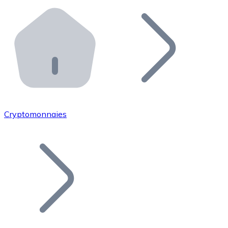
Effectuez des opérations de plus grande envergure. O
Distributeurs automatiques Bitnovo
Intégrez un ATM Bitnovo dans votre entreprise et per
API Bitnovo
Intégrez notre API dans votre écosystème.
Devenir Distributeur
Rejoignez notre réseau de distributeurs et commercialis
Cryptomonnaies
Lister un Token
Ajoutez le token de votre projet à notre service d'acha