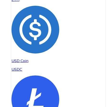
USD Coin
USDC