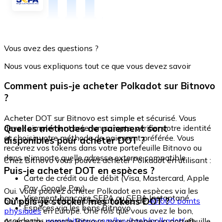
Vous avez des questions ?
Nous vous expliquons tout ce que vous devez savoir
Comment puis-je acheter Polkadot sur Bitnovo
?
Acheter DOT sur Bitnovo est simple et sécurisé. Vous
Quelles méthodes de paiement sont
devez simplement créer un compte, vérifier votre identité
et choisir votre méthode de paiement préférée. Vous
disponibles pour acheter DOT ?
recevrez vos tokens dans votre portefeuille Bitnovo ou
dans n'importe quelle adresse externe compatible.
Chez Bitnovo vous pouvez acheter Polkadot en utilisant :
Puis-je acheter DOT en espèces ?
Carte de crédit ou de débit (Visa, Mastercard, Apple
Pay, Google Pay)
Oui. Vous pouvez acheter Polkadot en espèces via les
Virement bancaire SEPA ou SEPA Instantané
Où puis-je stocker mes tokens DOT ?
bons Bitnovo, disponibles dans plus de
40 000 points
Espèces via les bons Bitnovo
physiques
en Europe. Une fois que vous avez le bon,
accédez à :
www.bitnovo.com/buy/cash/polkadot/
et
Avec votre compte Bitnovo, vous obtenez un portefeuille