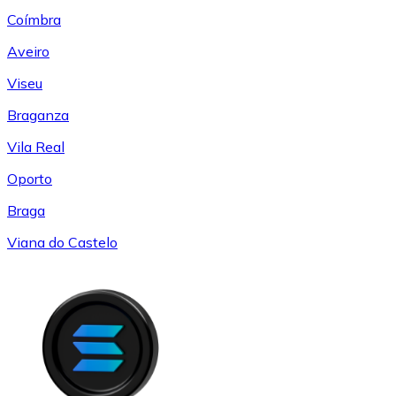
Coímbra
Aveiro
Viseu
Braganza
Vila Real
Oporto
Braga
Viana do Castelo