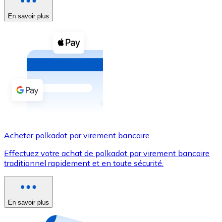
En savoir plus
Voir toutes
Coupons crypto
Achetez des cryptomonnaies en espèces et d'autres m
Acheter avec espèces
Virement SEPA
Ajoutez des fonds à votre compte Bitnovo ou effectuez 
Acheter avec virement bancaire
Acheter polkadot par virement bancaire
Carte de crédit / débit
Effectuez votre achat de polkadot par virement bancaire
Utilisez les cartes Visa et Mastercard pour acheter des
traditionnel rapidement et en toute sécurité.
Acheter avec carte
Boutique - Cartes
En savoir plus
Nouveau