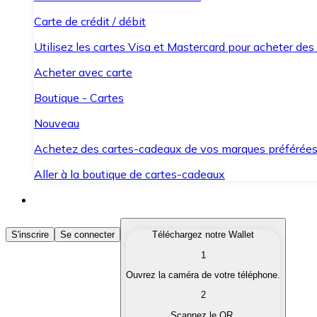
Carte de crédit / débit
Utilisez les cartes Visa et Mastercard pour acheter des
Acheter avec carte
Boutique - Cartes
Nouveau
Achetez des cartes-cadeaux de vos marques préférée
Aller à la boutique de cartes-cadeaux
Acheter des Cryptomonnaies
S'inscrire
Se connecter
Téléchargez notre Wallet
1
Achetez les cryptomonnaies qui vous intéressent rapid
Ouvrez la caméra de votre téléphone.
Vendre des Cryptomonnaies
2
Convertissez vos cryptomonnaies en monnaie fiduciair
Scannez le QR.