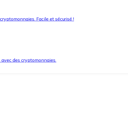
 cryptomonnaies. Facile et sécurisé !
s avec des cryptomonnaies.
ement et en toute sécurité.
e lorsque vous en avez besoin.