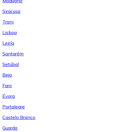
Modugno
Siracusa
Trani
Lisboa
Leiría
Santarém
Setúbal
Beja
Faro
Évora
Portalegre
Castelo Branco
Guarda