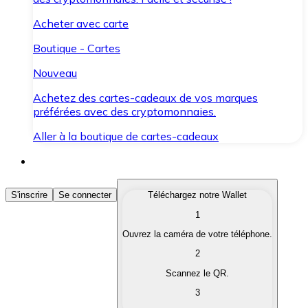
Acheter avec carte
Boutique - Cartes
Nouveau
Achetez des cartes-cadeaux de vos marques
préférées avec des cryptomonnaies.
Aller à la boutique de cartes-cadeaux
Acheter des Cryptomonnaies
S'inscrire
Se connecter
Téléchargez notre Wallet
1
Achetez les cryptomonnaies qui vous intéressent rapid
Ouvrez la caméra de votre téléphone.
Vendre des Cryptomonnaies
2
Convertissez vos cryptomonnaies en monnaie fiduciair
Scannez le QR.
3
Échanger (Swap)