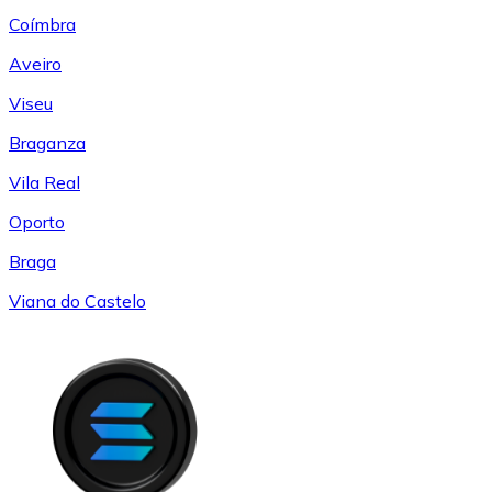
Coímbra
Aveiro
Viseu
Braganza
Vila Real
Oporto
Braga
Viana do Castelo