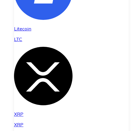
Litecoin
LTC
XRP
XRP