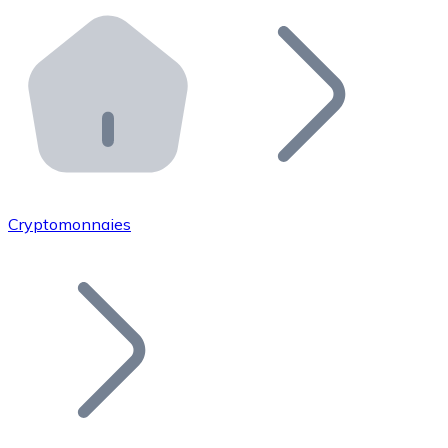
Effectuez des opérations de plus grande envergure. O
Distributeurs automatiques Bitnovo
Intégrez un ATM Bitnovo dans votre entreprise et per
API Bitnovo
Intégrez notre API dans votre écosystème.
Devenir Distributeur
Rejoignez notre réseau de distributeurs et commercialis
Cryptomonnaies
Lister un Token
Ajoutez le token de votre projet à notre service d'acha