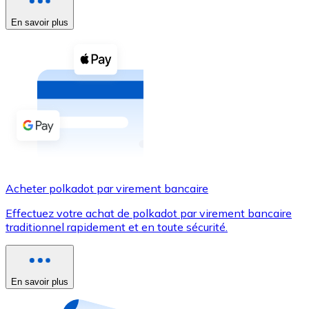
En savoir plus
Voir toutes
Coupons crypto
Achetez des cryptomonnaies en espèces et d'autres m
Acheter avec espèces
Virement SEPA
Ajoutez des fonds à votre compte Bitnovo ou effectuez 
Acheter avec virement bancaire
Acheter polkadot par virement bancaire
Carte de crédit / débit
Effectuez votre achat de polkadot par virement bancaire
Utilisez les cartes Visa et Mastercard pour acheter des
traditionnel rapidement et en toute sécurité.
Acheter avec carte
Boutique - Cartes
En savoir plus
Nouveau