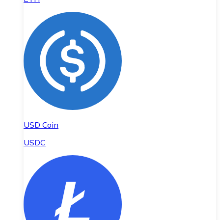
USD Coin
USDC