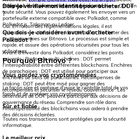
échangez-le rapidement et en toute sécurité.
Dois-je vérifier mon identité pour acheter DOT
intégré où vous pouvez stocker et gérer vos tokens DOT en
toute sécurité. Vous pouvez également les envoyer vers un
?
portefeuille externe compatible avec Polkadot, comme
Polkadot.js, Talisman ou Ledger.
Oui. En raison des réglementations légales, il est
Que dois-je considérer avant d'acheter
obligatoire de vérifier votre identité avant d'acheter des
cryptomonnaies sur Bitnovo. Le processus est simple et
Polkadot ?
rapide, et assure des opérations sécurisées pour tous les
utilisateurs.
Avant d'investir dans Polkadot, considérez les points
Pourquoi Bitnovo ?
suivants : Protocole multi-chaînes : DOT permet
l'interopérabilité entre différentes blockchains. Enchères
de parachaines : DOT est utilisé pour participer aux
Vous gardez vos cryptomonnaies
enchères de slots de parachaines. Récompenses de
staking : DOT peut être misé pour gagner des
La façon sûre et pratique d'avoir le contrôle total de vos
récompenses et sécuriser le réseau. Gouvernance : Les
fonds et de protéger vos cryptomonnaies.
détenteurs de DOT peuvent participer aux décisions de
gouvernance du réseau. Comprendre son rôle dans
Sûr et fiable
l'interopérabilité des blockchains vous aidera à prendre
des décisions éclairées.
Toutes nos transactions sont protégées par la sécurité
informatique.
Le meilleur prix