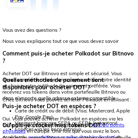
Vous avez des questions ?
Nous vous expliquons tout ce que vous devez savoir
Comment puis-je acheter Polkadot sur Bitnovo
?
Acheter DOT sur Bitnovo est simple et sécurisé. Vous
Quelles méthodes de paiement sont
devez simplement créer un compte, vérifier votre identité
et choisir votre méthode de paiement préférée. Vous
disponibles pour acheter DOT ?
recevrez vos tokens dans votre portefeuille Bitnovo ou
dans n'importe quelle adresse externe compatible.
Chez Bitnovo vous pouvez acheter Polkadot en utilisant :
Puis-je acheter DOT en espèces ?
Carte de crédit ou de débit (Visa, Mastercard, Apple
Pay, Google Pay)
Oui. Vous pouvez acheter Polkadot en espèces via les
Virement bancaire SEPA ou SEPA Instantané
Où puis-je stocker mes tokens DOT ?
bons Bitnovo, disponibles dans plus de
40 000 points
Espèces via les bons Bitnovo
physiques
en Europe. Une fois que vous avez le bon,
accédez à :
www.bitnovo.com/buy/cash/polkadot/
et
Avec votre compte Bitnovo, vous obtenez un portefeuille