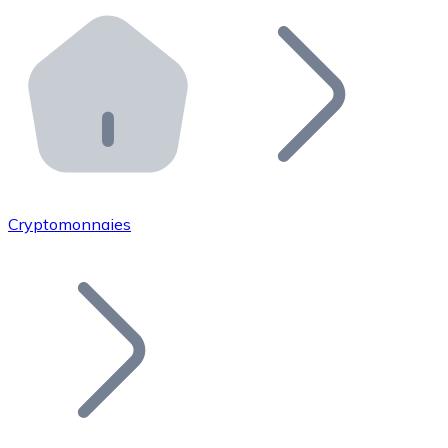
Effectuez des opérations de plus grande envergure. O
Distributeurs automatiques Bitnovo
Intégrez un ATM Bitnovo dans votre entreprise et per
API Bitnovo
Intégrez notre API dans votre écosystème.
Devenir Distributeur
Rejoignez notre réseau de distributeurs et commercialis
Cryptomonnaies
Lister un Token
Ajoutez le token de votre projet à notre service d'acha