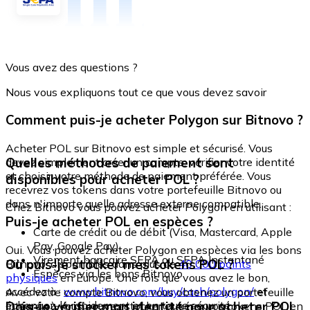
Vous avez des questions ?
Nous vous expliquons tout ce que vous devez savoir
Comment puis-je acheter Polygon sur Bitnovo ?
Acheter POL sur Bitnovo est simple et sécurisé. Vous
Quelles méthodes de paiement sont
devez simplement créer un compte, vérifier votre identité
et choisir votre méthode de paiement préférée. Vous
disponibles pour acheter POL ?
recevrez vos tokens dans votre portefeuille Bitnovo ou
dans n'importe quelle adresse externe compatible.
Chez Bitnovo vous pouvez acheter Polygon en utilisant :
Puis-je acheter POL en espèces ?
Carte de crédit ou de débit (Visa, Mastercard, Apple
Pay, Google Pay)
Oui. Vous pouvez acheter Polygon en espèces via les bons
Virement bancaire SEPA ou SEPA Instantané
Où puis-je stocker mes tokens POL ?
Bitnovo, disponibles dans plus de
40 000 points
Espèces via les bons Bitnovo
physiques
en Europe. Une fois que vous avez le bon,
accédez à :
www.bitnovo.com/buy/cash/polygon/
et
Avec votre compte Bitnovo, vous obtenez un portefeuille
échangez-le rapidement et en toute sécurité.
Dois-je vérifier mon identité pour acheter POL
intégré où vous pouvez stocker et gérer vos tokens POL en