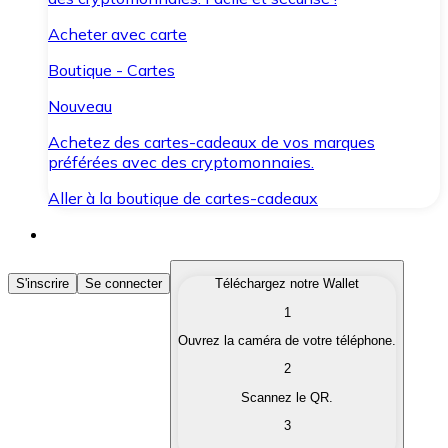
Acheter avec carte
Boutique - Cartes
Nouveau
Achetez des cartes-cadeaux de vos marques
préférées avec des cryptomonnaies.
Aller à la boutique de cartes-cadeaux
Acheter des Cryptomonnaies
S'inscrire
Se connecter
Téléchargez notre Wallet
1
Achetez les cryptomonnaies qui vous intéressent rapid
Ouvrez la caméra de votre téléphone.
Vendre des Cryptomonnaies
2
Convertissez vos cryptomonnaies en monnaie fiduciair
Scannez le QR.
3
Échanger (Swap)