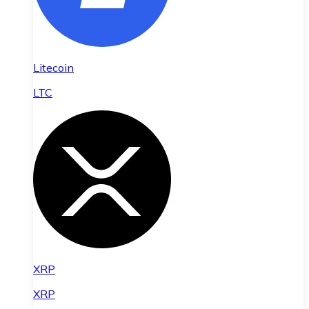
Litecoin
LTC
XRP
XRP