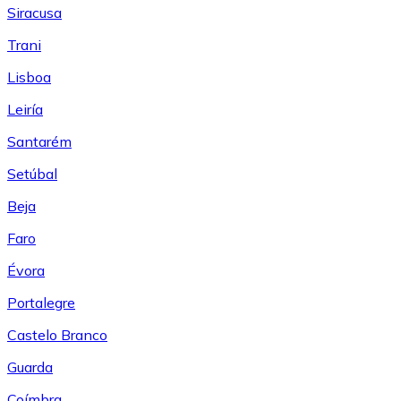
Siracusa
Trani
Lisboa
Leiría
Santarém
Setúbal
Beja
Faro
Évora
Portalegre
Castelo Branco
Guarda
Coímbra