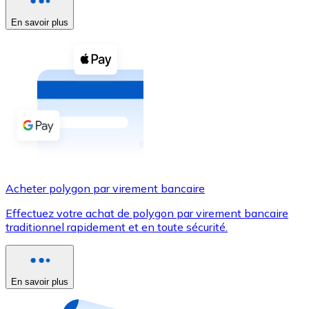
En savoir plus
Voir toutes
Coupons crypto
Achetez des cryptomonnaies en espèces et d'autres m
Acheter avec espèces
Virement SEPA
Ajoutez des fonds à votre compte Bitnovo ou effectuez 
Acheter avec virement bancaire
Acheter polygon par virement bancaire
Carte de crédit / débit
Effectuez votre achat de polygon par virement bancaire
Utilisez les cartes Visa et Mastercard pour acheter des
traditionnel rapidement et en toute sécurité.
Acheter avec carte
Boutique - Cartes
En savoir plus
Nouveau