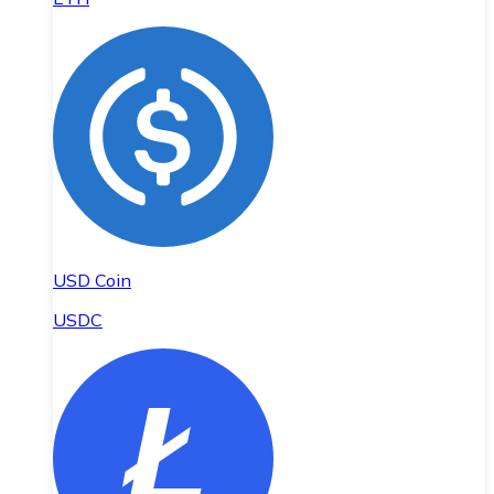
USD Coin
USDC