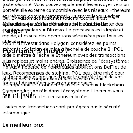
toute sécurité. Vous pouvez également les envoyer vers un
?
portefeuille externe compatible avec les réseaux Ethereum
et Polygon, comme Metamask, Trust Wallet ou Ledger.
Oui. En raison des réglementations légales, il est
Que dois-je considérer avant d'acheter
obligatoire de vérifier votre identité avant d'acheter des
cryptomonnaies sur Bitnovo. Le processus est simple et
Polygon ?
rapide, et assure des opérations sécurisées pour tous les
utilisateurs.
Avant d'investir dans Polygon, considérez les points
Pourquoi Bitnovo ?
suivants : Solution de mise à l'échelle de couche 2 : POL
aide à mettre à l'échelle Ethereum avec des transactions
plus rapides et moins chères. Croissance de l'écosystème :
Vous gardez vos cryptomonnaies
Polygon héberge de nombreuses applications DeFi et de
jeux. Récompenses de staking : POL peut être misé pour
La façon sûre et pratique d'avoir le contrôle total de vos
gagner des récompenses et sécuriser le réseau.
fonds et de protéger vos cryptomonnaies.
Interopérabilité : Connecte plusieurs réseaux blockchain.
Comprendre son rôle dans l'écosystème Ethereum vous
Sûr et fiable
aidera à prendre des décisions éclairées.
Toutes nos transactions sont protégées par la sécurité
informatique.
Le meilleur prix