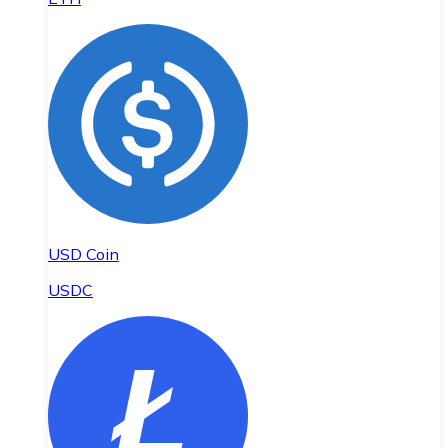
USD Coin
USDC