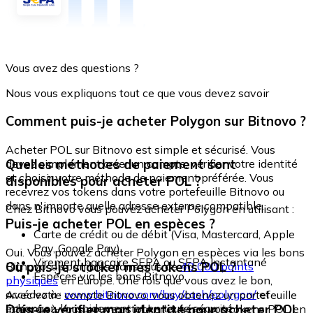
Vous avez des questions ?
Nous vous expliquons tout ce que vous devez savoir
Comment puis-je acheter Polygon sur Bitnovo ?
Acheter POL sur Bitnovo est simple et sécurisé. Vous
Quelles méthodes de paiement sont
devez simplement créer un compte, vérifier votre identité
et choisir votre méthode de paiement préférée. Vous
disponibles pour acheter POL ?
recevrez vos tokens dans votre portefeuille Bitnovo ou
dans n'importe quelle adresse externe compatible.
Chez Bitnovo vous pouvez acheter Polygon en utilisant :
Puis-je acheter POL en espèces ?
Carte de crédit ou de débit (Visa, Mastercard, Apple
Pay, Google Pay)
Oui. Vous pouvez acheter Polygon en espèces via les bons
Virement bancaire SEPA ou SEPA Instantané
Où puis-je stocker mes tokens POL ?
Bitnovo, disponibles dans plus de
40 000 points
Espèces via les bons Bitnovo
physiques
en Europe. Une fois que vous avez le bon,
accédez à :
www.bitnovo.com/buy/cash/polygon/
et
Avec votre compte Bitnovo, vous obtenez un portefeuille
échangez-le rapidement et en toute sécurité.
Dois-je vérifier mon identité pour acheter POL
intégré où vous pouvez stocker et gérer vos tokens POL en