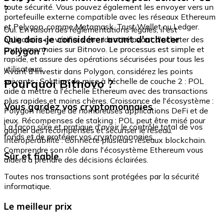
toute sécurité. Vous pouvez également les envoyer vers un
?
portefeuille externe compatible avec les réseaux Ethereum
et Polygon, comme Metamask, Trust Wallet ou Ledger.
Oui. En raison des réglementations légales, il est
Que dois-je considérer avant d'acheter
obligatoire de vérifier votre identité avant d'acheter des
cryptomonnaies sur Bitnovo. Le processus est simple et
Polygon ?
rapide, et assure des opérations sécurisées pour tous les
utilisateurs.
Avant d'investir dans Polygon, considérez les points
Pourquoi Bitnovo ?
suivants : Solution de mise à l'échelle de couche 2 : POL
aide à mettre à l'échelle Ethereum avec des transactions
plus rapides et moins chères. Croissance de l'écosystème :
Vous gardez vos cryptomonnaies
Polygon héberge de nombreuses applications DeFi et de
jeux. Récompenses de staking : POL peut être misé pour
La façon sûre et pratique d'avoir le contrôle total de vos
gagner des récompenses et sécuriser le réseau.
fonds et de protéger vos cryptomonnaies.
Interopérabilité : Connecte plusieurs réseaux blockchain.
Comprendre son rôle dans l'écosystème Ethereum vous
Sûr et fiable
aidera à prendre des décisions éclairées.
Toutes nos transactions sont protégées par la sécurité
informatique.
Le meilleur prix