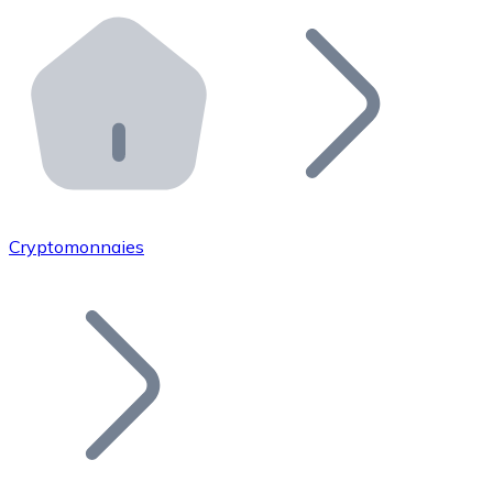
Effectuez des opérations de plus grande envergure. O
Distributeurs automatiques Bitnovo
Intégrez un ATM Bitnovo dans votre entreprise et per
API Bitnovo
Intégrez notre API dans votre écosystème.
Devenir Distributeur
Rejoignez notre réseau de distributeurs et commercialis
Cryptomonnaies
Lister un Token
Ajoutez le token de votre projet à notre service d'acha