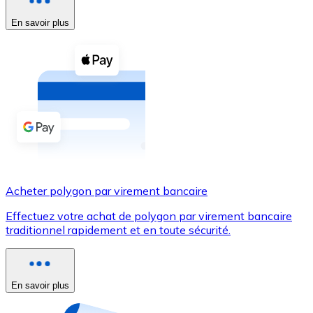
En savoir plus
Voir toutes
Coupons crypto
Achetez des cryptomonnaies en espèces et d'autres m
Acheter avec espèces
Virement SEPA
Ajoutez des fonds à votre compte Bitnovo ou effectuez 
Acheter avec virement bancaire
Acheter polygon par virement bancaire
Carte de crédit / débit
Effectuez votre achat de polygon par virement bancaire
Utilisez les cartes Visa et Mastercard pour acheter des
traditionnel rapidement et en toute sécurité.
Acheter avec carte
Boutique - Cartes
En savoir plus
Nouveau