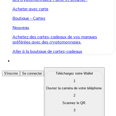
Acheter avec carte
Boutique - Cartes
Nouveau
Achetez des cartes-cadeaux de vos marques
préférées avec des cryptomonnaies.
Aller à la boutique de cartes-cadeaux
Acheter des Cryptomonnaies
S'inscrire
Se connecter
Téléchargez notre Wallet
1
Achetez les cryptomonnaies qui vous intéressent rapid
Ouvrez la caméra de votre téléphone.
Vendre des Cryptomonnaies
2
Convertissez vos cryptomonnaies en monnaie fiduciair
Scannez le QR.
3
Échanger (Swap)