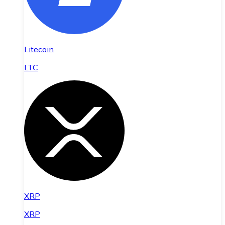
Litecoin
LTC
XRP
XRP