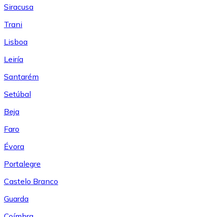
Siracusa
Trani
Lisboa
Leiría
Santarém
Setúbal
Beja
Faro
Évora
Portalegre
Castelo Branco
Guarda
Coímbra